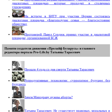
диалоговых площадках, которые проходят в столичных
учреждениях
На встрече в БНТУ при участии Церкви состоялась
диалоговая площадка «Благополучие семьи — благосостояние
общества»
Протоиерей Павел Сердюк принял участие в диалоговой
площадке, организованной БСЖ
Памяти создателя движения «Пролайф Беларусь» и главного
редактора портала Pro-Life.by Tатьяны Tарасевич
Прошло 4 года со дня смерти Татьяны Тарасевич
Репродуктивные технологии: суррогатное будущее без
будущего
Зачем Минздраву нужны аборты?
Татьяна Тарасевич: Не существует правовых, моральных и