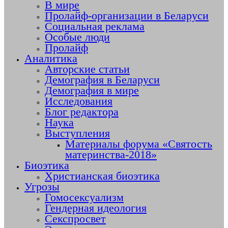
В мире
Пролайф-организации в Беларуси
Социальная реклама
Особые люди
Пролайф
Аналитика
Авторские статьи
Демография в Беларуси
Демография в мире
Исследования
Блог редактора
Наука
Выступления
Материалы форума «Святость
материнства-2018»
Биоэтика
Христианская биоэтика
Угрозы
Гомосексуализм
Гендерная идеология
Секспросвет