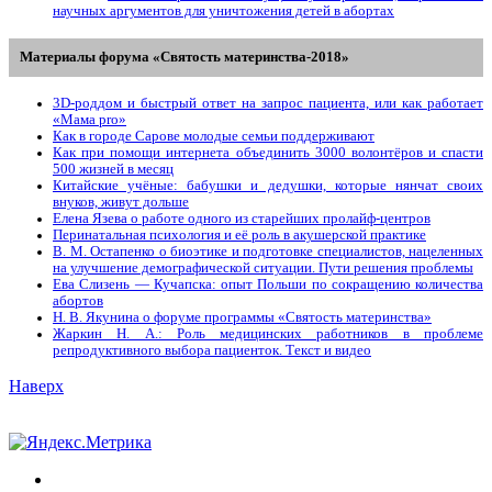
научных аргументов для уничтожения детей в абортах
Материалы форума «Святость материнства-2018»
3D-роддом и быстрый ответ на запрос пациента, или как работает
«Мама prо»
Как в городе Сарове молодые семьи поддерживают
Как при помощи интернета объединить 3000 волонтёров и спасти
500 жизней в месяц
Китайские учёные: бабушки и дедушки, которые нянчат своих
внуков, живут дольше
Елена Язева о работе одного из старейших пролайф-центров
Перинатальная психология и её роль в акушерской практике
В. М. Остапенко о биоэтике и подготовке специалистов, нацеленных
на улучшение демографической ситуации. Пути решения проблемы
Ева Слизень — Кучапска: опыт Польши по сокращению количества
абортов
Н. В. Якунина о форуме программы «Святость материнства»
Жаркин Н. А.: Роль медицинских работников в проблеме
репродуктивного выбора пациенток. Tекст и видео
Наверх