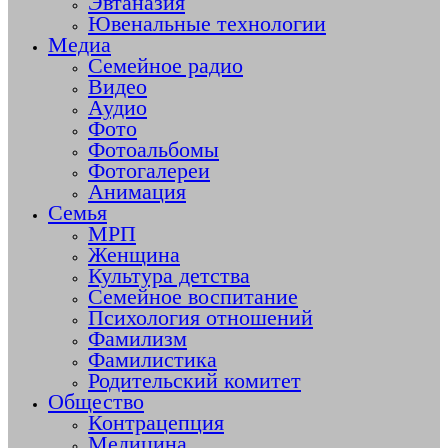
Эвтаназия
Ювенальные технологии
Медиа
Семейное радио
Видео
Аудио
Фото
Фотоальбомы
Фотогалереи
Анимация
Семья
МРП
Женщина
Культура детства
Семейное воспитание
Психология отношений
Фамилизм
Фамилистика
Родительский комитет
Общество
Контрацепция
Медицина