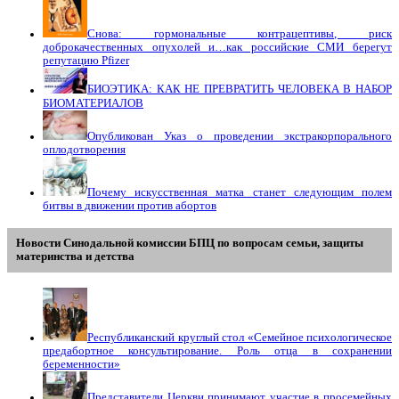
Снова: гормональные контрацептивы, риск
доброкачественных опухолей и…как российские СМИ берегут
репутацию Pfizer
БИОЭТИКА: КАК НЕ ПРЕВРАТИТЬ ЧЕЛОВЕКА В НАБОР
БИОМАТЕРИАЛОВ
Опубликован Указ о проведении экстракорпорального
оплодотворения
Почему искусственная матка станет следующим полем
битвы в движении против абортов
Новости Синодальной комиссии БПЦ по вопросам семьи, защиты
материнства и детства
Республиканский круглый стол «Семейное психологическое
предабортное консультирование. Роль отца в сохранении
беременности»
Представители Церкви принимают участие в просемейных