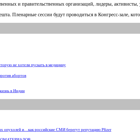
енных и правительственных организаций, лидеры, активисты, уч
шта. Пленарные сессии будут проводиться в Конгресс-зале, кото
рую не хотели пускать в медицину
против абортов
жизнь в Индии
ых опухолей и…как российские СМИ берегут репутацию Pfizer
БИОМАТЕРИАЛОВ