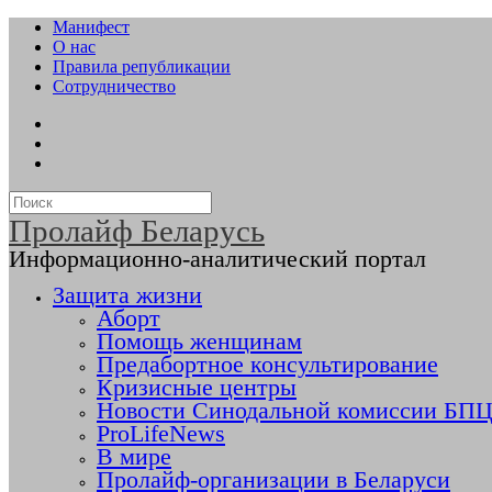
Манифест
О нас
Правила републикации
Сотрудничество
Пролайф Беларусь
Информационно-аналитический портал
Защита жизни
Аборт
Помощь женщинам
Предабортное консультирование
Кризисные центры
Новости Синодальной комиссии БПЦ 
ProLifeNews
В мире
Пролайф-организации в Беларуси