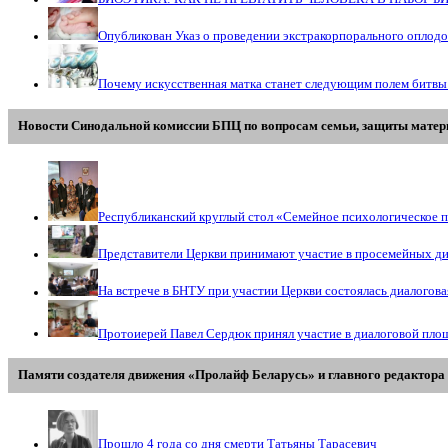
Опубликован Указ о проведении экстракорпорального оплод
Почему искусственная матка станет следующим полем битвы
Новости Синодальной комиссии БПЦ по вопросам семьи, защиты матери
Республиканский круглый стол «Семейное психологическое п
Представители Церкви принимают участие в просемейных д
На встрече в БНТУ при участии Церкви состоялась диалогов
Протоиерей Павел Сердюк принял участие в диалоговой пло
Памяти создателя движения «Пролайф Беларусь» и главного редактора 
Прошло 4 года со дня смерти Татьяны Тарасевич