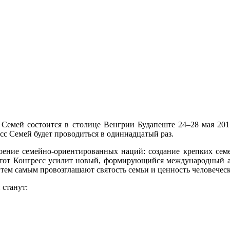
Семей состоится в столице Венгрии Будапеште 24–28 мая 20
сс Семей будет проводиться в одиннадцатый раз.
роение семейно-ориентированных наций: создание крепких сем
 этот Конгресс усилит новый, формирующийся международный а
тем самым провозглашают святость семьи и ценность человечес
станут: