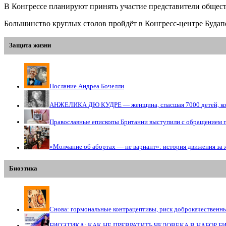
В Конгрессе планируют принять участие представители обществ
Большинство круглых столов пройдёт в Конгресс-центре Будапе
Защита жизни
Послание Андреа Бочелли
АНЖЕЛИКА ДЮ КУДРЕ — женщина, спасшая 7000 детей, кото
Православные епископы Британии выступили с обращением 
«Молчание об абортах — не вариант»: история движения за 
Биоэтика
Снова: гормональные контрацептивы, риск доброкачественн
БИОЭТИКА: КАК НЕ ПРЕВРАТИТЬ ЧЕЛОВЕКА В НАБОР 