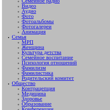
Семейное радио
Видео
Аудио
Фото
Фотоальбомы
Фотогалереи
Анимация
Семья
МРП
Женщина
Культура детства
Семейное воспитание
Психология отношений
Фамилизм
Фамилистика
Родительский комитет
Общество
Контрацепция
Медицина
Здоровье
Образование
Конференции