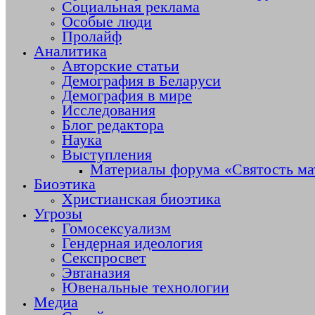
Социальная реклама
Особые люди
Пролайф
Аналитика
Авторские статьи
Демография в Беларуси
Демография в мире
Исследования
Блог редактора
Наука
Выступления
Материалы форума «Святость ма
Биоэтика
Христианская биоэтика
Угрозы
Гомосексуализм
Гендерная идеология
Секспросвет
Эвтаназия
Ювенальные технологии
Медиа