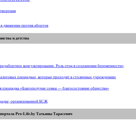
отворения
 в движении против абортов
нства и детства
редабортное консультирование. Роль отца в сохранении беременности»
иалоговых площадках, которые проходят в столичных учреждениях
ая площадка «Благополучие семьи — благосостояние общества»
щадке, организованной БСЖ
портала Pro-Life.by Tатьяны Tарасевич