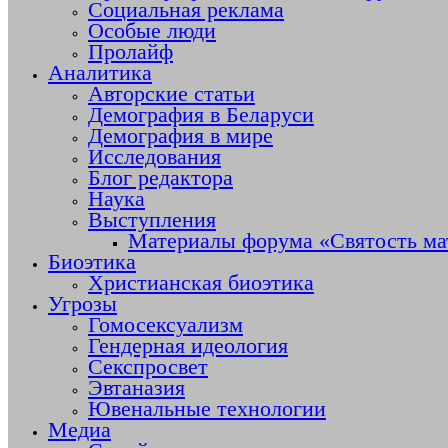
Социальная реклама
Особые люди
Пролайф
Аналитика
Авторские статьи
Демография в Беларуси
Демография в мире
Исследования
Блог редактора
Наука
Выступления
Материалы форума «Святость ма
Биоэтика
Христианская биоэтика
Угрозы
Гомосексуализм
Гендерная идеология
Секспросвет
Эвтаназия
Ювенальные технологии
Медиа