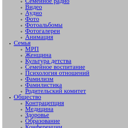
Семейное радио
Видео
Аудио
Фото
Фотоальбомы
Фотогалереи
Анимация
Семья
МРП
Женщина
Культура детства
Семейное воспитание
Психология отношений
Фамилизм
Фамилистика
Родительский комитет
Общество
Контрацепция
Медицина
Здоровье
Образование
Конференции