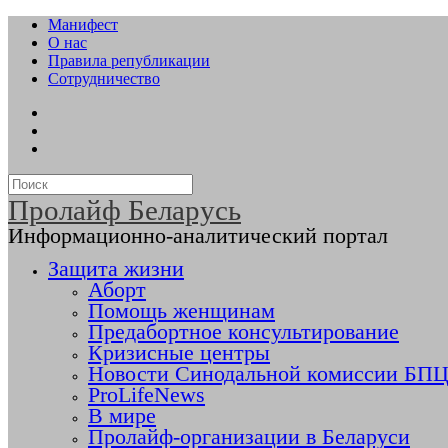
Манифест
О нас
Правила републикации
Сотрудничество
Пролайф Беларусь
Информационно-аналитический портал
Защита жизни
Аборт
Помощь женщинам
Предабортное консультирование
Кризисные центры
Новости Синодальной комиссии БПЦ 
ProLifeNews
В мире
Пролайф-организации в Беларуси