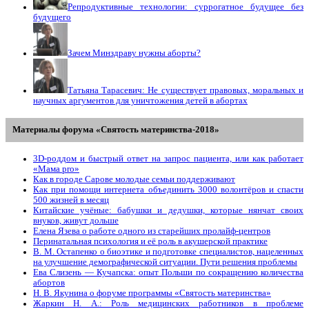
Репродуктивные технологии: суррогатное будущее без
будущего
Зачем Минздраву нужны аборты?
Татьяна Тарасевич: Не существует правовых, моральных и
научных аргументов для уничтожения детей в абортах
Материалы форума «Святость материнства-2018»
3D-роддом и быстрый ответ на запрос пациента, или как работает
«Мама prо»
Как в городе Сарове молодые семьи поддерживают
Как при помощи интернета объединить 3000 волонтёров и спасти
500 жизней в месяц
Китайские учёные: бабушки и дедушки, которые нянчат своих
внуков, живут дольше
Елена Язева о работе одного из старейших пролайф-центров
Перинатальная психология и её роль в акушерской практике
В. М. Остапенко о биоэтике и подготовке специалистов, нацеленных
на улучшение демографической ситуации. Пути решения проблемы
Ева Слизень — Кучапска: опыт Польши по сокращению количества
абортов
Н. В. Якунина о форуме программы «Святость материнства»
Жаркин Н. А.: Роль медицинских работников в проблеме