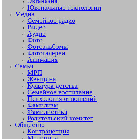
Эвтаназия
Ювенальные технологии
Медиа
Семейное радио
Видео
Аудио
Фото
Фотоальбомы
Фотогалереи
Анимация
Семья
МРП
Женщина
Культура детства
Семейное воспитание
Психология отношений
Фамилизм
Фамилистика
Родительский комитет
Общество
Контрацепция
Медицина