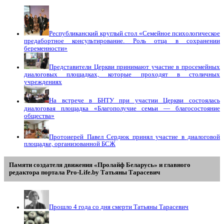
Республиканский круглый стол «Семейное психологическое
предабортное консультирование. Роль отца в сохранении
беременности»
Представители Церкви принимают участие в просемейных
диалоговых площадках, которые проходят в столичных
учреждениях
На встрече в БНТУ при участии Церкви состоялась
диалоговая площадка «Благополучие семьи — благосостояние
общества»
Протоиерей Павел Сердюк принял участие в диалоговой
площадке, организованной БСЖ
Памяти создателя движения «Пролайф Беларусь» и главного
редактора портала Pro-Life.by Tатьяны Tарасевич
Прошло 4 года со дня смерти Татьяны Тарасевич