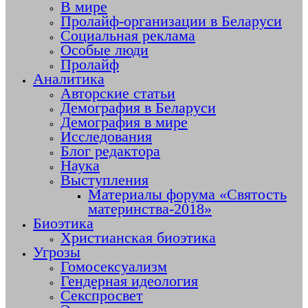
В мире
Пролайф-организации в Беларуси
Социальная реклама
Особые люди
Пролайф
Аналитика
Авторские статьи
Демография в Беларуси
Демография в мире
Исследования
Блог редактора
Наука
Выступления
Материалы форума «Святость
материнства-2018»
Биоэтика
Христианская биоэтика
Угрозы
Гомосексуализм
Гендерная идеология
Секспросвет