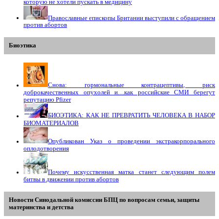
которую не хотели пускать в медицину
Православные епископы Британии выступили с обращением
против абортов
Биоэтика
Снова: гормональные контрацептивы, риск
доброкачественных опухолей и…как российские СМИ берегут
репутацию Pfizer
БИОЭТИКА: КАК НЕ ПРЕВРАТИТЬ ЧЕЛОВЕКА В НАБОР
БИОМАТЕРИАЛОВ
Опубликован Указ о проведении экстракорпорального
оплодотворения
Почему искусственная матка станет следующим полем
битвы в движении против абортов
Новости Синодальной комиссии БПЦ по вопросам семьи, защиты
материнства и детства