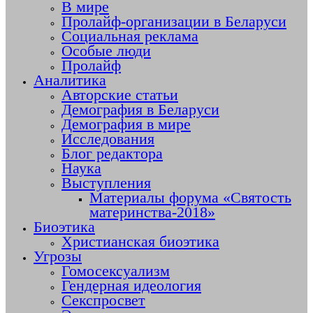
В мире
Пролайф-организации в Беларуси
Социальная реклама
Особые люди
Пролайф
Аналитика
Авторские статьи
Демография в Беларуси
Демография в мире
Исследования
Блог редактора
Наука
Выступления
Материалы форума «Святость
материнства-2018»
Биоэтика
Христианская биоэтика
Угрозы
Гомосексуализм
Гендерная идеология
Секспросвет