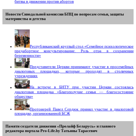
битвы в движении против абортов
Новости Синодальной комиссии БПЦ по вопросам семьи, защиты
материнства и детства
Республиканский круглый стол «Семейное психологическое
предабортное консультирование. Роль отца в сохранении
беременности»
Представители Церкви принимают участие в просемейных
диалоговых площадках, которые проходят в столичных
учреждениях
На встрече в БНТУ при участии Церкви состоялась
диалоговая площадка «Благополучие семьи — благосостояние
общества»
Протоиерей Павел Сердюк принял участие в диалоговой
площадке, организованной БСЖ
Памяти создателя движения «Пролайф Беларусь» и главного
редактора портала Pro-Life.by Tатьяны Tарасевич