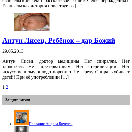
евангельский текст рассказывает о детях еще нерожденных.
Евангельская история повествует о […]
Антун Лисец. Ребёнок – дар Божий
29.05.2013
Антун Лисец, доктор медицины Нет спиралям. Нет
таблеткам. Нет презервативам. Нет стерилизации. Нет
искусственному оплодотворению. Нет греху. Спираль убивает
детей! При её употреблении […]
1
2
Защита жизни
Послание Андреа Бочелли