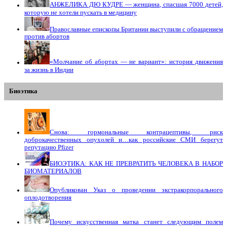
АНЖЕЛИКА ДЮ КУДРЕ — женщина, спасшая 7000 детей,
которую не хотели пускать в медицину
Православные епископы Британии выступили с обращением
против абортов
«Молчание об абортах — не вариант»: история движения
за жизнь в Индии
Биоэтика
Снова: гормональные контрацептивы, риск
доброкачественных опухолей и…как российские СМИ берегут
репутацию Pfizer
БИОЭТИКА: КАК НЕ ПРЕВРАТИТЬ ЧЕЛОВЕКА В НАБОР
БИОМАТЕРИАЛОВ
Опубликован Указ о проведении экстракорпорального
оплодотворения
Почему искусственная матка станет следующим полем