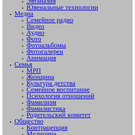
Эвтаназия
Ювенальные технологии
Медиа
Семейное радио
Видео
Аудио
Фото
Фотоальбомы
Фотогалереи
Анимация
Семья
МРП
Женщина
Культура детства
Семейное воспитание
Психология отношений
Фамилизм
Фамилистика
Родительский комитет
Общество
Контрацепция
Медицина