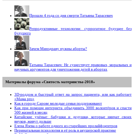
Прошло 4 года со дня смерти Татьяны Тарасевич
Репродуктивные технологии: суррогатное будущее без
будущего
Зачем Минздраву нужны аборты?
Татьяна Тарасевич: Не существует правовых, моральных и
научных аргументов для уничтожения детей в абортах
Материалы форума «Святость материнства-2018»
3D-роддом и быстрый ответ на запрос пациента, или как работает
«Мама prо»
Как в городе Сарове молодые семьи поддерживают
Как при помощи интернета объединить 3000 волонтёров и спасти
500 жизней в месяц
Китайские учёные: бабушки и дедушки, которые нянчат своих
внуков, живут дольше
Елена Язева о работе одного из старейших пролайф-центров
Перинатальная психология и её роль в акушерской практике