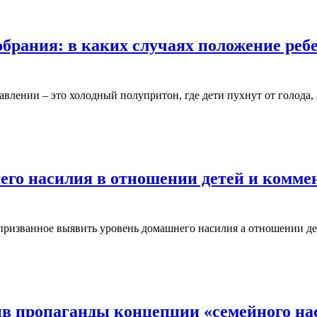
брания: в каких случаях положение реб
влении – это холодный полупритон, где дети пухнут от голода
го насилия в отношении детей и комме
призванное выявить уровень домашнего насилия а отношении де
в пропаганды концепции «семейного на