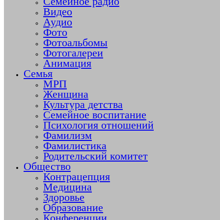
Семейное радио
Видео
Аудио
Фото
Фотоальбомы
Фотогалереи
Анимация
Семья
МРП
Женщина
Культура детства
Семейное воспитание
Психология отношений
Фамилизм
Фамилистика
Родительский комитет
Общество
Контрацепция
Медицина
Здоровье
Образование
Конференции