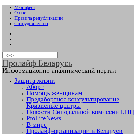
Манифест
О нас
Правила републикации
Сотрудничество
Пролайф Беларусь
Информационно-аналитический портал
Защита жизни
Аборт
Помощь женщинам
Предабортное консультирование
Кризисные центры
Новости Синодальной комиссии БПЦ 
ProLifeNews
В мире
Пролайф-организации в Беларуси