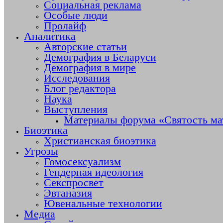
Социальная реклама
Особые люди
Пролайф
Аналитика
Авторские статьи
Демография в Беларуси
Демография в мире
Исследования
Блог редактора
Наука
Выступления
Материалы форума «Святость ма
Биоэтика
Христианская биоэтика
Угрозы
Гомосексуализм
Гендерная идеология
Секспросвет
Эвтаназия
Ювенальные технологии
Медиа