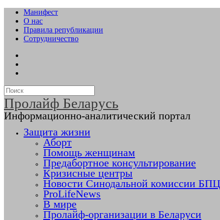
Манифест
О нас
Правила републикации
Сотрудничество
Пролайф Беларусь
Информационно-аналитический портал
Защита жизни
Аборт
Помощь женщинам
Предабортное консультирование
Кризисные центры
Новости Синодальной комиссии БПЦ 
ProLifeNews
В мире
Пролайф-организации в Беларуси