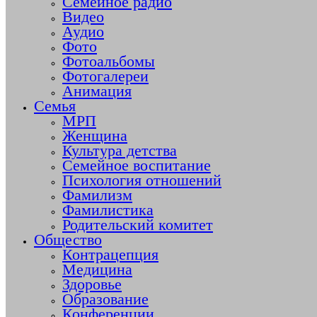
Семейное радио
Видео
Аудио
Фото
Фотоальбомы
Фотогалереи
Анимация
Семья
МРП
Женщина
Культура детства
Семейное воспитание
Психология отношений
Фамилизм
Фамилистика
Родительский комитет
Общество
Контрацепция
Медицина
Здоровье
Образование
Конференции