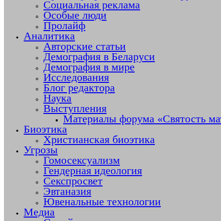
Социальная реклама
Особые люди
Пролайф
Аналитика
Авторские статьи
Демография в Беларуси
Демография в мире
Исследования
Блог редактора
Наука
Выступления
Материалы форума «Святость ма
Биоэтика
Христианская биоэтика
Угрозы
Гомосексуализм
Гендерная идеология
Секспросвет
Эвтаназия
Ювенальные технологии
Медиа