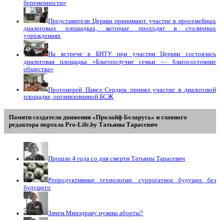
беременности»
Представители Церкви принимают участие в просемейных
диалоговых площадках, которые проходят в столичных
учреждениях
На встрече в БНТУ при участии Церкви состоялась
диалоговая площадка «Благополучие семьи — благосостояние
общества»
Протоиерей Павел Сердюк принял участие в диалоговой
площадке, организованной БСЖ
Памяти создателя движения «Пролайф Беларусь» и главного
редактора портала Pro-Life.by Tатьяны Tарасевич
Прошло 4 года со дня смерти Татьяны Тарасевич
Репродуктивные технологии: суррогатное будущее без
будущего
Зачем Минздраву нужны аборты?