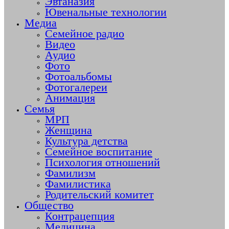
Эвтаназия
Ювенальные технологии
Медиа
Семейное радио
Видео
Аудио
Фото
Фотоальбомы
Фотогалереи
Анимация
Семья
МРП
Женщина
Культура детства
Семейное воспитание
Психология отношений
Фамилизм
Фамилистика
Родительский комитет
Общество
Контрацепция
Медицина