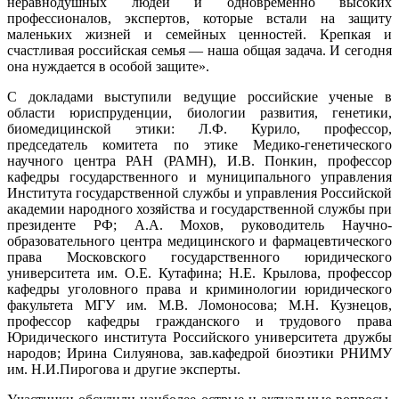
неравнодушных людей и одновременно высоких
профессионалов, экспертов, которые встали на защиту
маленьких жизней и семейных ценностей. Крепкая и
счастливая российская семья — наша общая задача. И сегодня
она нуждается в особой защите».
С докладами выступили ведущие российские ученые в
области юриспруденции, биологии развития, генетики,
биомедицинской этики: Л.Ф. Курило, профессор,
председатель комитета по этике Медико-генетического
научного центра РАН (РАМН), И.В. Понкин, профессор
кафедры государственного и муниципального управления
Института государственной службы и управления Российской
академии народного хозяйства и государственной службы при
президенте РФ; А.А. Мохов, руководитель Научно-
образовательного центра медицинского и фармацевтического
права Московского государственного юридического
университета им. О.Е. Кутафина; Н.Е. Крылова, профессор
кафедры уголовного права и криминологии юридического
факультета МГУ им. М.В. Ломоносова; М.Н. Кузнецов,
профессор кафедры гражданского и трудового права
Юридического института Российского университета дружбы
народов; Ирина Силуянова, зав.кафедрой биоэтики РНИМУ
им. Н.И.Пирогова и другие эксперты.