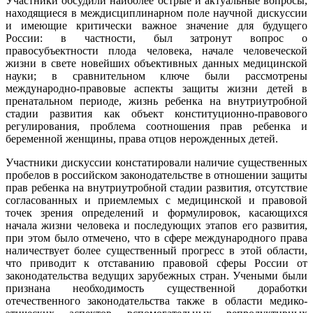
Участники обсудили наиболее острые и актуальные вопросы,
находящиеся в междисциплинарном поле научной дискуссии
и имеющие критически важное значение для будущего
России: в частности, был затронут вопрос о
правосубъектности плода человека, начале человеческой
жизни в свете новейших объективных данных медицинской
науки; в сравнительном ключе были рассмотрены
международно-правовые аспекты защиты жизни детей в
пренатальном периоде, жизнь ребенка на внутриутробной
стадии развития как объект конституционно-правового
регулирования, проблема соотношения прав ребенка и
беременной женщины, права отцов нерожденных детей.
Участники дискуссии констатировали наличие существенных
пробелов в российском законодательстве в отношении защиты
прав ребенка на внутриутробной стадии развития, отсутствие
согласованных и приемлемых с медицинской и правовой
точек зрения определений и формулировок, касающихся
начала жизни человека и последующих этапов его развития,
при этом было отмечено, что в сфере международного права
наличествует более существенный прогресс в этой области,
что приводит к отставанию правовой сферы России от
законодательства ведущих зарубежных стран. Учеными были
признана необходимость существенной доработки
отечественного законодательства также в области медико-