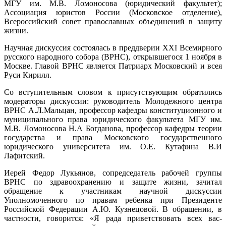
МГУ им. М.В. Ломоносова (юридический факультет);
Ассоциация юристов России (Московское отделение),
Всероссийский совет православных объединений в защиту
жизни.
Научная дискуссия состоялась в преддверии ХХI Всемирного
русского народного собора (ВРНС), открывшегося 1 ноября в
Москве. Главой ВРНС является Патриарх Московский и всея
Руси Кирилл.
Со вступительным словом к присутствующим обратились
модераторы дискуссии: руководитель Молодежного центра
ВРНС А.Л.Мальцан, профессор кафедры конституционного и
муниципального права юридического факультета МГУ им.
М.В. Ломоносова Н.А Богданова, профессор кафедры теории
государства и права Московского государственного
юридического университета им. О.Е. Кутафина В.И
Лафитский.
Иерей Федор Лукьянов, сопредседатель рабочей группы
ВРНС по здравоохранению и защите жизни, зачитал
обращение к участникам научной дискуссии
Уполномоченного по правам ребенка при Президенте
Российской Федерации А.Ю. Кузнецовой. В обращении, в
частности, говорится: «Я рада приветствовать всех вас-