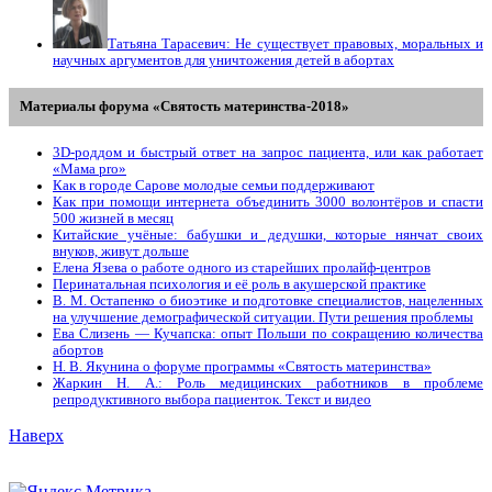
Татьяна Тарасевич: Не существует правовых, моральных и
научных аргументов для уничтожения детей в абортах
Материалы форума «Святость материнства-2018»
3D-роддом и быстрый ответ на запрос пациента, или как работает
«Мама prо»
Как в городе Сарове молодые семьи поддерживают
Как при помощи интернета объединить 3000 волонтёров и спасти
500 жизней в месяц
Китайские учёные: бабушки и дедушки, которые нянчат своих
внуков, живут дольше
Елена Язева о работе одного из старейших пролайф-центров
Перинатальная психология и её роль в акушерской практике
В. М. Остапенко о биоэтике и подготовке специалистов, нацеленных
на улучшение демографической ситуации. Пути решения проблемы
Ева Слизень — Кучапска: опыт Польши по сокращению количества
абортов
Н. В. Якунина о форуме программы «Святость материнства»
Жаркин Н. А.: Роль медицинских работников в проблеме
репродуктивного выбора пациенток. Tекст и видео
Наверх