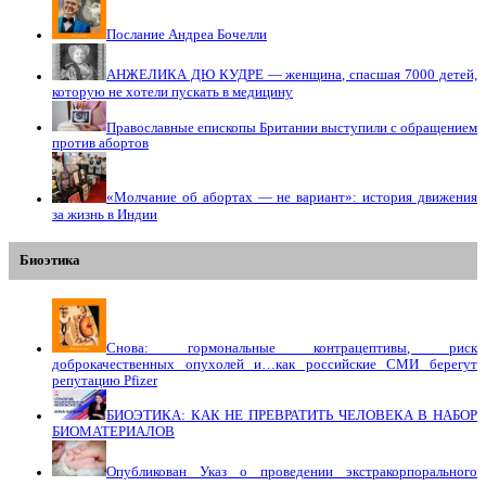
Послание Андреа Бочелли
АНЖЕЛИКА ДЮ КУДРЕ — женщина, спасшая 7000 детей,
которую не хотели пускать в медицину
Православные епископы Британии выступили с обращением
против абортов
«Молчание об абортах — не вариант»: история движения
за жизнь в Индии
Биоэтика
Снова: гормональные контрацептивы, риск
доброкачественных опухолей и…как российские СМИ берегут
репутацию Pfizer
БИОЭТИКА: КАК НЕ ПРЕВРАТИТЬ ЧЕЛОВЕКА В НАБОР
БИОМАТЕРИАЛОВ
Опубликован Указ о проведении экстракорпорального