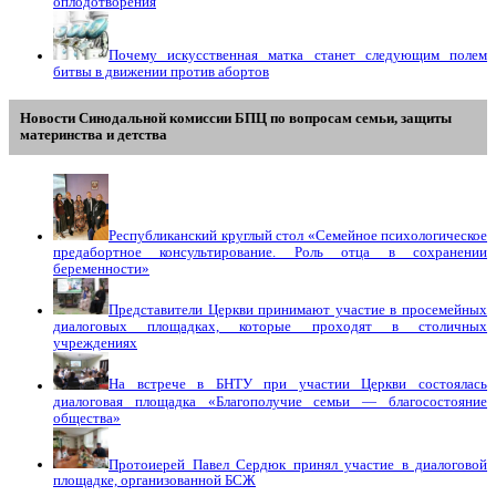
оплодотворения
Почему искусственная матка станет следующим полем
битвы в движении против абортов
Новости Синодальной комиссии БПЦ по вопросам семьи, защиты
материнства и детства
Республиканский круглый стол «Семейное психологическое
предабортное консультирование. Роль отца в сохранении
беременности»
Представители Церкви принимают участие в просемейных
диалоговых площадках, которые проходят в столичных
учреждениях
На встрече в БНТУ при участии Церкви состоялась
диалоговая площадка «Благополучие семьи — благосостояние
общества»
Протоиерей Павел Сердюк принял участие в диалоговой
площадке, организованной БСЖ