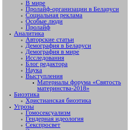
В мире
Пролайф-организации в Беларуси
Социальная реклама
Особые люди
Пролайф
Аналитика
Авторские статьи
Демография в Беларуси
Демография в мире
Исследования
Блог редактора
Наука
Выступления
Материалы форума «Святость
материнства-2018»
Биоэтика
Христианская биоэтика
Угрозы
Гомосексуализм
Гендерная идеология
Секспросвет