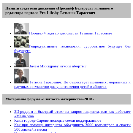
Памяти создателя движения «Пролайф Беларусь» и главного
редактора портала Pro-Life.by Tатьяны Tарасевич
Прошло 4 года со дня смерти Татьяны Тарасевич
Репродуктивные технологии: суррогатное будущее без
будущего
Зачем Минздраву нужны аборты?
Татьяна Тарасевич: Не существует правовых, моральных и
научных аргументов для уничтожения детей в абортах
Материалы форума «Святость материнства-2018»
3D-роддом и быстрый ответ на запрос пациента, или как работает
«Мама prо»
Как в городе Сарове молодые семьи поддерживают
Как при помощи интернета объединить 3000 волонтёров и спасти
500 жизней в месяц