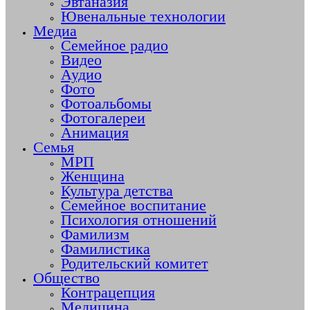
Эвтаназия
Ювенальные технологии
Медиа
Семейное радио
Видео
Аудио
Фото
Фотоальбомы
Фотогалереи
Анимация
Семья
МРП
Женщина
Культура детства
Семейное воспитание
Психология отношений
Фамилизм
Фамилистика
Родительский комитет
Общество
Контрацепция
Медицина