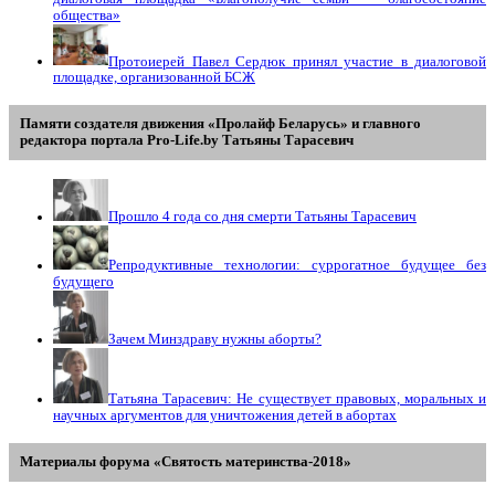
общества»
Протоиерей Павел Сердюк принял участие в диалоговой
площадке, организованной БСЖ
Памяти создателя движения «Пролайф Беларусь» и главного
редактора портала Pro-Life.by Tатьяны Tарасевич
Прошло 4 года со дня смерти Татьяны Тарасевич
Репродуктивные технологии: суррогатное будущее без
будущего
Зачем Минздраву нужны аборты?
Татьяна Тарасевич: Не существует правовых, моральных и
научных аргументов для уничтожения детей в абортах
Материалы форума «Святость материнства-2018»