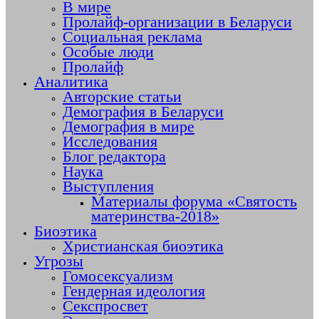
В мире
Пролайф-организации в Беларуси
Социальная реклама
Особые люди
Пролайф
Аналитика
Авторские статьи
Демография в Беларуси
Демография в мире
Исследования
Блог редактора
Наука
Выступления
Материалы форума «Святость
материнства-2018»
Биоэтика
Христианская биоэтика
Угрозы
Гомосексуализм
Гендерная идеология
Секспросвет