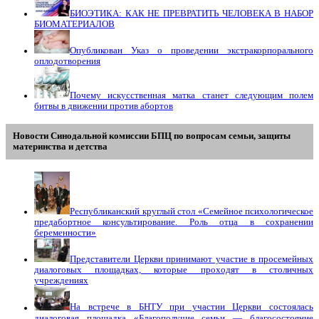
БИОЭТИКА: КАК НЕ ПРЕВРАТИТЬ ЧЕЛОВЕКА В НАБОР
БИОМАТЕРИАЛОВ
Опубликован Указ о проведении экстракорпорального
оплодотворения
Почему искусственная матка станет следующим полем
битвы в движении против абортов
Новости Синодальной комиссии БПЦ по вопросам семьи, защиты
материнства и детства
Республиканский круглый стол «Семейное психологическое
предабортное консультирование. Роль отца в сохранении
беременности»
Представители Церкви принимают участие в просемейных
диалоговых площадках, которые проходят в столичных
учреждениях
На встрече в БНТУ при участии Церкви состоялась
диалоговая площадка «Благополучие семьи — благосостояние