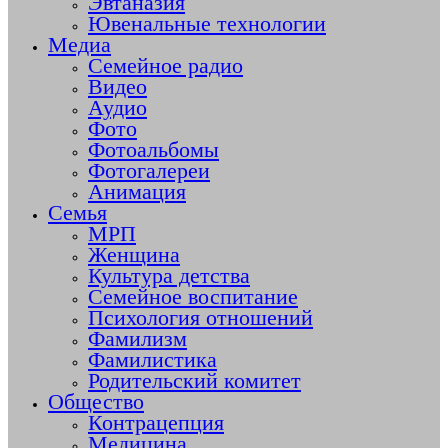
Эвтаназия
Ювенальные технологии
Медиа
Семейное радио
Видео
Аудио
Фото
Фотоальбомы
Фотогалереи
Анимация
Семья
МРП
Женщина
Культура детства
Семейное воспитание
Психология отношений
Фамилизм
Фамилистика
Родительский комитет
Общество
Контрацепция
Медицина