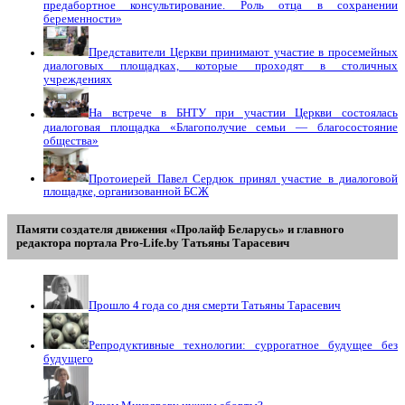
предабортное консультирование. Роль отца в сохранении
беременности»
Представители Церкви принимают участие в просемейных
диалоговых площадках, которые проходят в столичных
учреждениях
На встрече в БНТУ при участии Церкви состоялась
диалоговая площадка «Благополучие семьи — благосостояние
общества»
Протоиерей Павел Сердюк принял участие в диалоговой
площадке, организованной БСЖ
Памяти создателя движения «Пролайф Беларусь» и главного
редактора портала Pro-Life.by Tатьяны Tарасевич
Прошло 4 года со дня смерти Татьяны Тарасевич
Репродуктивные технологии: суррогатное будущее без
будущего