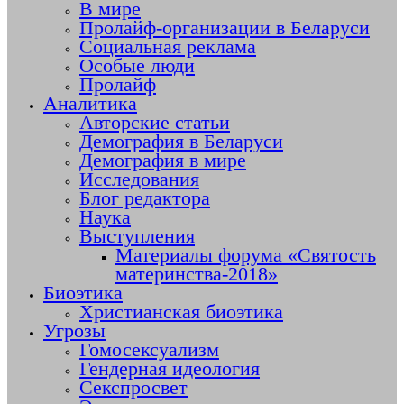
В мире
Пролайф-организации в Беларуси
Социальная реклама
Особые люди
Пролайф
Аналитика
Авторские статьи
Демография в Беларуси
Демография в мире
Исследования
Блог редактора
Наука
Выступления
Материалы форума «Святость
материнства-2018»
Биоэтика
Христианская биоэтика
Угрозы
Гомосексуализм
Гендерная идеология
Секспросвет