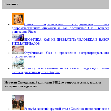
Биоэтика
Снова: гормональные контрацептивы, риск
доброкачественных опухолей и…как российские СМИ берегут
репутацию Pfizer
БИОЭТИКА: КАК НЕ ПРЕВРАТИТЬ ЧЕЛОВЕКА В НАБОР
БИОМАТЕРИАЛОВ
Опубликован Указ о проведении экстракорпорального
оплодотворения
Почему искусственная матка станет следующим полем
битвы в движении против абортов
Новости Синодальной комиссии БПЦ по вопросам семьи, защиты
материнства и детства
Республиканский круглый стол «Семейное психологическое