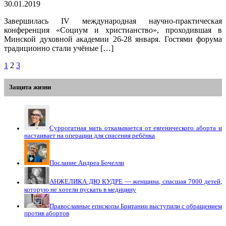
30.01.2019
Завершилась IV международная научно-практическая
конференция «Социум и христианство», проходившая в
Минской духовной академии 26-28 января. Гостями форума
традиционно стали учёные […]
1
2
3
Защита жизни
Суррогатная мать отказывается от евгенического аборта и
настаивает на операции для спасения ребёнка
Послание Андреа Бочелли
АНЖЕЛИКА ДЮ КУДРЕ — женщина, спасшая 7000 детей,
которую не хотели пускать в медицину
Православные епископы Британии выступили с обращением
против абортов