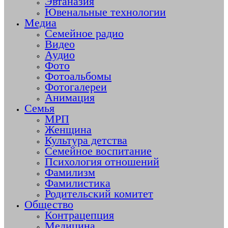
Эвтаназия
Ювенальные технологии
Медиа
Семейное радио
Видео
Аудио
Фото
Фотоальбомы
Фотогалереи
Анимация
Семья
МРП
Женщина
Культура детства
Семейное воспитание
Психология отношений
Фамилизм
Фамилистика
Родительский комитет
Общество
Контрацепция
Медицина