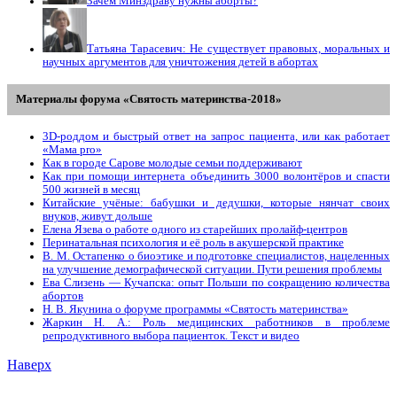
Зачем Минздраву нужны аборты?
Татьяна Тарасевич: Не существует правовых, моральных и
научных аргументов для уничтожения детей в абортах
Материалы форума «Святость материнства-2018»
3D-роддом и быстрый ответ на запрос пациента, или как работает
«Мама prо»
Как в городе Сарове молодые семьи поддерживают
Как при помощи интернета объединить 3000 волонтёров и спасти
500 жизней в месяц
Китайские учёные: бабушки и дедушки, которые нянчат своих
внуков, живут дольше
Елена Язева о работе одного из старейших пролайф-центров
Перинатальная психология и её роль в акушерской практике
В. М. Остапенко о биоэтике и подготовке специалистов, нацеленных
на улучшение демографической ситуации. Пути решения проблемы
Ева Слизень — Кучапска: опыт Польши по сокращению количества
абортов
Н. В. Якунина о форуме программы «Святость материнства»
Жаркин Н. А.: Роль медицинских работников в проблеме
репродуктивного выбора пациенток. Tекст и видео
Наверх