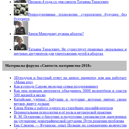
Прошло 4 года со дня смерти Татьяны Тарасевич
Репродуктивные технологии: суррогатное будущее без
будущего
Зачем Минздраву нужны аборты?
Татьяна Тарасевич: Не существует правовых, моральных и
научных аргументов для уничтожения детей в абортах
Материалы форума «Святость материнства-2018»
3D-роддом и быстрый ответ на запрос пациента, или как работает
«Мама prо»
Как в городе Сарове молодые семьи поддерживают
Как при помощи интернета объединить 3000 волонтёров и спасти
500 жизней в месяц
Китайские учёные: бабушки и дедушки, которые нянчат своих
внуков, живут дольше
Елена Язева о работе одного из старейших пролайф-центров
Перинатальная психология и её роль в акушерской практике
В. М. Остапенко о биоэтике и подготовке специалистов, нацеленных
на улучшение демографической ситуации. Пути решения проблемы
Ева Слизень — Кучапска: опыт Польши по сокращению количества