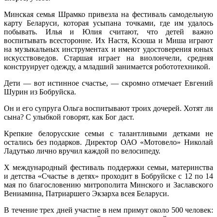
Минская семья Шрамко привезла на фестиваль самодельную
карту Беларуси, которая усыпана точками, где им удалось
побывать. Илья и Юлия считают, что детей важно
воспитывать всесторонне. Их Настя, Ксюша и Миша играют
на музыкальных инструментах и имеют удостоверения юных
искусствоведов. Старшая играет на виолончели, средняя
конструирует одежду, а младший занимается робототехникой.
Дети — вот истинное счастье, — скромно отмечает Евгений
Шурин из Бобруйска.
Он и его супруга Ольга воспитывают троих дочерей. Хотят ли
сына? С улыбкой говорят, как Бог даст.
Крепкие белорусские семьи с талантливыми детками не
остались без подарков. Директор ОАО «Мотовело» Николай
Ладутько лично вручил каждой по велосипеду.
Х международный фестиваль поддержки семьи, материнства
и детства «Счастье в детях» проходит в Бобруйске с 12 по 14
мая по благословению митрополита Минского и Заславского
Вениамина, Патриаршего Экзарха всея Беларуси.
В течение трех дней участие в нем примут около 500 человек: