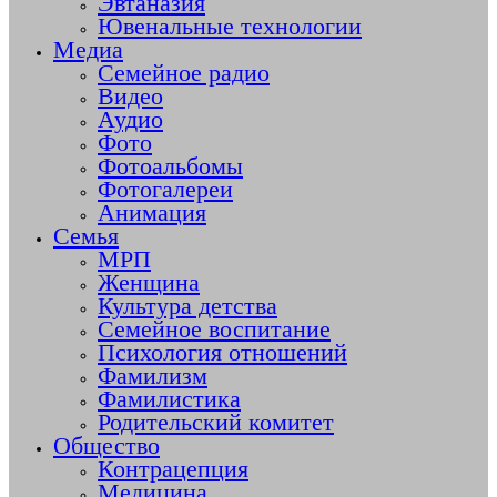
Эвтаназия
Ювенальные технологии
Медиа
Семейное радио
Видео
Аудио
Фото
Фотоальбомы
Фотогалереи
Анимация
Семья
МРП
Женщина
Культура детства
Семейное воспитание
Психология отношений
Фамилизм
Фамилистика
Родительский комитет
Общество
Контрацепция
Медицина