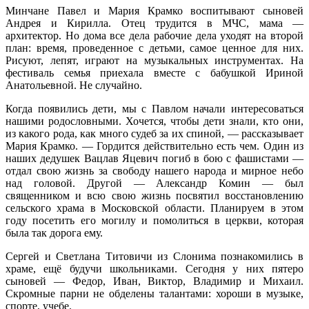
Минчане Павел и Мария Крамко воспитывают сыновей
Андрея и Кирилла. Отец трудится в МЧС, мама —
архитектор. Но дома все дела рабочие дела уходят на второй
план: время, проведенное с детьми, самое ценное для них.
Рисуют, лепят, играют на музыкальных инструментах. На
фестиваль семья приехала вместе с бабушкой Ириной
Анатольевной. Не случайно.
Когда появились дети, мы с Павлом начали интересоваться
нашими родословными. Хочется, чтобы дети знали, кто они,
из какого рода, как много судеб за их спиной, — рассказывает
Мария Крамко. — Гордится действительно есть чем. Один из
наших дедушек Вацлав Яцевич погиб в бою с фашистами —
отдал свою жизнь за свободу нашего народа и мирное небо
над головой. Другой — Александр Комин — был
священником и всю свою жизнь посвятил восстановлению
сельского храма в Московской области. Планируем в этом
году посетить его могилу и помолиться в церкви, которая
была так дорога ему.
Сергей и Светлана Титовичи из Слонима познакомились в
храме, ещё будучи школьниками. Сегодня у них пятеро
сыновей — Федор, Иван, Виктор, Владимир и Михаил.
Скромные парни не обделены талантами: хороши в музыке,
спорте, учебе.