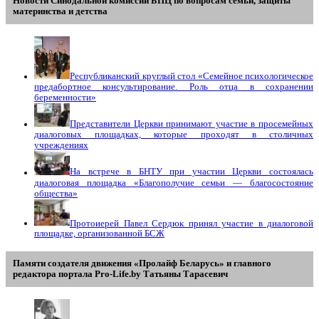
Новости Синодальной комиссии БПЦ по вопросам семьи, защиты
материнства и детства
Республиканский круглый стол «Семейное психологическое
предабортное консультирование. Роль отца в сохранении
беременности»
Представители Церкви принимают участие в просемейных
диалоговых площадках, которые проходят в столичных
учреждениях
На встрече в БНТУ при участии Церкви состоялась
диалоговая площадка «Благополучие семьи — благосостояние
общества»
Протоиерей Павел Сердюк принял участие в диалоговой
площадке, организованной БСЖ
Памяти создателя движения «Пролайф Беларусь» и главного
редактора портала Pro-Life.by Tатьяны Tарасевич