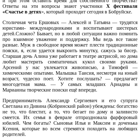
и при этом оставить время для собственного творчества?
Ответы на эти вопросы знают участники
Х фестиваля
«Счастье в детях
«, который проходит сегодня в Бобруйске.
Столичная чета Ершовых — Алексей и Татьяна — трудятся
юристами- международниками и воспитывают шестерых
детей.Сложно? Бывает, но в любой ситуации важно помнить
про взаимное уважение и поддержку. Мы ведь все такие
разные. Муж в свободное время может плести традиционные
пояски, я, если удается выкроить минутку, сажусь за бисер.
Старшая дочь Алина уже работает в театре актрисой, но дома
любит мастерить симпатичных кукол своими руками.
Арсений у нас увлекается живописью, а Тимофей —
химическими опытами. Малышка Таисия, несмотря на юный
возраст, чудесно поет. Хотите послушать? — предлагает
многодетная мама. — У самых младших Ариадны и
Марианны творческие поиски ещё впереди.
Предприниматель Александр Сергиевич и его супруга
Светлана из Дивина (Кобринский район) убеждены: богатство
не то, что блестит, а то, что бегает по дому и заливисто
смеется. Их семья в феврале отпраздновала фарфоровый
юбилей. Чем богаты? Сыновья Илья и Максим и доченька
Ксения, которые во всем стремятся походить на любящих
родителей.