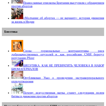
Православные епископы Британии выступили с обращением
против абортов
«Молчание об абортах — не вариант»: история движения
за жизнь в Индии
Биоэтика
Снова: гормональные контрацептивы, риск
доброкачественных опухолей и…как российские СМИ берегут
репутацию Pfizer
БИОЭТИКА: КАК НЕ ПРЕВРАТИТЬ ЧЕЛОВЕКА В НАБОР
БИОМАТЕРИАЛОВ
Опубликован Указ о проведении экстракорпорального
оплодотворения
Почему искусственная матка станет следующим полем
битвы в движении против абортов