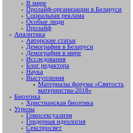
В мире
Пролайф-организации в Беларуси
Социальная реклама
Особые люди
Пролайф
Аналитика
Авторские статьи
Демография в Беларуси
Демография в мире
Исследования
Блог редактора
Наука
Выступления
Материалы форума «Святость
материнства-2018»
Биоэтика
Христианская биоэтика
Угрозы
Гомосексуализм
Гендерная идеология
Секспросвет