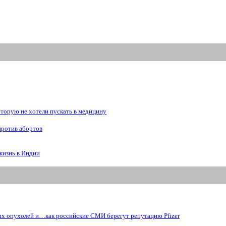
рую не хотели пускать в медицину
против абортов
жизнь в Индии
ых опухолей и…как российские СМИ берегут репутацию Pfizer