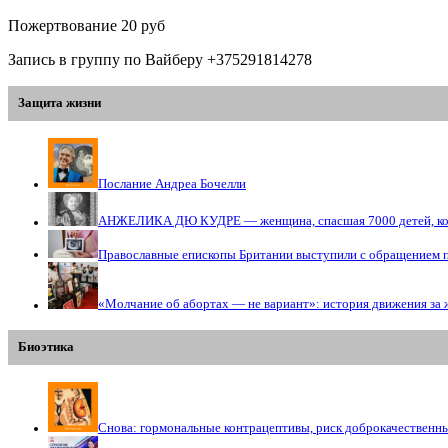
Пожертвование 20 руб
Запись в группу по Вайберу +375291814278
Защита жизни
Послание Андреа Бочелли
АНЖЕЛИКА ДЮ КУДРЕ — женщина, спасшая 7000 детей, кото
Православные епископы Британии выступили с обращением 
«Молчание об абортах — не вариант»: история движения за 
Биоэтика
Снова: гормональные контрацептивы, риск доброкачественн