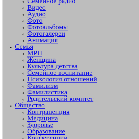
Семейное радио
Видео
Аудио
Фото
Фотоальбомы
Фотогалереи
Анимация
Семья
МРП
Женщина
Культура детства
Семейное воспитание
Психология отношений
Фамилизм
Фамилистика
Родительский комитет
Общество
Контрацепция
Медицина
Здоровье
Образование
Конференции