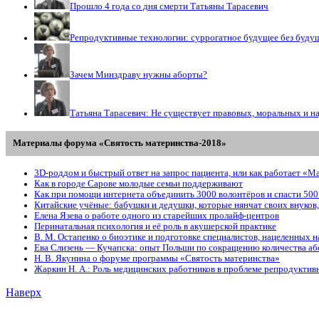
Прошло 4 года со дня смерти Татьяны Тарасевич
Репродуктивные технологии: суррогатное будущее без буду
Зачем Минздраву нужны аборты?
Татьяна Тарасевич: Не существует правовых, моральных и н
Материалы форума «Святость материнства-2018»
3D-роддом и быстрый ответ на запрос пациента, или как работает «М
Как в городе Сарове молодые семьи поддерживают
Как при помощи интернета объединить 3000 волонтёров и спасти 500
Китайские учёные: бабушки и дедушки, которые нянчат своих внуков
Елена Язева о работе одного из старейших пролайф-центров
Перинатальная психология и её роль в акушерской практике
В. М. Остапенко о биоэтике и подготовке специалистов, нацеленных
Ева Слизень — Кучапска: опыт Польши по сокращению количества аб
Н. В. Якунина о форуме программы «Святость материнства»
Жаркин Н. А.: Роль медицинских работников в проблеме репродуктивн
Наверх