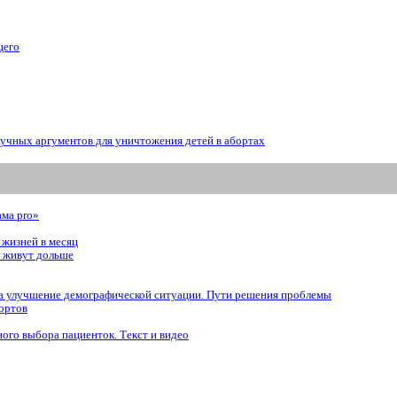
щего
аучных аргументов для уничтожения детей в абортах
ама prо»
 жизней в месяц
, живут дольше
 на улучшение демографической ситуации. Пути решения проблемы
ортов
ого выбора пациенток. Tекст и видео