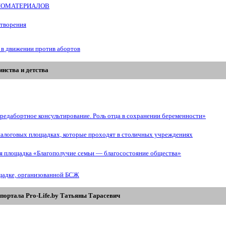
БИОМАТЕРИАЛОВ
отворения
 в движении против абортов
нства и детства
редабортное консультирование. Роль отца в сохранении беременности»
иалоговых площадках, которые проходят в столичных учреждениях
ая площадка «Благополучие семьи — благосостояние общества»
щадке, организованной БСЖ
портала Pro-Life.by Tатьяны Tарасевич