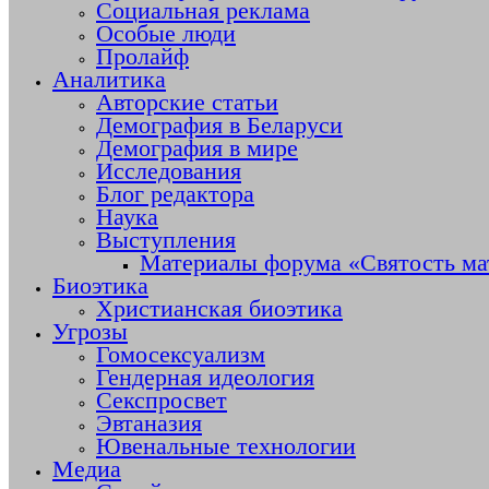
Социальная реклама
Особые люди
Пролайф
Аналитика
Авторские статьи
Демография в Беларуси
Демография в мире
Исследования
Блог редактора
Наука
Выступления
Материалы форума «Святость ма
Биоэтика
Христианская биоэтика
Угрозы
Гомосексуализм
Гендерная идеология
Секспросвет
Эвтаназия
Ювенальные технологии
Медиа