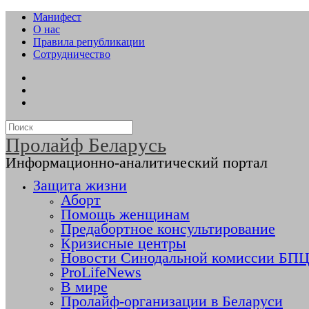
Манифест
О нас
Правила републикации
Сотрудничество
Пролайф Беларусь
Информационно-аналитический портал
Защита жизни
Аборт
Помощь женщинам
Предабортное консультирование
Кризисные центры
Новости Синодальной комиссии БПЦ 
ProLifeNews
В мире
Пролайф-организации в Беларуси