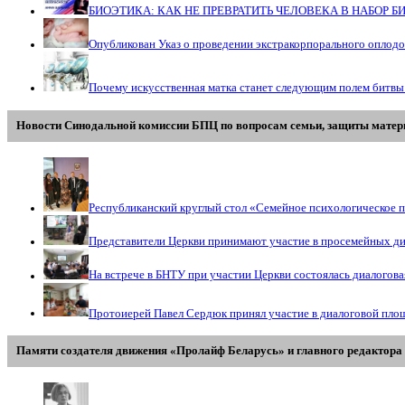
БИОЭТИКА: КАК НЕ ПРЕВРАТИТЬ ЧЕЛОВЕКА В НАБОР 
Опубликован Указ о проведении экстракорпорального оплод
Почему искусственная матка станет следующим полем битвы
Новости Синодальной комиссии БПЦ по вопросам семьи, защиты матери
Республиканский круглый стол «Семейное психологическое п
Представители Церкви принимают участие в просемейных д
На встрече в БНТУ при участии Церкви состоялась диалогов
Протоиерей Павел Сердюк принял участие в диалоговой пло
Памяти создателя движения «Пролайф Беларусь» и главного редактора 