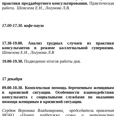
практики преддабортного консультирования.
Практическая
работа.
Шевелева Е.Н., Логунова Л.В.
17.00-17.30. кофе-пауза
17.30-19.00.
Анализ трудных случаев из практики
консультантов в режиме коллегиальной супервизии.
Шевелева Е.Н., Логунова Л.В
1
9.00
-1
9
.
3
0.
Подведение итогов работы дня.
17 декабря
09.00-10.30.
Комплексная помощь беременным женщинам
в кризисной ситуации. Особенности взаимодействия
консультанта с социальными службами по оказанию
помощи женщинам в кризисной ситуации.
Сердюк Вероника Владимировна,
председатель
правления
МОБО «Центр поддержки семьи и материнства