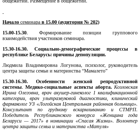
общежитии. Размещение в общежитии.
Начало
семинара
в 15.00 (аудитория № 202)
15.00-15.30
. Формирование позиции группового
взаимодействия участников семинара.
15.30-16.30.
Социально-демографические процессы в
республике Беларусь: причины депопуляции.
Людмила Владимировна Логунова, психолог, руководитель
центра защиты семьи и материнства “Мамалето”
15.30-16.30.
Особенности женской репродуктивной
системы
.
Медико-социальные аспекты аборта.
Козловская
Ирина Олеговна, врач акушер-гинеколог 1 квалификационной
категории, врач ультразвуковой диагностики, клинический
фармаколог УЗ «Логойская Центральная районная больница».
Консультант по грудному вскармливанию и СТМРП.
Победитель Республиканского конкурса «Женщина года
Беларуси — 2017» в номинации «Спасая Жизни». Волонтер
центра защиты семьи и материнства «Матуля»