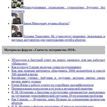
Репродуктивные технологии: суррогатное будущее без
будущего
Зачем Минздраву нужны аборты?
Татьяна Тарасевич: Не существует правовых, моральных и
научных аргументов для уничтожения детей в абортах
Материалы форума «Святость материнства-2018»
3D-роддом и быстрый ответ на запрос пациента, или как работает
«Мама prо»
Как в городе Сарове молодые семьи поддерживают
Как при помощи интернета объединить 3000 волонтёров и спасти
500 жизней в месяц
Китайские учёные: бабушки и дедушки, которые нянчат своих
внуков, живут дольше
Елена Язева о работе одного из старейших пролайф-центров
Перинатальная психология и её роль в акушерской практике
В. М. Остапенко о биоэтике и подготовке специалистов, нацеленных
на улучшение демографической ситуации. Пути решения проблемы
Ева Слизень — Кучапска: опыт Польши по сокращению количества
абортов
Н. В. Якунина о форуме программы «Святость материнства»