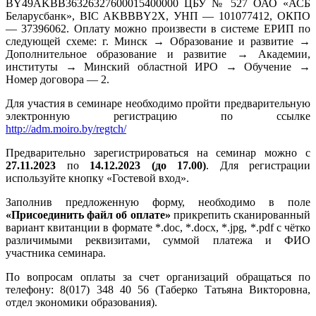
BY49AKBB36326327600015400000 ЦБУ № 527 ОАО «АСБ
Беларусбанк», BIC AKBBBY2Х, УНП — 101077412, ОКПО
— 37396062. Оплату можно произвести в системе ЕРИП по
следующей схеме: г. Минск → Образование и развитие →
Дополнительное образование и развитие → Академии,
институты → Минский областной ИРО → Обучение →
Номер договора — 2.
Для участия в семинаре необходимо пройти предварительную
электронную регистрацию по ссылке
http://adm.moiro.by/regtch/
Предварительно зарегистрироваться на семинар можно с
27.11.2023
по
14.12.2023 (до 17.00)
. Для регистрации
используйте кнопку «Гостевой вход».
Заполнив предложенную форму, необходимо в поле
«Присоединить файл об оплате»
прикрепить сканированный
вариант квитанции в формате *.doc, *.docx, *.jpg, *.pdf с чётко
различимыми реквизитами, суммой платежа и ФИО
участника семинара.
По вопросам оплаты за счет организаций обращаться по
телефону: 8(017) 348 40 56 (Таберко Татьяна Викторовна,
отдел экономики образования).