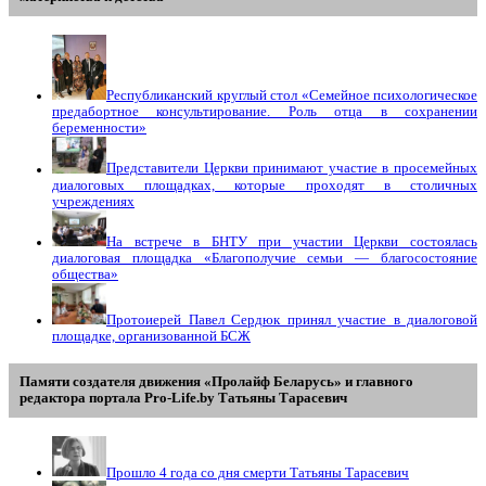
Республиканский круглый стол «Семейное психологическое
предабортное консультирование. Роль отца в сохранении
беременности»
Представители Церкви принимают участие в просемейных
диалоговых площадках, которые проходят в столичных
учреждениях
На встрече в БНТУ при участии Церкви состоялась
диалоговая площадка «Благополучие семьи — благосостояние
общества»
Протоиерей Павел Сердюк принял участие в диалоговой
площадке, организованной БСЖ
Памяти создателя движения «Пролайф Беларусь» и главного
редактора портала Pro-Life.by Tатьяны Tарасевич
Прошло 4 года со дня смерти Татьяны Тарасевич