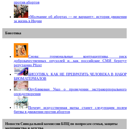
против абортов
«Молчание об абортах — не вариант»: история движения
за жизнь в Индии
Биоэтика
Снова: гормональные контрацептивы, риск
доброкачественных опухолей и…как российские СМИ берегут
репутацию Pfizer
БИОЭТИКА: КАК НЕ ПРЕВРАТИТЬ ЧЕЛОВЕКА В НАБОР
БИОМАТЕРИАЛОВ
Опубликован Указ о проведении экстракорпорального
оплодотворения
Почему искусственная матка станет следующим полем
битвы в движении против абортов
Новости Синодальной комиссии БПЦ по вопросам семьи, защиты
материнства и детства