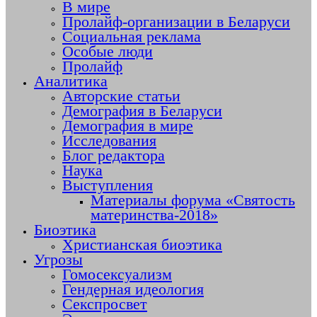
В мире
Пролайф-организации в Беларуси
Социальная реклама
Особые люди
Пролайф
Аналитика
Авторские статьи
Демография в Беларуси
Демография в мире
Исследования
Блог редактора
Наука
Выступления
Материалы форума «Святость
материнства-2018»
Биоэтика
Христианская биоэтика
Угрозы
Гомосексуализм
Гендерная идеология
Секспросвет