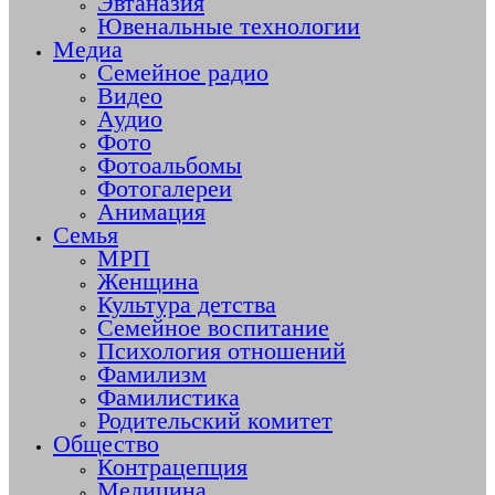
Эвтаназия
Ювенальные технологии
Медиа
Семейное радио
Видео
Аудио
Фото
Фотоальбомы
Фотогалереи
Анимация
Семья
МРП
Женщина
Культура детства
Семейное воспитание
Психология отношений
Фамилизм
Фамилистика
Родительский комитет
Общество
Контрацепция
Медицина