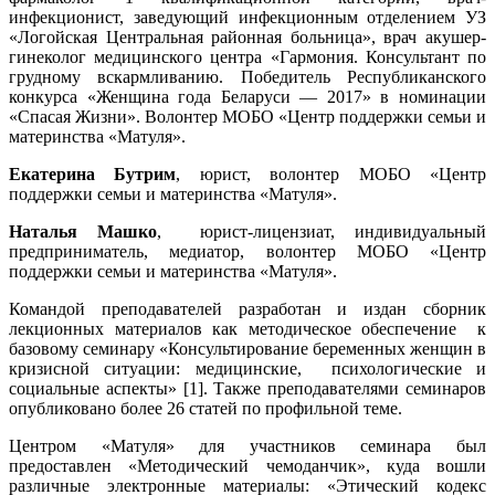
инфекционист, заведующий инфекционным отделением УЗ
«Логойская Центральная районная больница», врач акушер-
гинеколог медицинского центра «Гармония. Консультант по
грудному вскармливанию. Победитель Республиканского
конкурса «Женщина года Беларуси — 2017» в номинации
«Спасая Жизни». Волонтер МОБО «Центр поддержки семьи и
материнства «Матуля».
Екатерина Бутрим
, юрист, волонтер МОБО «Центр
поддержки семьи и материнства «Матуля».
Наталья Машко
, юрист-лицензиат, индивидуальный
предприниматель, медиатор, волонтер МОБО «Центр
поддержки семьи и материнства «Матуля».
Командой преподавателей разработан и издан сборник
лекционных материалов как методическое обеспечение к
базовому семинару «Консультирование беременных женщин в
кризисной ситуации: медицинские, психологические и
социальные аспекты» [1]. Также преподавателями семинаров
опубликовано более 26 статей по профильной теме.
Центром «Матуля» для участников семинара был
предоставлен «Методический чемоданчик», куда вошли
различные электронные материалы: «Этический кодекс