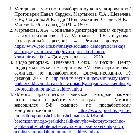
Материалы курса по предабортному консультированию /
Протоиерей Павел Сердюк, Мартынова Л.А., Шевелева
Е.Н., Логунова Л.В. и др / Под редакцией Сердюк В.В. –
Минск: Белбланкавыд, 2021. – 169 с.
Мартынова, Л.А. Социально-демографическая ситуация
глазами психологов / Л.А. Мартынова, Л.В. Логунова.
[Электронный ресурс] – Режим доступа :
https://www.pro-life.by/analyst/socialno-demograficheskaja-
situacija-glazami-psihologov-po-predabortnomu-
konsultirovaniju/
. – Дата доступа : 14.11.2020.
Видео-репортаж. Телеканал Союз. Минский Центр
поддержки семьи и материнства «Матуля» организовал
семинары по предабортному консультированию. 19
декабря 2014 г.
http://test.tv-soyuz.ru/news/minskiy-tsentr-
podderzhki-semi-i-materinstva-matulya-organizoval-seminary-
po-predabortnomu-konsultirovaniyu
«Много практических навыков, которые можно
использовать в работе уже завтра» — в Минске
завершился 5-й семинар по предабортному
консультированию
https://www.pro-life.by/life-
protection/pomoshch-zhenshchinam-v-krizisnoi-
beremenn/mnogo-prakticheskih-navykov-kotorye-mozhno-
ispolzovat-v-rabote-uzhe-zavtra-v-minske-zavershilsya-5-j-
seminar-po-predabortnomu-konsultirovaniyu/