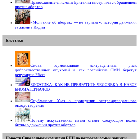
Православные епископы Британии выступили с обращением
против абортов
«Молчание об абортах — не вариант»: история движения
за жизнь в Индии
Биоэтика
Снова: гормональные контрацептивы, риск
доброкачественных опухолей и…как российские СМИ берегут
репутацию Pfizer
БИОЭТИКА: КАК НЕ ПРЕВРАТИТЬ ЧЕЛОВЕКА В НАБОР
БИОМАТЕРИАЛОВ
Опубликован Указ о проведении экстракорпорального
оплодотворения
Почему искусственная матка станет следующим полем
битвы в движении против абортов
Новости Синодальной комиссии БПЦ по вопросам семьи, защиты