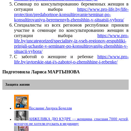
Семинар по консультированию беременных женщин в
ситуации выбора
https://www.pro-life.by/life-
protection/predabortnoe-konsultirovanie/seminar-po-
konsultirovaniyu-beremennyh-zhenshhin-v-situatsii-vybora/
Специалисты из всех регионов республики приняли
участие в семинаре по консультированию женщин в
ситуации выбора
https://www.pro-
life.by/uncategorized/specialisty-iz-vseh-regionov-respubliki-
prinjali-uchastie-v-seminare-po-konsultirovaniju-zhenshhin-v-
situacii-vybora/
С заботой о женщине и ребенке
https://www.pro-
life.by/avtorskie-stat-i/s-zabotoj-o-zhenshhine-i-rebenke/
Подготовила Лариса МАРТЫНОВА
Защита жизни
Послание Андреа Бочелли
АНЖЕЛИКА ДЮ КУДРЕ — женщина, спасшая 7000 детей,
которую не хотели пускать в медицину