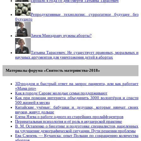
Прошло 4 года со дня смерти Татьяны Тарасевич
Репродуктивные технологии: суррогатное будущее без
будущего
Зачем Минздраву нужны аборты?
Татьяна Тарасевич: Не существует правовых, моральных и
научных аргументов для уничтожения детей в абортах
Материалы форума «Святость материнства-2018»
3D-роддом и быстрый ответ на запрос пациента, или как работает
«Мама prо»
Как в городе Сарове молодые семьи поддерживают
Как при помощи интернета объединить 3000 волонтёров и спасти
500 жизней в месяц
Китайские учёные: бабушки и дедушки, которые нянчат своих
внуков, живут дольше
Елена Язева о работе одного из старейших пролайф-центров
Перинатальная психология и её роль в акушерской практике
В. М. Остапенко о биоэтике и подготовке специалистов, нацеленных
на улучшение демографической ситуации. Пути решения проблемы
Ева Слизень — Кучапска: опыт Польши по сокращению количества
абортов