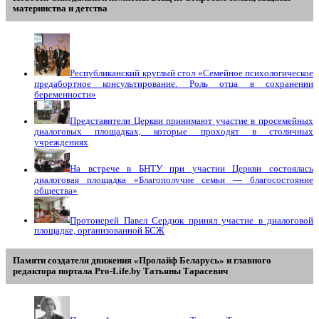
материнства и детства
Республиканский круглый стол «Семейное психологическое
предабортное консультирование. Роль отца в сохранении
беременности»
Представители Церкви принимают участие в просемейных
диалоговых площадках, которые проходят в столичных
учреждениях
На встрече в БНТУ при участии Церкви состоялась
диалоговая площадка «Благополучие семьи — благосостояние
общества»
Протоиерей Павел Сердюк принял участие в диалоговой
площадке, организованной БСЖ
Памяти создателя движения «Пролайф Беларусь» и главного
редактора портала Pro-Life.by Tатьяны Tарасевич