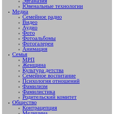
Эвтаназия
Ювенальные технологии
Медиа
Семейное радио
Видео
Аудио
Фото
Фотоальбомы
Фотогалереи
Анимация
Семья
МРП
Женщина
Культура детства
Семейное воспитание
Психология отношений
Фамилизм
Фамилистика
Родительский комитет
Общество
Контрацепция
Медицина