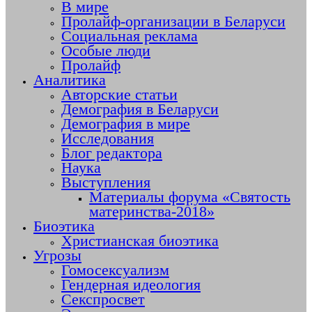
В мире
Пролайф-организации в Беларуси
Социальная реклама
Особые люди
Пролайф
Аналитика
Авторские статьи
Демография в Беларуси
Демография в мире
Исследования
Блог редактора
Наука
Выступления
Материалы форума «Святость
материнства-2018»
Биоэтика
Христианская биоэтика
Угрозы
Гомосексуализм
Гендерная идеология
Секспросвет