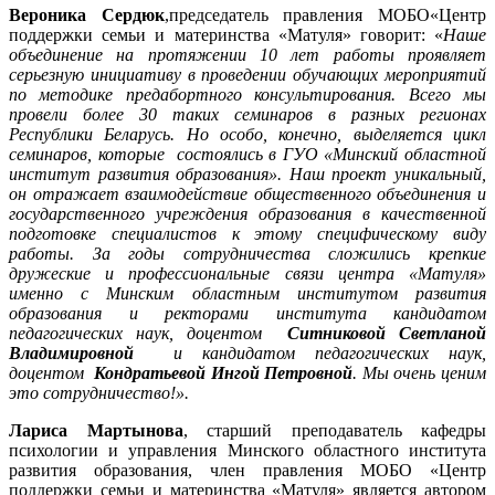
Вероника Сердюк
,председатель правления МОБО«Центр
поддержки семьи и материнства «Матуля» говорит: «
Наше
объединение на протяжении 10 лет работы проявляет
серьезную инициативу в проведении обучающих мероприятий
по методике предабортного консультирования. Всего мы
провели более 30 таких семинаров в разных регионах
Республики Беларусь. Но особо, конечно, выделяется цикл
семинаров, которые состоялись в ГУО «Минский областной
институт развития образования». Наш проект уникальный,
он отражает взаимодействие общественного объединения и
государственного учреждения образования в качественной
подготовке специалистов к этому специфическому виду
работы. За годы сотрудничества сложились крепкие
дружеские и профессиональные связи центра «Матуля»
именно с Минским областным институтом развития
образования и ректорами института кандидатом
педагогических наук, доцентом
Ситниковой Светланой
Владимировной
и кандидатом педагогических наук,
доцентом
Кондратьевой Ингой Петровной
. Мы очень ценим
это сотрудничество!».
Лариса Мартынова
, старший преподаватель кафедры
психологии и управления Минского областного института
развития образования, член правления МОБО «Центр
поддержки семьи и материнства «Матуля» является автором