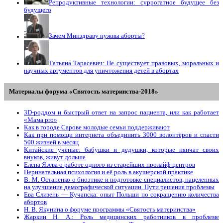
Репродуктивные технологии: суррогатное будущее без
будущего
Зачем Минздраву нужны аборты?
Татьяна Тарасевич: Не существует правовых, моральных и
научных аргументов для уничтожения детей в абортах
Материалы форума «Святость материнства-2018»
3D-роддом и быстрый ответ на запрос пациента, или как работает
«Мама prо»
Как в городе Сарове молодые семьи поддерживают
Как при помощи интернета объединить 3000 волонтёров и спасти
500 жизней в месяц
Китайские учёные: бабушки и дедушки, которые нянчат своих
внуков, живут дольше
Елена Язева о работе одного из старейших пролайф-центров
Перинатальная психология и её роль в акушерской практике
В. М. Остапенко о биоэтике и подготовке специалистов, нацеленных
на улучшение демографической ситуации. Пути решения проблемы
Ева Слизень — Кучапска: опыт Польши по сокращению количества
абортов
Н. В. Якунина о форуме программы «Святость материнства»
Жаркин Н. А.: Роль медицинских работников в проблеме