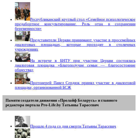
Республиканский круглый стол «Семейное психологическое
предабортное консультирование. Роль отца в сохранении
беременности»
Представители Церкви принимают участие в просемейных
диалоговых площадках, которые проходят в столичных
учреждениях
На встрече в БНТУ при участии Церкви состоялась
диалоговая площадка «Благополучие семьи — благосостояние
общества»
Протоиерей Павел Сердюк принял участие в диалоговой
площадке, организованной БСЖ
Памяти создателя движения «Пролайф Беларусь» и главного
редактора портала Pro-Life.by Tатьяны Tарасевич
Прошло 4 года со дня смерти Татьяны Тарасевич