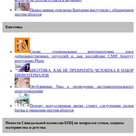
Православные епископы Британии выступили с обращением
против абортов
Биоэтика
Снова: гормональные контрацептивы, риск
доброкачественных опухолей и…как российские СМИ берегут
репутацию Pfizer
БИОЭТИКА: КАК НЕ ПРЕВРАТИТЬ ЧЕЛОВЕКА В НАБОР
БИОМАТЕРИАЛОВ
Опубликован Указ о проведении экстракорпорального
оплодотворения
Почему искусственная матка станет следующим полем
битвы в движении против абортов
Новости Синодальной комиссии БПЦ по вопросам семьи, защиты
материнства и детства