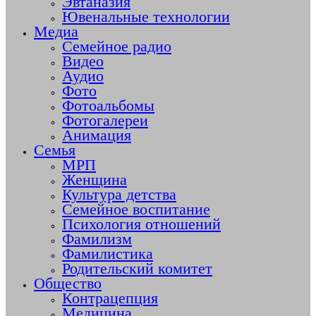
Эвтаназия
Ювенальные технологии
Медиа
Семейное радио
Видео
Аудио
Фото
Фотоальбомы
Фотогалереи
Анимация
Семья
МРП
Женщина
Культура детства
Семейное воспитание
Психология отношений
Фамилизм
Фамилистика
Родительский комитет
Общество
Контрацепция
Медицина