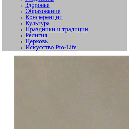
Здоровье
Образование
Конференции
Культура
Праздники и традиции
Религия
Церковь
Искусство Pro-Life