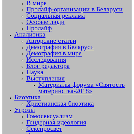
В мире
Пролайф-организации в Беларуси
Социальная реклама
Особые люди
Пролайф
Аналитика
Авторские статьи
Демография в Беларуси
Демография в мире
Исследования
Блог редактора
Наука
Выступления
Материалы форума «Святость
материнства-2018»
Биоэтика
Христианская биоэтика
Угрозы
Гомосексуализм
Гендерная идеология
Секспросвет