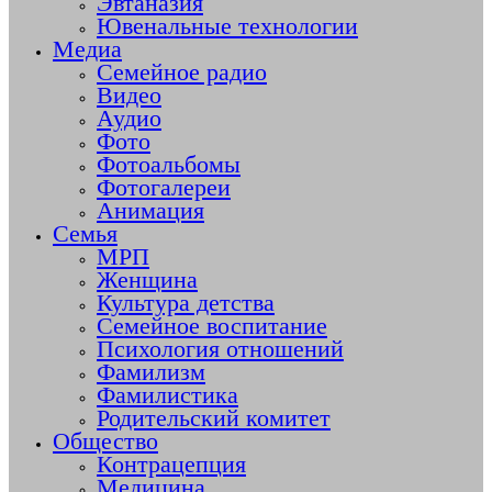
Эвтаназия
Ювенальные технологии
Медиа
Семейное радио
Видео
Аудио
Фото
Фотоальбомы
Фотогалереи
Анимация
Семья
МРП
Женщина
Культура детства
Семейное воспитание
Психология отношений
Фамилизм
Фамилистика
Родительский комитет
Общество
Контрацепция
Медицина