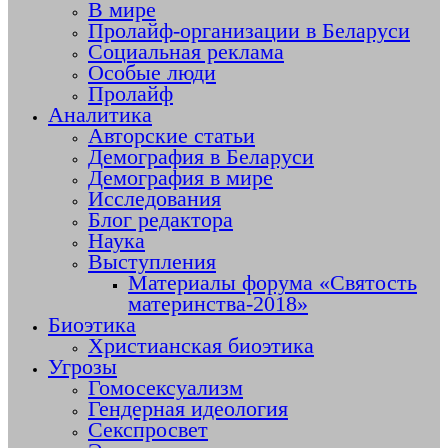
В мире
Пролайф-организации в Беларуси
Социальная реклама
Особые люди
Пролайф
Аналитика
Авторские статьи
Демография в Беларуси
Демография в мире
Исследования
Блог редактора
Наука
Выступления
Материалы форума «Святость
материнства-2018»
Биоэтика
Христианская биоэтика
Угрозы
Гомосексуализм
Гендерная идеология
Секспросвет