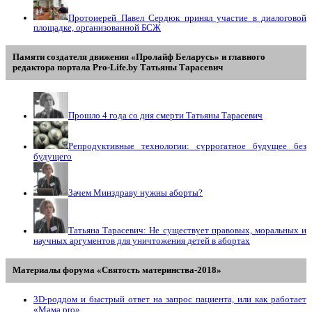
Протоиерей Павел Сердюк принял участие в диалоговой
площадке, организованной БСЖ
Памяти создателя движения «Пролайф Беларусь» и главного
редактора портала Pro-Life.by Tатьяны Tарасевич
Прошло 4 года со дня смерти Татьяны Тарасевич
Репродуктивные технологии: суррогатное будущее без
будущего
Зачем Минздраву нужны аборты?
Татьяна Тарасевич: Не существует правовых, моральных и
научных аргументов для уничтожения детей в абортах
Материалы форума «Святость материнства-2018»
3D-роддом и быстрый ответ на запрос пациента, или как работает
«Мама prо»