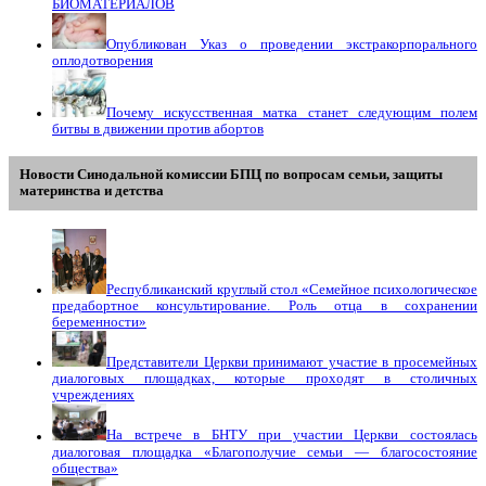
БИОМАТЕРИАЛОВ
Опубликован Указ о проведении экстракорпорального
оплодотворения
Почему искусственная матка станет следующим полем
битвы в движении против абортов
Новости Синодальной комиссии БПЦ по вопросам семьи, защиты
материнства и детства
Республиканский круглый стол «Семейное психологическое
предабортное консультирование. Роль отца в сохранении
беременности»
Представители Церкви принимают участие в просемейных
диалоговых площадках, которые проходят в столичных
учреждениях
На встрече в БНТУ при участии Церкви состоялась
диалоговая площадка «Благополучие семьи — благосостояние
общества»