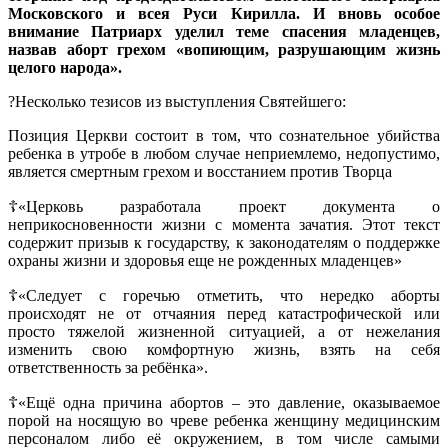
Московского и всея Руси Кирилла. И вновь особое
внимание Патриарх уделил теме спасения младенцев,
назвав аборт грехом «вопиющим, разрушающим жизнь
целого народа».
?Несколько тезисов из выступления Святейшего:
Позиция Церкви состоит в том, что сознательное убийства
ребенка в утробе в любом случае неприемлемо, недопустимо,
является смертным грехом и восстанием против Творца
☦️«Церковь разработала проект документа о
неприкосновенности жизни с момента зачатия. Этот текст
содержит призыв к государству, к законодателям о поддержке
охраны жизни и здоровья еще не рожденных младенцев»
☦️«Следует с горечью отметить, что нередко аборты
происходят не от отчаяния перед катастрофической или
просто тяжелой жизненной ситуацией, а от нежелания
изменить свою комфортную жизнь, взять на себя
ответственность за ребёнка».
☦️«Ещё одна причина абортов – это давление, оказываемое
порой на носящую во чреве ребенка женщину медицинским
персоналом либо её окружением, в том числе самыми