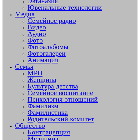
Эвтаназия
Ювенальные технологии
Медиа
Семейное радио
Видео
Аудио
Фото
Фотоальбомы
Фотогалереи
Анимация
Семья
МРП
Женщина
Культура детства
Семейное воспитание
Психология отношений
Фамилизм
Фамилистика
Родительский комитет
Общество
Контрацепция
Медицина