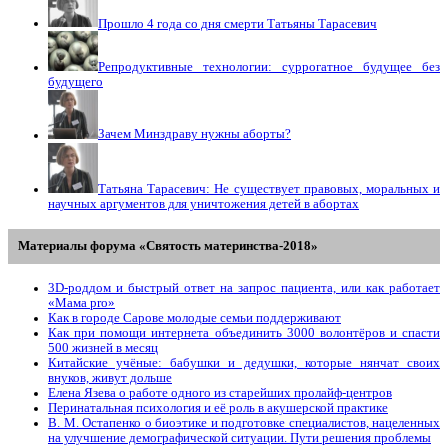
Прошло 4 года со дня смерти Татьяны Тарасевич
Репродуктивные технологии: суррогатное будущее без
будущего
Зачем Минздраву нужны аборты?
Татьяна Тарасевич: Не существует правовых, моральных и
научных аргументов для уничтожения детей в абортах
Материалы форума «Святость материнства-2018»
3D-роддом и быстрый ответ на запрос пациента, или как работает
«Мама prо»
Как в городе Сарове молодые семьи поддерживают
Как при помощи интернета объединить 3000 волонтёров и спасти
500 жизней в месяц
Китайские учёные: бабушки и дедушки, которые нянчат своих
внуков, живут дольше
Елена Язева о работе одного из старейших пролайф-центров
Перинатальная психология и её роль в акушерской практике
В. М. Остапенко о биоэтике и подготовке специалистов, нацеленных
на улучшение демографической ситуации. Пути решения проблемы