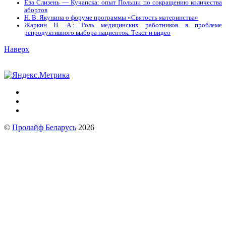
Ева Слизень — Кучапска: опыт Польши по сокращению количества
абортов
Н. В. Якунина о форуме программы «Святость материнства»
Жаркин Н. А.: Роль медицинских работников в проблеме
репродуктивного выбора пациенток. Tекст и видео
Наверх
©
Пролайф Беларусь
2026