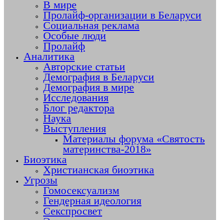
В мире
Пролайф-организации в Беларуси
Социальная реклама
Особые люди
Пролайф
Аналитика
Авторские статьи
Демография в Беларуси
Демография в мире
Исследования
Блог редактора
Наука
Выступления
Материалы форума «Святость
материнства-2018»
Биоэтика
Христианская биоэтика
Угрозы
Гомосексуализм
Гендерная идеология
Секспросвет