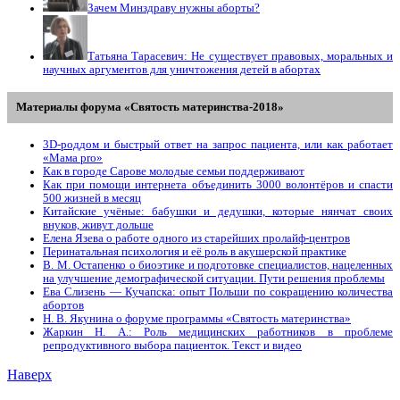
Зачем Минздраву нужны аборты?
Татьяна Тарасевич: Не существует правовых, моральных и
научных аргументов для уничтожения детей в абортах
Материалы форума «Святость материнства-2018»
3D-роддом и быстрый ответ на запрос пациента, или как работает
«Мама prо»
Как в городе Сарове молодые семьи поддерживают
Как при помощи интернета объединить 3000 волонтёров и спасти
500 жизней в месяц
Китайские учёные: бабушки и дедушки, которые нянчат своих
внуков, живут дольше
Елена Язева о работе одного из старейших пролайф-центров
Перинатальная психология и её роль в акушерской практике
В. М. Остапенко о биоэтике и подготовке специалистов, нацеленных
на улучшение демографической ситуации. Пути решения проблемы
Ева Слизень — Кучапска: опыт Польши по сокращению количества
абортов
Н. В. Якунина о форуме программы «Святость материнства»
Жаркин Н. А.: Роль медицинских работников в проблеме
репродуктивного выбора пациенток. Tекст и видео
Наверх