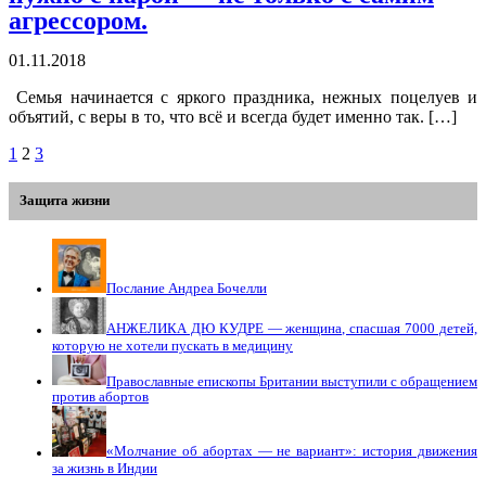
агрессором.
01.11.2018
Семья начинается с яркого праздника, нежных поцелуев и
объятий, с веры в то, что всё и всегда будет именно так. […]
1
2
3
Защита жизни
Послание Андреа Бочелли
АНЖЕЛИКА ДЮ КУДРЕ — женщина, спасшая 7000 детей,
которую не хотели пускать в медицину
Православные епископы Британии выступили с обращением
против абортов
«Молчание об абортах — не вариант»: история движения
за жизнь в Индии