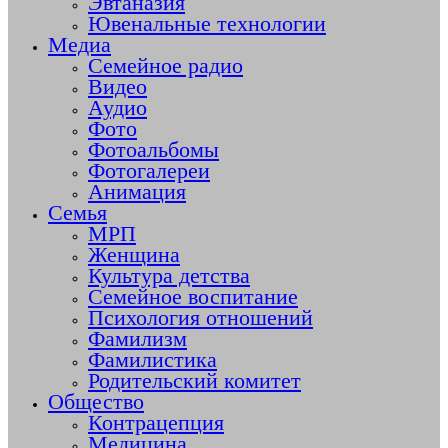
Эвтаназия
Ювенальные технологии
Медиа
Семейное радио
Видео
Аудио
Фото
Фотоальбомы
Фотогалереи
Анимация
Семья
МРП
Женщина
Культура детства
Семейное воспитание
Психология отношений
Фамилизм
Фамилистика
Родительский комитет
Общество
Контрацепция
Медицина