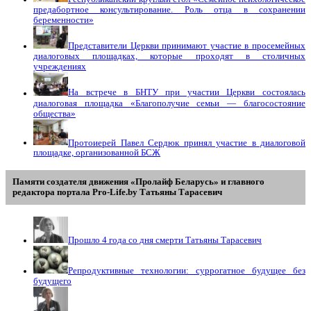
предабортное консультирование. Роль отца в сохранении
беременности»
Представители Церкви принимают участие в просемейных
диалоговых площадках, которые проходят в столичных
учреждениях
На встрече в БНТУ при участии Церкви состоялась
диалоговая площадка «Благополучие семьи — благосостояние
общества»
Протоиерей Павел Сердюк принял участие в диалоговой
площадке, организованной БСЖ
Памяти создателя движения «Пролайф Беларусь» и главного
редактора портала Pro-Life.by Tатьяны Tарасевич
Прошло 4 года со дня смерти Татьяны Тарасевич
Репродуктивные технологии: суррогатное будущее без
будущего