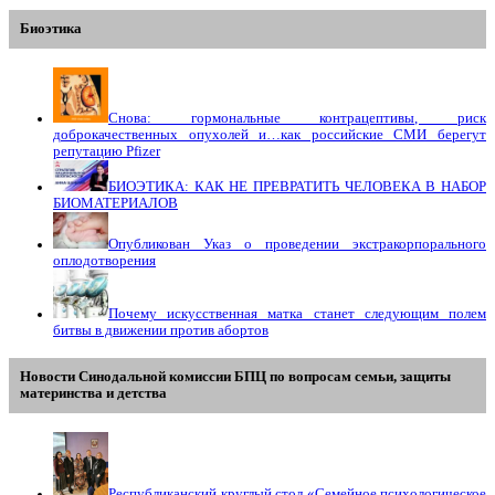
Биоэтика
Снова: гормональные контрацептивы, риск
доброкачественных опухолей и…как российские СМИ берегут
репутацию Pfizer
БИОЭТИКА: КАК НЕ ПРЕВРАТИТЬ ЧЕЛОВЕКА В НАБОР
БИОМАТЕРИАЛОВ
Опубликован Указ о проведении экстракорпорального
оплодотворения
Почему искусственная матка станет следующим полем
битвы в движении против абортов
Новости Синодальной комиссии БПЦ по вопросам семьи, защиты
материнства и детства
Республиканский круглый стол «Семейное психологическое