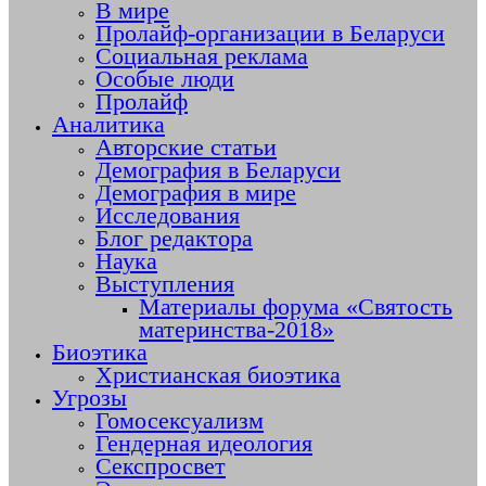
В мире
Пролайф-организации в Беларуси
Социальная реклама
Особые люди
Пролайф
Аналитика
Авторские статьи
Демография в Беларуси
Демография в мире
Исследования
Блог редактора
Наука
Выступления
Материалы форума «Святость
материнства-2018»
Биоэтика
Христианская биоэтика
Угрозы
Гомосексуализм
Гендерная идеология
Секспросвет