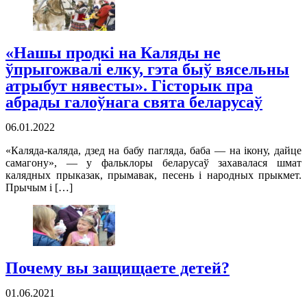
«Нашы продкі на Каляды не
ўпрыгожвалі елку, гэта быў вясельны
атрыбут нявесты». Гісторык пра
абрады галоўнага свята беларусаў
06.01.2022
«Каляда-каляда, дзед на бабу пагляда, баба — на ікону, дайце
самагону», — у фальклоры беларусаў захавалася шмат
калядных прыказак, прымавак, песень і народных прыкмет.
Прычым і […]
Почему вы защищаете детей?
01.06.2021