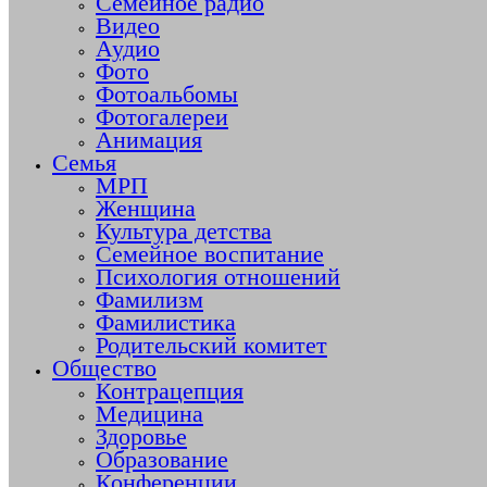
Семейное радио
Видео
Аудио
Фото
Фотоальбомы
Фотогалереи
Анимация
Семья
МРП
Женщина
Культура детства
Семейное воспитание
Психология отношений
Фамилизм
Фамилистика
Родительский комитет
Общество
Контрацепция
Медицина
Здоровье
Образование
Конференции