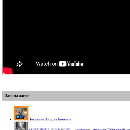
Защита жизни
Послание Андреа Бочелли