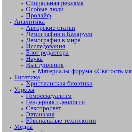
Социальная реклама
Особые люди
Пролайф
Аналитика
Авторские статьи
Демография в Беларуси
Демография в мире
Исследования
Блог редактора
Наука
Выступления
Материалы форума «Святость ма
Биоэтика
Христианская биоэтика
Угрозы
Гомосексуализм
Гендерная идеология
Секспросвет
Эвтаназия
Ювенальные технологии
Медиа