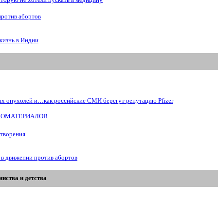
рую не хотели пускать в медицину
против абортов
жизнь в Индии
ых опухолей и…как российские СМИ берегут репутацию Pfizer
БИОМАТЕРИАЛОВ
отворения
 в движении против абортов
нства и детства