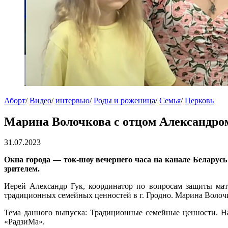
Аборт
/
Видео
/
интервью
/
Роды и роженица
/
Семья
/
Церковь
Марина Волочкова с отцом Александром
31.07.2023
Окна города — ток-шоу вечернего часа на канале Беларусь
зрителем.
Иерей Александр Гук, координатор по вопросам защиты ма
традиционных семейных ценностей в г. Гродно. Марина Волоч
Тема данного выпуска: Традиционные семейные ценности. На
«РадзиМа».