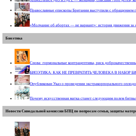
АНЖЕЛИКА ДЮ КУДРЕ — женщина, спасшая 7000 детей, кото
Православные епископы Британии выступили с обращением 
«Молчание об абортах — не вариант»: история движения за 
Биоэтика
Снова: гормональные контрацептивы, риск доброкачественн
БИОЭТИКА: КАК НЕ ПРЕВРАТИТЬ ЧЕЛОВЕКА В НАБОР 
Опубликован Указ о проведении экстракорпорального оплод
Почему искусственная матка станет следующим полем битвы
Новости Синодальной комиссии БПЦ по вопросам семьи, защиты матери