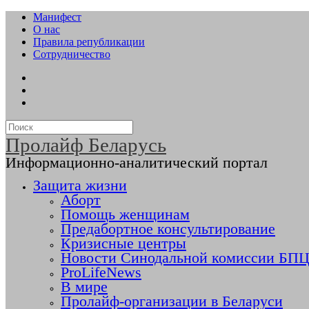
Манифест
О нас
Правила републикации
Сотрудничество
Пролайф Беларусь
Информационно-аналитический портал
Защита жизни
Аборт
Помощь женщинам
Предабортное консультирование
Кризисные центры
Новости Синодальной комиссии БПЦ 
ProLifeNews
В мире
Пролайф-организации в Беларуси