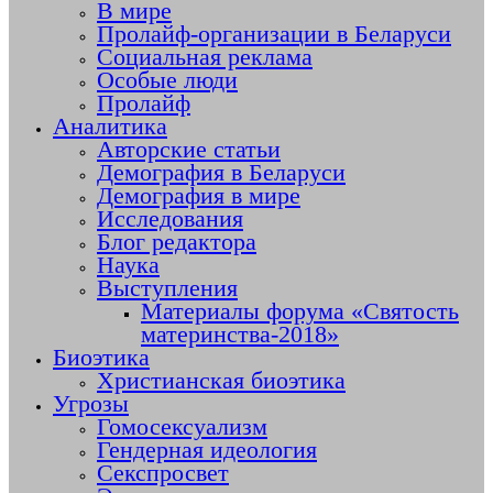
В мире
Пролайф-организации в Беларуси
Социальная реклама
Особые люди
Пролайф
Аналитика
Авторские статьи
Демография в Беларуси
Демография в мире
Исследования
Блог редактора
Наука
Выступления
Материалы форума «Святость
материнства-2018»
Биоэтика
Христианская биоэтика
Угрозы
Гомосексуализм
Гендерная идеология
Секспросвет