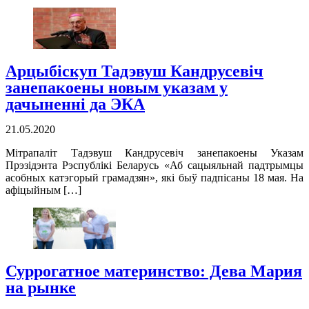
Арцыбіскуп Тадэвуш Кандрусевіч
занепакоены новым указам у
дачыненні да ЭКА
21.05.2020
Мітрапаліт Тадэвуш Кандрусевіч занепакоены Указам
Прэзідэнта Рэспублікі Беларусь «Аб сацыяльнай падтрымцы
асобных катэгорый грамадзян», які быў падпісаны 18 мая. На
афіцыйным […]
Суррогатное материнство: Дева Мария
на рынке