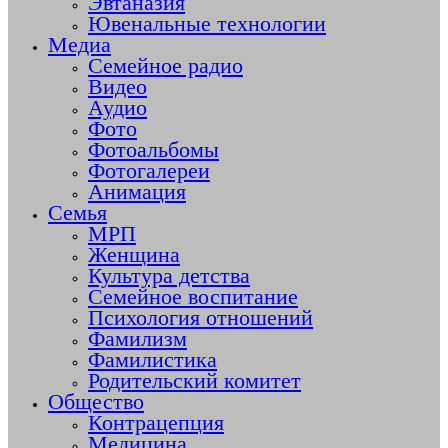
Эвтаназия
Ювенальные технологии
Медиа
Семейное радио
Видео
Аудио
Фото
Фотоальбомы
Фотогалереи
Анимация
Семья
МРП
Женщина
Культура детства
Семейное воспитание
Психология отношений
Фамилизм
Фамилистика
Родительский комитет
Общество
Контрацепция
Медицина