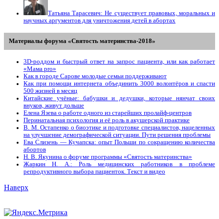
Татьяна Тарасевич: Не существует правовых, моральных и
научных аргументов для уничтожения детей в абортах
Материалы форума «Святость материнства-2018»
3D-роддом и быстрый ответ на запрос пациента, или как работает
«Мама prо»
Как в городе Сарове молодые семьи поддерживают
Как при помощи интернета объединить 3000 волонтёров и спасти
500 жизней в месяц
Китайские учёные: бабушки и дедушки, которые нянчат своих
внуков, живут дольше
Елена Язева о работе одного из старейших пролайф-центров
Перинатальная психология и её роль в акушерской практике
В. М. Остапенко о биоэтике и подготовке специалистов, нацеленных
на улучшение демографической ситуации. Пути решения проблемы
Ева Слизень — Кучапска: опыт Польши по сокращению количества
абортов
Н. В. Якунина о форуме программы «Святость материнства»
Жаркин Н. А.: Роль медицинских работников в проблеме
репродуктивного выбора пациенток. Tекст и видео
Наверх