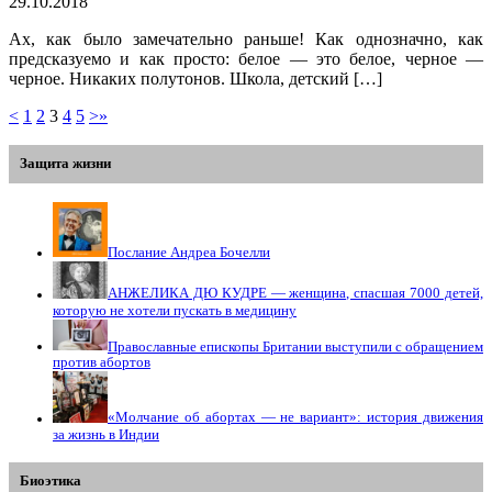
29.10.2018
Ах, как было замечательно раньше! Как однозначно, как
предсказуемо и как просто: белое — это белое, черное —
черное. Никаких полутонов. Школа, детский […]
<
1
2
3
4
5
>
»
Защита жизни
Послание Андреа Бочелли
АНЖЕЛИКА ДЮ КУДРЕ — женщина, спасшая 7000 детей,
которую не хотели пускать в медицину
Православные епископы Британии выступили с обращением
против абортов
«Молчание об абортах — не вариант»: история движения
за жизнь в Индии
Биоэтика