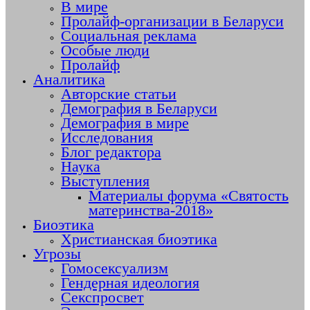
В мире
Пролайф-организации в Беларуси
Социальная реклама
Особые люди
Пролайф
Аналитика
Авторские статьи
Демография в Беларуси
Демография в мире
Исследования
Блог редактора
Наука
Выступления
Материалы форума «Святость
материнства-2018»
Биоэтика
Христианская биоэтика
Угрозы
Гомосексуализм
Гендерная идеология
Секспросвет