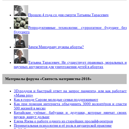
Прошло 4 года со дня смерти Татьяны Тарасевич
Репродуктивные технологии: суррогатное будущее без
будущего
Зачем Минздраву нужны аборты?
Татьяна Тарасевич: Не существует правовых, моральных и
научных аргументов для уничтожения детей в абортах
Материалы форума «Святость материнства-2018»
3D-роддом и быстрый ответ на запрос пациента, или как работает
«Мама prо»
Как в городе Сарове молодые семьи поддерживают
Как при помощи интернета объединить 3000 волонтёров и спасти
500 жизней в месяц
Китайские учёные: бабушки и дедушки, которые нянчат своих
внуков, живут дольше
Елена Язева о работе одного из старейших пролайф-центров
Перинатальная психология и её роль в акушерской практике