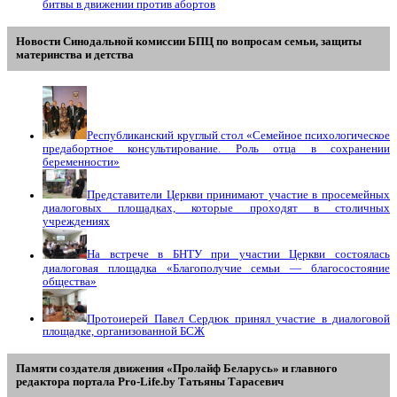
битвы в движении против абортов
Новости Синодальной комиссии БПЦ по вопросам семьи, защиты
материнства и детства
Республиканский круглый стол «Семейное психологическое
предабортное консультирование. Роль отца в сохранении
беременности»
Представители Церкви принимают участие в просемейных
диалоговых площадках, которые проходят в столичных
учреждениях
На встрече в БНТУ при участии Церкви состоялась
диалоговая площадка «Благополучие семьи — благосостояние
общества»
Протоиерей Павел Сердюк принял участие в диалоговой
площадке, организованной БСЖ
Памяти создателя движения «Пролайф Беларусь» и главного
редактора портала Pro-Life.by Tатьяны Tарасевич