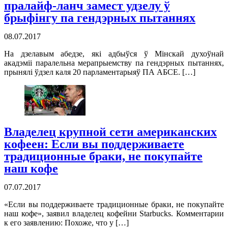
пралайф-ланч замест удзелу ў
брыфінгу па гендэрных пытаннях
08.07.2017
На дзелавым абедзе, які адбыўся ў Мінскай духоўнай
акадэміі паралельна мерапрыемству па гендэрных пытаннях,
прынялі ўдзел каля 20 парламентарыяў ПА АБСЕ. […]
Владелец крупной сети американских
кофеен: Если вы поддерживаете
традиционные браки, не покупайте
наш кофе
07.07.2017
«Если вы поддерживаете традиционные браки, не покупайте
наш кофе», заявил владелец кофейни Starbucks. Комментарии
к его заявлению: Похоже, что у […]