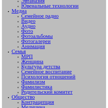
Эвтаназия
Ювенальные технологии
Медиа
Семейное радио
Видео
Аудио
Фото
Фотоальбомы
Фотогалереи
Анимация
Семья
МРП
Женщина
Культура детства
Семейное воспитание
Психология отношений
Фамилизм
Фамилистика
Родительский комитет
Общество
Контрацепция
Медицина