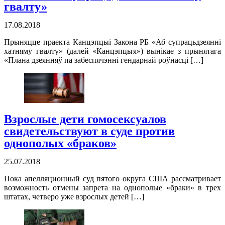
гвалту»
17.08.2018
Прыняцце праекта Канцэпцыі Закона РБ «Аб супрацьдзеянні
хатняму гвалту» (далей «Канцэпцыя») вынікае з прынятага
«Плана дзеянняў па забеспячэнні гендарнай роўнасці […]
Взрослые дети гомосексуалов
свидетельствуют в суде против
однополых «браков»
25.07.2018
Пока апелляционный суд пятого округа США рассматривает
возможность отмены запрета на однополые «браки» в трех
штатах, четверо уже взрослых детей […]