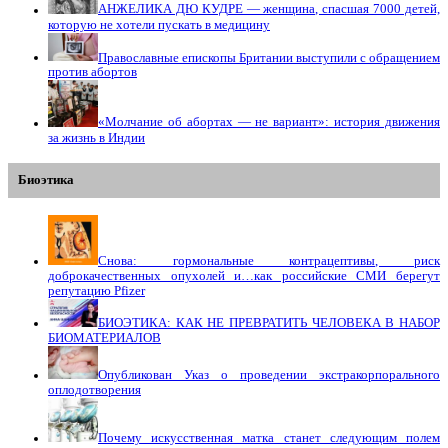
АНЖЕЛИКА ДЮ КУДРЕ — женщина, спасшая 7000 детей,
которую не хотели пускать в медицину
Православные епископы Британии выступили с обращением
против абортов
«Молчание об абортах — не вариант»: история движения
за жизнь в Индии
Биоэтика
Снова: гормональные контрацептивы, риск
доброкачественных опухолей и…как российские СМИ берегут
репутацию Pfizer
БИОЭТИКА: КАК НЕ ПРЕВРАТИТЬ ЧЕЛОВЕКА В НАБОР
БИОМАТЕРИАЛОВ
Опубликован Указ о проведении экстракорпорального
оплодотворения
Почему искусственная матка станет следующим полем