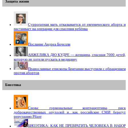
Защита жизни
Суррогатная мать отказывается от евгенического аборта и
настаивает на операции для спасения ребёнка
Послание Андреа Бочелли
АНЖЕЛИКА ДЮ КУДРЕ — женщина, спасшая 7000 детей,
которую не хотели пускать в медицину
Православные епископы Британии выступили с обращением
против абортов
Биоэтика
Снова: гормональные контрацептивы, риск
доброкачественных опухолей и…как российские СМИ берегут
репутацию Pfizer
БИОЭТИКА: КАК НЕ ПРЕВРАТИТЬ ЧЕЛОВЕКА В НАБОР