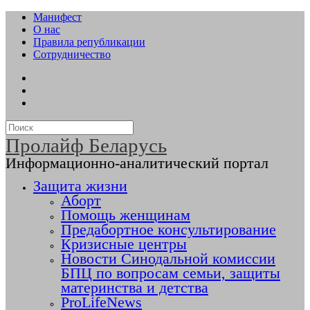
Манифест
О нас
Правила републикации
Сотрудничество
Пролайф Беларусь
Информационно-аналитический портал
Защита жизни
Аборт
Помощь женщинам
Предабортное консультирование
Кризисные центры
Новости Синодальной комиссии
БПЦ по вопросам семьи, защиты
материнства и детства
ProLifeNews