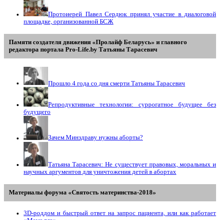
Протоиерей Павел Сердюк принял участие в диалоговой
площадке, организованной БСЖ
Памяти создателя движения «Пролайф Беларусь» и главного
редактора портала Pro-Life.by Tатьяны Tарасевич
Прошло 4 года со дня смерти Татьяны Тарасевич
Репродуктивные технологии: суррогатное будущее без
будущего
Зачем Минздраву нужны аборты?
Татьяна Тарасевич: Не существует правовых, моральных и
научных аргументов для уничтожения детей в абортах
Материалы форума «Святость материнства-2018»
3D-роддом и быстрый ответ на запрос пациента, или как работает