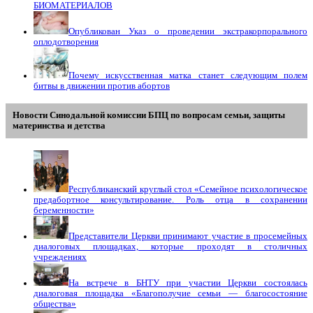
БИОМАТЕРИАЛОВ
Опубликован Указ о проведении экстракорпорального
оплодотворения
Почему искусственная матка станет следующим полем
битвы в движении против абортов
Новости Синодальной комиссии БПЦ по вопросам семьи, защиты
материнства и детства
Республиканский круглый стол «Семейное психологическое
предабортное консультирование. Роль отца в сохранении
беременности»
Представители Церкви принимают участие в просемейных
диалоговых площадках, которые проходят в столичных
учреждениях
На встрече в БНТУ при участии Церкви состоялась
диалоговая площадка «Благополучие семьи — благосостояние
общества»