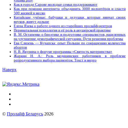
«Мама prо»
Как в городе Сарове молодые семьи поддерживают
Как при помощи интернета объединить 3000 волонтёров и спасти
500 жизней в месяц
Китайские учёные: бабушки и дедушки, которые нянчат своих
внуков, живут дольше
Елена Язева о работе одного из старейших пролайф-центров
Перинатальная психология и её роль в акушерской практике
В. М. Остапенко о биоэтике и подготовке специалистов, нацеленных
на улучшение демографической ситуации. Пути решения проблемы
Ева Слизень — Кучапска: опыт Польши по сокращению количества
абортов
Н. В. Якунина о форуме программы «Святость материнства»
Жаркин Н. А.: Роль медицинских работников в проблеме
репродуктивного выбора пациенток. Tекст и видео
Наверх
©
Пролайф Беларусь
2026