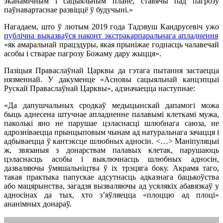
эканамічным і сацыяльным плане, ставячы пад пагрозу
паўнавартаснае развіццё ў будучыні.»
Нагадаем, што ў лютым 2019 года Тадэвуш Кандрусевіч ужо
публічна выказваўся наконт экстракарпаральнага апладнення
«як амаральнай працэдуры, якая прыніжае годнасць чалавечай
асобы і стварае пагрозу Божаму дару жыцця».
Пазіцыя Праваслаўнай Царквы да гэтага пытання застаецца
нязменнай. У дакуменце «Асновы сацыяльнай канцэпцыі
Рускай Праваслаўнай Царквы», адзначаецца наступнае:
«Да дапушчальных сродкаў медыцынскай дапамогі можа
быць аднесена штучнае апладненне палавымі клеткамі мужа,
паколькі яно не парушае цэласнасці шлюбнага саюза, не
адрозніваецца прынцыповым чынам ад натуральнага зачацця і
адбываецца ў кантэксце шлюбных адносін. <…> Маніпуляцыі
ж, звязаныя з донарствам палавых клетак, парушаюць
цэласнасць асобы і выключнасць шлюбных адносін,
дазваляючы ўмяшальніцтва ў іх трэцяга боку. Акрамя таго,
такая практыка папускае адсутнасць адказнага бацькоўства
або мацярынства, загадзя вызваляючы ад усялякіх абавязкаў у
адносінах да тых, хто з’яўляецца «плоццю ад плоці»
ананімных донараў.