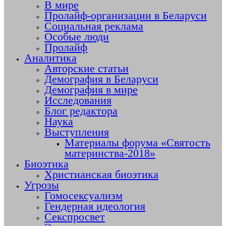
В мире
Пролайф-организации в Беларуси
Социальная реклама
Особые люди
Пролайф
Аналитика
Авторские статьи
Демография в Беларуси
Демография в мире
Исследования
Блог редактора
Наука
Выступления
Материалы форума «Святость
материнства-2018»
Биоэтика
Христианская биоэтика
Угрозы
Гомосексуализм
Гендерная идеология
Секспросвет