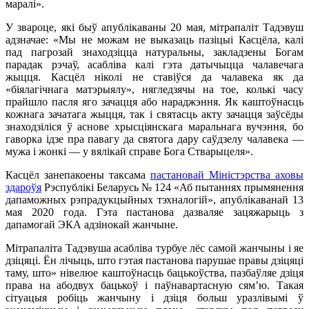
маралі».
У звароце, які быў апублікаваны 20 мая, мітрапаліт Тадэвуш
адзначае: «Мы не можам не выказаць пазіцыі Касцёла, калі
пад пагрозай знаходзіцца натуральны, закладзены Богам
парадак рэчаў, асабліва калі гэта датычыцца чалавечага
жыцця. Касцёл ніколі не ставіўся да чалавека як да
«біялагічнага матэрыялу», нягледзячы на тое, колькі часу
прайшло пасля яго зачацця або нараджэння. Як каштоўнасць
кожнага зачатага жыцця, так і святасць акту зачацця заўсёды
знаходзіліся ў аснове хрысціянскага маральнага вучэння, бо
гаворка ідзе пра павагу да святога дару саўдзелу чалавека —
мужа і жонкі — у вялікай справе Бога Стварыцеля».
Касцёл занепакоены таксама
пастановай Міністэрства аховы
здароўя
Рэспублікі Беларусь № 124 «Аб пытаннях прымянення
дапаможных рэпрадукцыйных тэхналогій», апублікаванай 13
мая 2020 года. Гэта пастанова дазваляе зацяжарыць з
дапамогай ЭКА адзінокай жанчыне.
Мітрапаліта Тадэвуша асабліва турбуе лёс самой жанчыны і яе
дзіцяці. Ён лічыць, што гэтая пастанова парушае правы дзіцяці
таму, што» нівелюе каштоўнасць бацькоўства, пазбаўляе дзіця
права на абодвух бацькоў і паўнавартасную сям’ю. Такая
сітуацыя робіць жанчыну і дзіця больш уразлівымі ў