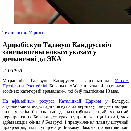
Технологии
/
Угрозы
Арцыбіскуп Тадэвуш Кандрусевіч
занепакоены новым указам у
дачыненні да ЭКА
21.05.2020
Мітрапаліт Тадэвуш Кандрусевіч занепакоены
Указам
Прэзідэнта Рэспублікі
Беларусь «Аб сацыяльнай падтрымцы
асобных катэгорый грамадзян», які быў падпісаны 18 мая.
На афіцыйным рэсурсе Каталіцкай Царквы
ў Беларусі
апублікаваны зварот арцыбіскупа да вернікаў і людзей добрай
волі, у якім ён заклікае да малітоўных акцый «з мэтай
перапрашэння Бога за ўсе грахі супраць жыцця і сям’і, якія
адбываюцца сёння ў Беларусі, і прадухілення планаў штучнай
пракрэацыі, якія супярэчаць Божаму Закону і хрысціянскай