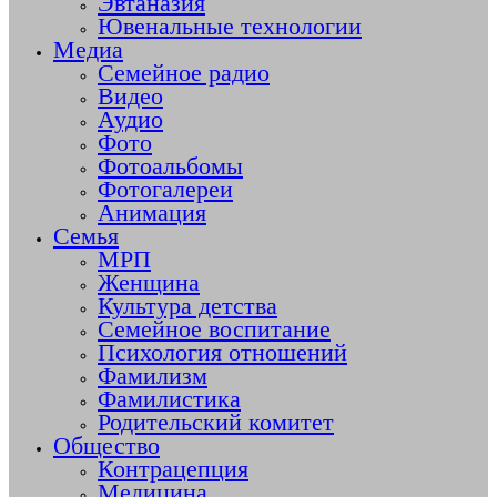
Эвтаназия
Ювенальные технологии
Медиа
Семейное радио
Видео
Аудио
Фото
Фотоальбомы
Фотогалереи
Анимация
Семья
МРП
Женщина
Культура детства
Семейное воспитание
Психология отношений
Фамилизм
Фамилистика
Родительский комитет
Общество
Контрацепция
Медицина