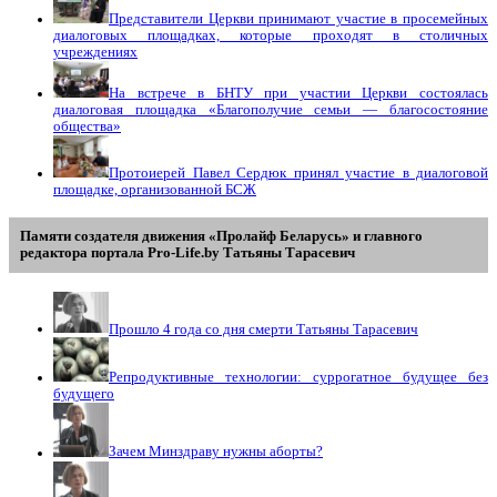
Представители Церкви принимают участие в просемейных
диалоговых площадках, которые проходят в столичных
учреждениях
На встрече в БНТУ при участии Церкви состоялась
диалоговая площадка «Благополучие семьи — благосостояние
общества»
Протоиерей Павел Сердюк принял участие в диалоговой
площадке, организованной БСЖ
Памяти создателя движения «Пролайф Беларусь» и главного
редактора портала Pro-Life.by Tатьяны Tарасевич
Прошло 4 года со дня смерти Татьяны Тарасевич
Репродуктивные технологии: суррогатное будущее без
будущего
Зачем Минздраву нужны аборты?