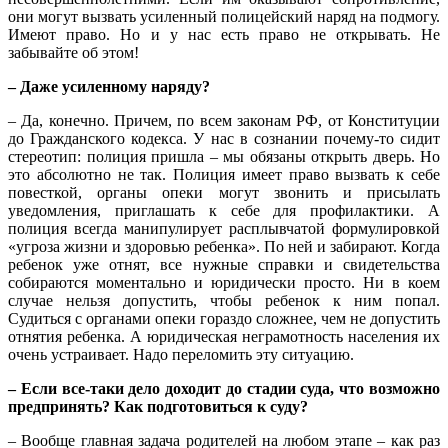
они могут вызвать усиленный полицейский наряд на подмогу.
Имеют право. Но и у нас есть право не открывать. Не
забывайте об этом!
– Даже усиленному наряду?
– Да, конечно. Причем, по всем законам РФ, от Конституции
до Гражданского кодекса. У нас в сознании почему-то сидит
стереотип: полиция пришла – мы обязаны открыть дверь. Но
это абсолютно не так. Полиция имеет право вызвать к себе
повесткой, органы опеки могут звонить и присылать
уведомления, приглашать к себе для профилактики. А
полиция всегда манипулирует расплывчатой формулировкой
«угроза жизни и здоровью ребенка». По ней и забирают. Когда
ребенок уже отнят, все нужные справки и свидетельства
собираются моментально и юридически просто. Ни в коем
случае нельзя допустить, чтобы ребенок к ним попал.
Судиться с органами опеки гораздо сложнее, чем не допустить
отнятия ребенка. А юридическая неграмотность населения их
очень устраивает. Надо переломить эту ситуацию.
– Если все-таки дело доходит до стадии суда, что возможно
предпринять? Как подготовиться к суду?
– Вообще главная задача родителей на любом этапе – как раз