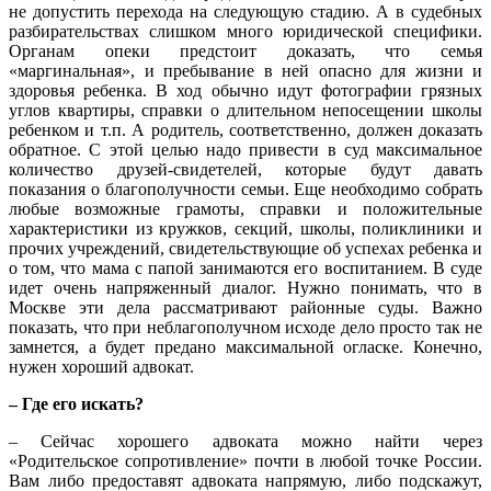
не допустить перехода на следующую стадию. А в судебных
разбирательствах слишком много юридической специфики.
Органам опеки предстоит доказать, что семья
«маргинальная», и пребывание в ней опасно для жизни и
здоровья ребенка. В ход обычно идут фотографии грязных
углов квартиры, справки о длительном непосещении школы
ребенком и т.п. А родитель, соответственно, должен доказать
обратное. С этой целью надо привести в суд максимальное
количество друзей-свидетелей, которые будут давать
показания о благополучности семьи. Еще необходимо собрать
любые возможные грамоты, справки и положительные
характеристики из кружков, секций, школы, поликлиники и
прочих учреждений, свидетельствующие об успехах ребенка и
о том, что мама с папой занимаются его воспитанием. В суде
идет очень напряженный диалог. Нужно понимать, что в
Москве эти дела рассматривают районные суды. Важно
показать, что при неблагополучном исходе дело просто так не
замнется, а будет предано максимальной огласке. Конечно,
нужен хороший адвокат.
– Где его искать?
– Сейчас хорошего адвоката можно найти через
«Родительское сопротивление» почти в любой точке России.
Вам либо предоставят адвоката напрямую, либо подскажут,