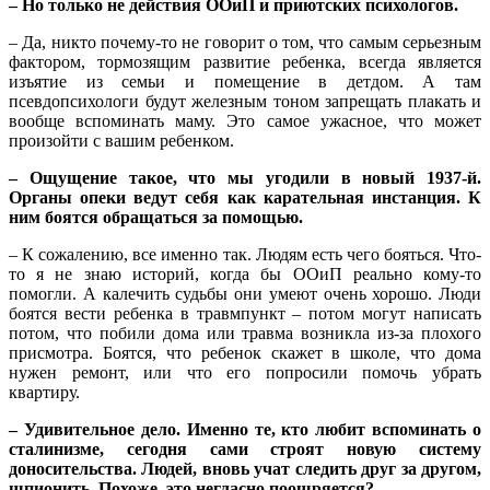
– Но только не действия ООиП и приютских психологов.
– Да, никто почему-то не говорит о том, что самым серьезным
фактором, тормозящим развитие ребенка, всегда является
изъятие из семьи и помещение в детдом. А там
псевдопсихологи будут железным тоном запрещать плакать и
вообще вспоминать маму. Это самое ужасное, что может
произойти с вашим ребенком.
– Ощущение такое, что мы угодили в новый 1937-й.
Органы опеки ведут себя как карательная инстанция. К
ним боятся обращаться за помощью.
– К сожалению, все именно так. Людям есть чего бояться. Что-
то я не знаю историй, когда бы ООиП реально кому-то
помогли. А калечить судьбы они умеют очень хорошо. Люди
боятся вести ребенка в травмпункт – потом могут написать
потом, что побили дома или травма возникла из-за плохого
присмотра. Боятся, что ребенок скажет в школе, что дома
нужен ремонт, или что его попросили помочь убрать
квартиру.
– Удивительное дело. Именно те, кто любит вспоминать о
сталинизме, сегодня сами строят новую систему
доносительства.
Людей, вновь учат следить друг за другом,
шпионить. Похоже, это негласно поощряется?