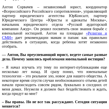
Антон Сорвачев – независимый юрист, координатор
«Всероссийского Российского сопротивления», управляющий
партнер юридического агентства ЮрКонсалт, партнер
Юридического Центра «Юристы и адвокаты Москвы»,
начальник юридического отдела «Русской аудиторской
компании Ажур». Он решил посвятить свои знания борьбе с
ювенальной юстицией. Антон на площадке
«Религии и
СМИ»
дает рекомендации мамам и папам: как правильно
действовать в ситуациях, когда ребенка хотят незаконно
отобрать.
— Антон, Вы преуспевающий юрист, ведете самые разные
дела. Почему занялись проблемами ювенальной юстиции?
– Я начал изучать эту тему по интернет-публикациям еще
несколько лет назад. И сразу понял, что ювенальные
технологии – это реальное зло, новое для нашего общества. А
некоторое время спустя случаи необоснованного отъема детей
начали происходить совсем рядом, буквально в соседних от
меня домах. Неужели я должен был бездействовать и ждать,
когда придут ко мне?
– Вы правы. Но не все так рассуждают. Сегодня ситуация
меняется?