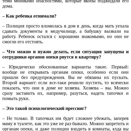
теми мнимыми опасностями, которые якобы поджидали его
дома.
– Как ребенка отнимали?
– Полиция просто вломилась в дом в день, когда мать уехала
сдавать документы в медучилище, а бабушку вызвали на
работу. Ребенок остался с хорошими знакомыми, но они не
смогли его отстоять.
– Что можно и нужно делать, если ситуация запущена и
сотрудники органов опеки рвутся в квартиру?
– Юридически обоснованные варианты такие. Первый:
вообще не открывать органам опеки, особенно если они
пришли без предупреждения. Вы не обязаны их пускать.
Второй вариант: если все-таки решили пустить, то всячески
показать, что они в доме не хозяева. Хозяева – вы. Можно
сразу заставить их, например, разуться, надеть тапочки и
помыть руки.
– Это такой психологический прессинг?
– Не только. В тапочках им будет сложнее убежать, заперев
маму в туалете, как это уже не раз бывало. Можно запретить и
органам опеки, и даже полиции входить в комнаты, куда вы