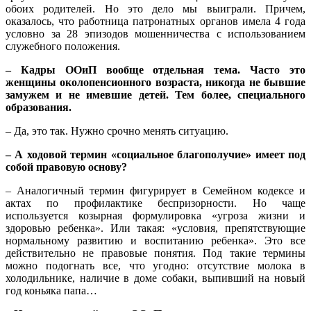
обоих родителей. Но это дело мы выиграли. Причем,
оказалось, что работница патронатных органов имела 4 года
условно за 28 эпизодов мошенничества с использованием
служебного положения.
– Кадры ООиП вообще отдельная тема. Часто это
женщины околопенсионного возраста, никогда не бывшие
замужем и не имевшие детей. Тем более, специального
образования.
– Да, это так. Нужно срочно менять ситуацию.
– А ходовой термин «социальное благополучие» имеет под
собой правовую основу?
– Аналогичный термин фигурирует в Семейном кодексе и
актах по профилактике беспризорности. Но чаще
используется козырная формулировка «угроза жизни и
здоровью ребенка». Или такая: «условия, препятствующие
нормальному развитию и воспитанию ребенка». Это все
действительно не правовые понятия. Под такие термины
можно подогнать все, что угодно: отсутствие молока в
холодильнике, наличие в доме собаки, выпивший на новый
год коньяка папа…