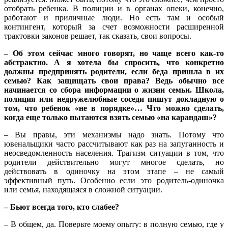
отобрать ребенка. В полиции и в органах опеки, конечно,
работают и приличные люди. Но есть там и особый
контингент, который за счет возможности расширенной
трактовки законов решает, так сказать, свои вопросы.
– Об этом сейчас много говорят, но чаще всего как-то
абстрактно. А я хотела бы спросить, что конкретно
должны предпринять родители, если беда пришла в их
семью? Как защищать свои права? Ведь обычно все
начинается со сбора информации о жизни семьи. Школа,
полиция или недружелюбные соседи пишут докладную о
том, что ребенок «не в порядке»… Что можно сделать,
когда еще только пытаются взять семью «на карандаш»?
– Вы правы, эти механизмы надо знать. Потому что
ювенальщики часто рассчитывают как раз на запуганность и
неосведомленность населения. Трагизм ситуации в том, что
родители действительно могут многое сделать, но
действовать в одиночку на этом этапе – не самый
эффективный путь. Особенно если это родитель-одиночка
или семья, находящаяся в сложной ситуации.
– Бьют всегда того, кто слабее?
– В общем, да. Поверьте моему опыту: в полную семью, где у