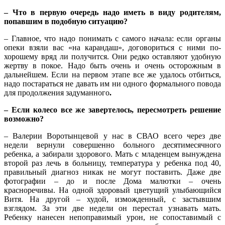
– Что в первую очередь надо иметь в виду родителям,
попавшим в подобную ситуацию?
– Главное, что надо понимать с самого начала: если органы
опеки взяли вас «на карандаш», договориться с ними по-
хорошему вряд ли получится. Они редко оставляют удобную
жертву в покое. Надо быть очень и очень осторожным в
дальнейшем. Если на первом этапе все же удалось отбиться,
надо постараться не давать им ни одного формального повода
для продолжения задуманного
.
– Если колесо все же завертелось, пересмотреть решение
возможно?
– Валерии Воротынцевой у нас в СВАО всего через две
недели вернули совершенно больного десятимесячного
ребенка, а забирали здорового. Мать с младенцем вынуждена
второй раз лечь в больницу, температура у ребенка под 40,
правильный диагноз никак не могут поставить. Даже две
фотографии – до и после Дома малютки – очень
красноречивы. На одной здоровый цветущий улыбающийся
Витя. На другой – худой, изможденный, с застывшим
взглядом. За эти две недели он перестал узнавать мать.
Ребенку нанесен непоправимый урон, не сопоставимый с