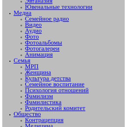
Эвтаназия
Ювенальные технологии
Медиа
Семейное радио
Видео
Аудио
Фото
Фотоальбомы
Фотогалереи
Анимация
Семья
МРП
Женщина
Культура детства
Семейное воспитание
Психология отношений
Фамилизм
Фамилистика
Родительский комитет
Общество
Контрацепция
Медицина