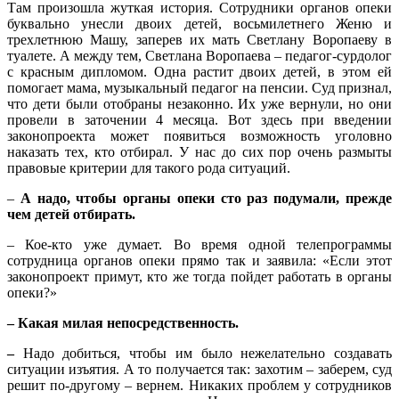
Там произошла жуткая история. Сотрудники органов опеки
буквально унесли двоих детей, восьмилетнего Женю и
трехлетнюю Машу, заперев их мать Светлану Воропаеву в
туалете. А между тем, Светлана Воропаева – педагог-сурдолог
с красным дипломом. Одна растит двоих детей, в этом ей
помогает мама, музыкальный педагог на пенсии. Суд признал,
что дети были отобраны незаконно. Их уже вернули, но они
провели в заточении 4 месяца. Вот здесь при введении
законопроекта может появиться возможность уголовно
наказать тех, кто отбирал. У нас до сих пор очень размыты
правовые критерии для такого рода ситуаций.
–
А надо, чтобы органы опеки сто раз подумали, прежде
чем детей отбирать.
– Кое-кто уже думает. Во время одной телепрограммы
сотрудница органов опеки прямо так и заявила: «Если этот
законопроект примут, кто же тогда пойдет работать в органы
опеки?»
– Какая милая непосредственность.
–
Надо добиться, чтобы им было нежелательно создавать
ситуации изъятия. А то получается так: захотим – заберем, суд
решит по-другому – вернем. Никаких проблем у сотрудников