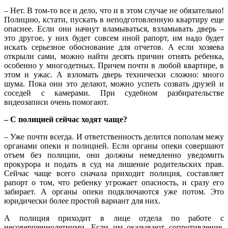
– Нет. В том-то все и дело, что и в этом случае не обязательно!
Полицию, кстати, пускать в неподготовленную квартиру еще
опаснее. Если они начнут вламываться, взламывать дверь –
это другое, у них будет совсем иной рапорт, им надо будет
искать серьезное обоснование для отчетов. А если хозяева
открыли сами, можно найти десять причин отнять ребенка,
особенно у многодетных. Причем почти в любой квартире, в
этом и ужас. А взломать дверь технически сложно: много
шума. Пока они это делают, можно успеть созвать друзей и
соседей с камерами. При судебном разбирательстве
видеозаписи очень помогают.
– С полицией сейчас ходят чаще?
– Уже почти всегда. И ответственность делится пополам межу
органами опеки и полицией. Если органы опеки совершают
отъем без полиции, они должны немедленно уведомить
прокурора и подать в суд на лишение родительских прав.
Сейчас чаще всего сначала приходит полиция, составляет
рапорт о том, что ребенку угрожает опасность, и сразу его
забирает. А органы опеки подключаются уже потом. Это
юридически более простой вариант для них.
А полиция приходит в лице
отдела по работе с
несовершеннолетними. Если им оказывают сопротивление,