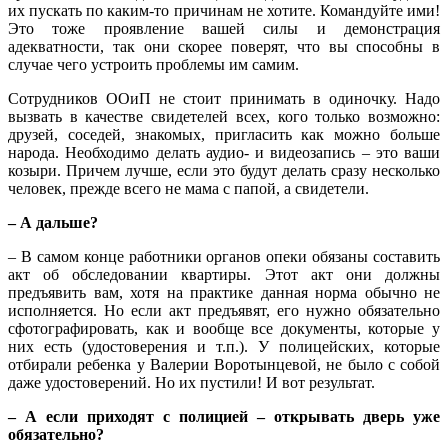
их пускать по каким-то причинам не хотите. Командуйте ими!
Это тоже проявление вашей силы и демонстрация
адекватности, так они скорее поверят, что вы способны в
случае чего устроить проблемы им самим.
Сотрудников ООиП не стоит принимать в одиночку. Надо
вызвать в качестве свидетелей всех, кого только возможно:
друзей, соседей, знакомых, пригласить как можно больше
народа. Необходимо делать аудио- и видеозапись – это ваши
козыри. Причем лучше, если это будут делать сразу несколько
человек, прежде всего не мама с папой, а свидетели.
– А дальше?
– В самом конце работники органов опеки обязаны составить
акт об обследовании квартиры. Этот акт они должны
предъявить вам, хотя на практике данная норма обычно не
исполняется. Но если акт предъявят, его нужно обязательно
сфотографировать, как и вообще все документы, которые у
них есть (удостоверения и т.п.). У полицейских, которые
отбирали ребенка у Валерии Воротынцевой, не было с собой
даже удостоверений. Но их пустили! И вот результат.
– А если приходят с полицией – открывать дверь уже
обязательно?