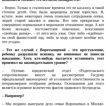
– Верно. Только в сталинские времена это не касалось в такой
степени детей. Они были защищены лучше взрослых. Я,
кстати, знаю некоторых очень пожилых сотрудников опеки,
людей старой закалки и школы. Вот они прекрасные и
совершенно нормальные в моральном отношении люди. А вот
более молодое, постсоветское поколение, вскусившее
«свободы рынка», – от него весь ужас. Они либо «идейные»
на свой фашистский лад, либо за мзду сделают вообще все,
что угодно.
– Тот же случай с Воротынцевой – это преступление,
ребенку разрушили психику, но виновные не понесли
наказания. Хоть кто-нибудь пытается остановить этот
произвол на законодательном уровне?
– Осенью юридический отдел «Родительского
сопротивления» внесет на рассмотрение Госдуму
официальный законопроект об уголовной ответственности за
неправомерное отобрание ребенка. Основанием для этого
является огромное количество фактов правового беспредела.
– Например?
– Мы недавно выиграли дело семьи Воропаевых в Москве.