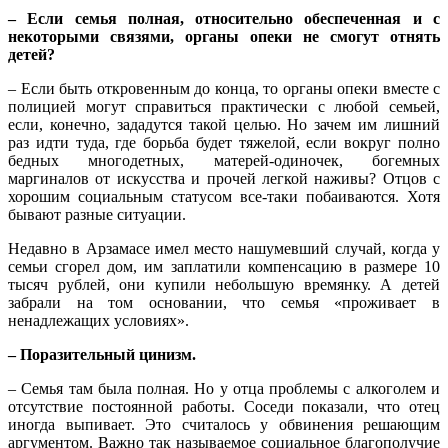
– Если семья полная, относительно обеспеченная и с
некоторыми связями, органы опеки не смогут отнять
детей?
– Если быть откровенным до конца, то органы опеки вместе с
полицией могут справиться практически с любой семьей,
если, конечно, зададутся такой целью. Но зачем им лишний
раз идти туда, где борьба будет тяжелой, если вокруг полно
бедных многодетных, матерей-одиночек, богемных
маргиналов от искусства и прочей легкой наживы? Отцов с
хорошим социальным статусом все-таки побаиваются. Хотя
бывают разные ситуации.
Недавно в Арзамасе имел место нашумевший случай, когда у
семьи сгорел дом, им заплатили компенсацию в размере 10
тысяч рублей, они купили небольшую времянку. А детей
забрали на том основании, что семья «проживает в
ненадлежащих условиях».
– Поразительный цинизм.
– Семья там была полная. Но у отца проблемы с алкоголем и
отсутствие постоянной работы. Соседи показали, что отец
иногда выпивает. Это считалось у обвинения решающим
аргументом. Важно так называемое социальное благополучие