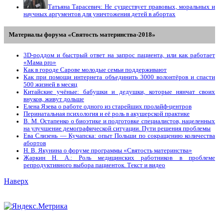
Татьяна Тарасевич: Не существует правовых, моральных и
научных аргументов для уничтожения детей в абортах
Материалы форума «Святость материнства-2018»
3D-роддом и быстрый ответ на запрос пациента, или как работает
«Мама prо»
Как в городе Сарове молодые семьи поддерживают
Как при помощи интернета объединить 3000 волонтёров и спасти
500 жизней в месяц
Китайские учёные: бабушки и дедушки, которые нянчат своих
внуков, живут дольше
Елена Язева о работе одного из старейших пролайф-центров
Перинатальная психология и её роль в акушерской практике
В. М. Остапенко о биоэтике и подготовке специалистов, нацеленных
на улучшение демографической ситуации. Пути решения проблемы
Ева Слизень — Кучапска: опыт Польши по сокращению количества
абортов
Н. В. Якунина о форуме программы «Святость материнства»
Жаркин Н. А.: Роль медицинских работников в проблеме
репродуктивного выбора пациенток. Tекст и видео
Наверх