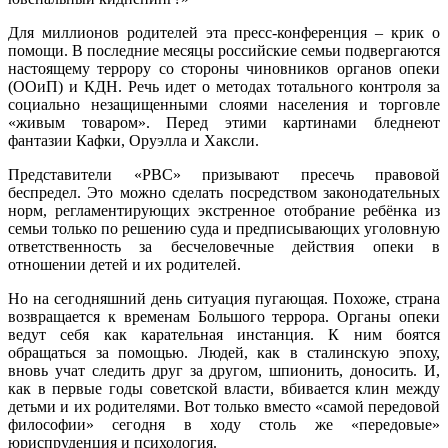
Для миллионов родителей эта пресс-конференция – крик о
помощи. В последние месяцы российские семьи подвергаются
настоящему террору со стороны чиновников органов опеки
(ООиП) и КДН. Речь идет о методах тотального контроля за
социально незащищенными слоями населения и торговле
«живым товаром». Перед этими картинами бледнеют
фантазии Кафки, Оруэлла и Хаксли.
Представители «РВС» призывают пресечь правовой
беспредел. Это можно сделать посредством законодательных
норм, регламентирующих экстренное отобрание ребёнка из
семьи только по решению суда и предписывающих уголовную
ответственность за бесчеловечные действия опеки в
отношении детей и их родителей.
Но на сегодняшний день ситуация пугающая.
Похоже, страна
возвращается к временам Большого террора. Органы опеки
ведут себя как карательная инстанция. К ним боятся
обращаться за помощью. Людей, как в сталинскую эпоху,
вновь учат следить друг за другом, шпионить, доносить. И,
как в первые годы советской власти, вбивается клин между
детьми и их родителями. Вот только вместо «самой передовой
философии» сегодня в ходу столь же «передовые»
юриспруденция и психология.