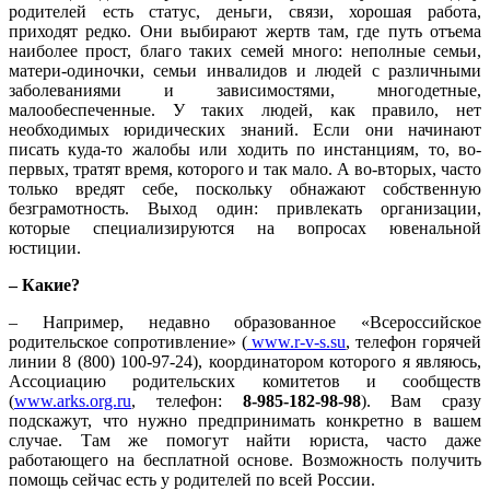
родителей есть статус, деньги, связи, хорошая работа,
приходят редко. Они выбирают жертв там, где путь отъема
наиболее прост, благо таких семей много: неполные семьи,
матери-одиночки, семьи инвалидов и людей с различными
заболеваниями и зависимостями, многодетные,
малообеспеченные. У таких людей, как правило, нет
необходимых юридических знаний. Если они начинают
писать куда-то жалобы или ходить по инстанциям, то, во-
первых, тратят время, которого и так мало. А во-вторых, часто
только вредят себе, поскольку обнажают собственную
безграмотность. Выход один: привлекать организации,
которые специализируются на вопросах ювенальной
юстиции.
– Какие?
– Например, недавно образованное «Всероссийское
родительское сопротивление» (
www.r-v-s.su
, телефон горячей
линии 8 (800) 100-97-24), координатором которого я являюсь,
Ассоциацию родительских комитетов и сообществ
(
www.arks.org.ru
, телефон:
8-985-182-98-98
). Вам сразу
подскажут, что нужно предпринимать конкретно в вашем
случае. Там же помогут найти юриста, часто даже
работающего на бесплатной основе. Возможность получить
помощь сейчас есть у родителей по всей России.