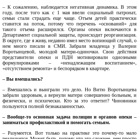
– К сожалению, наблюдается негативная динамика. В этом
году, после того как с 1 мая ввели социальный патронат,
семьи стали страдать еще чаще. Отъем детей практически
ставится на поток, потому что перечень «оснований» для
такого отъема расширился. Органы опеки включаются в
Департамент социальной защиты, происходит реорганизация.
В округе, где я живу, недавно имел место вопиющий случай, о
нем много писали в СМИ. Забрали младенца у Валерии
Воротынцевой, молодой матери-одиночки. Свои действия
представители опеки и ПДН мотивировали одиозными
формулировками – «ненадлежащим воспитанием»,
«отсутствием ремонта» и беспорядком в квартире.
– Вы вмешались?
– Вмешались и выиграли это дело. Но Витю Воротынцева
забрали здоровым, а вернули матери совершенно больным, и
физически, и психически. Кто за это ответит? Чиновники
пользуются полной безнаказанностью.
– Вообще-то основная задача полиции и органов опеки –
заниматься профилактикой и помогать семьям.
– Разумеется. Вот только на практике это почему-то мало
реализуется. Может быть, потому что это сложнее, чем просто