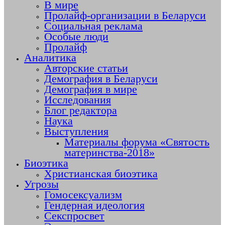
В мире
Пролайф-организации в Беларуси
Социальная реклама
Особые люди
Пролайф
Аналитика
Авторские статьи
Демография в Беларуси
Демография в мире
Исследования
Блог редактора
Наука
Выступления
Материалы форума «Святость
материнства-2018»
Биоэтика
Христианская биоэтика
Угрозы
Гомосексуализм
Гендерная идеология
Секспросвет