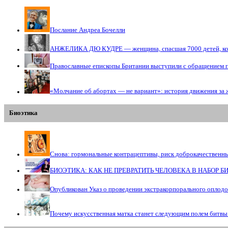
Послание Андреа Бочелли
АНЖЕЛИКА ДЮ КУДРЕ — женщина, спасшая 7000 детей, кото
Православные епископы Британии выступили с обращением 
«Молчание об абортах — не вариант»: история движения за 
Биоэтика
Снова: гормональные контрацептивы, риск доброкачественн
БИОЭТИКА: КАК НЕ ПРЕВРАТИТЬ ЧЕЛОВЕКА В НАБОР 
Опубликован Указ о проведении экстракорпорального оплод
Почему искусственная матка станет следующим полем битвы