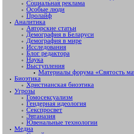
Социальная реклама
Особые люди
Пролайф
Аналитика
Авторские статьи
Демография в Беларуси
Демография в мире
Исследования
Блог редактора
Наука
Выступления
Материалы форума «Святость ма
Биоэтика
Христианская биоэтика
Угрозы
Гомосексуализм
Гендерная идеология
Секспросвет
Эвтаназия
Ювенальные технологии
Медиа