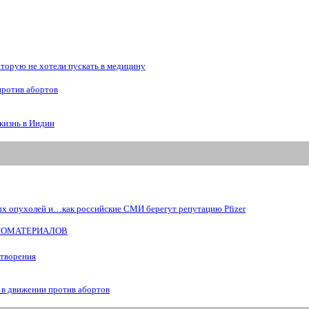
рую не хотели пускать в медицину
против абортов
жизнь в Индии
ых опухолей и…как российские СМИ берегут репутацию Pfizer
БИОМАТЕРИАЛОВ
отворения
 в движении против абортов