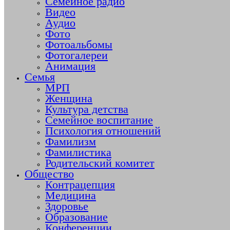
Семейное радио
Видео
Аудио
Фото
Фотоальбомы
Фотогалереи
Анимация
Семья
МРП
Женщина
Культура детства
Семейное воспитание
Психология отношений
Фамилизм
Фамилистика
Родительский комитет
Общество
Контрацепция
Медицина
Здоровье
Образование
Конференции