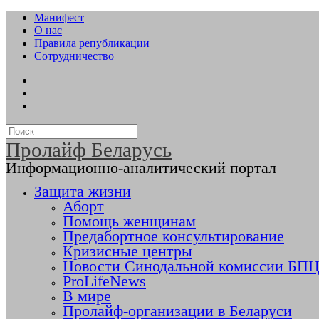
Манифест
О нас
Правила републикации
Сотрудничество
Пролайф Беларусь
Информационно-аналитический портал
Защита жизни
Аборт
Помощь женщинам
Предабортное консультирование
Кризисные центры
Новости Синодальной комиссии БПЦ 
ProLifeNews
В мире
Пролайф-организации в Беларуси