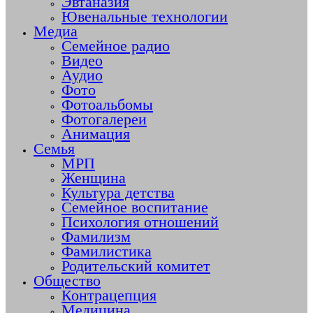
Эвтаназия
Ювенальные технологии
Медиа
Семейное радио
Видео
Аудио
Фото
Фотоальбомы
Фотогалереи
Анимация
Семья
МРП
Женщина
Культура детства
Семейное воспитание
Психология отношений
Фамилизм
Фамилистика
Родительский комитет
Общество
Контрацепция
Медицина