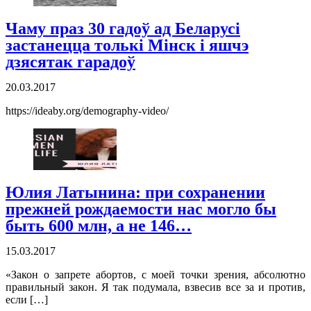
Чаму праз 30 гадоў ад Беларусі
застанецца толькі Мінск і яшчэ
дзясятак гарадоў
20.03.2017
https://ideaby.org/demography-video/
Юлия Латынина: при сохранении
прежней рождаемости нас могло бы
быть 600 млн, а не 146…
15.03.2017
«Закон о запрете абортов, с моей точки зрения, абсолютно
правильный закон. Я так подумала, взвесив все за и против,
если […]