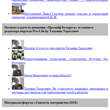
общества»
Протоиерей Павел Сердюк принял участие в диалоговой
площадке, организованной БСЖ
Памяти создателя движения «Пролайф Беларусь» и главного
редактора портала Pro-Life.by Tатьяны Tарасевич
Прошло 4 года со дня смерти Татьяны Тарасевич
Репродуктивные технологии: суррогатное будущее без
будущего
Зачем Минздраву нужны аборты?
Татьяна Тарасевич: Не существует правовых, моральных и
научных аргументов для уничтожения детей в абортах
Материалы форума «Святость материнства-2018»