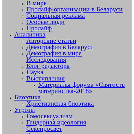
В мире
Пролайф-организации в Беларуси
Социальная реклама
Особые люди
Пролайф
Аналитика
Авторские статьи
Демография в Беларуси
Демография в мире
Исследования
Блог редактора
Наука
Выступления
Материалы форума «Святость
материнства-2018»
Биоэтика
Христианская биоэтика
Угрозы
Гомосексуализм
Гендерная идеология
Секспросвет