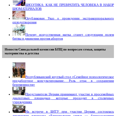
БИОЭТИКА: КАК НЕ ПРЕВРАТИТЬ ЧЕЛОВЕКА В НАБОР
БИОМАТЕРИАЛОВ
Опубликован Указ о проведении экстракорпорального
оплодотворения
Почему искусственная матка станет следующим полем
битвы в движении против абортов
Новости Синодальной комиссии БПЦ по вопросам семьи, защиты
материнства и детства
Республиканский круглый стол «Семейное психологическое
предабортное консультирование. Роль отца в сохранении
беременности»
Представители Церкви принимают участие в просемейных
диалоговых площадках, которые проходят в столичных
учреждениях
На встрече в БНТУ при участии Церкви состоялась
диалоговая площадка «Благополучие семьи — благосостояние