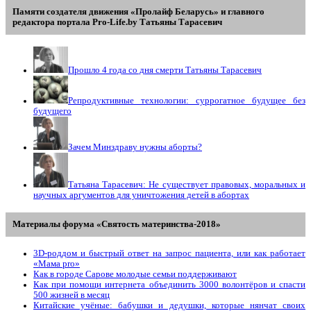
Памяти создателя движения «Пролайф Беларусь» и главного
редактора портала Pro-Life.by Tатьяны Tарасевич
Прошло 4 года со дня смерти Татьяны Тарасевич
Репродуктивные технологии: суррогатное будущее без
будущего
Зачем Минздраву нужны аборты?
Татьяна Тарасевич: Не существует правовых, моральных и
научных аргументов для уничтожения детей в абортах
Материалы форума «Святость материнства-2018»
3D-роддом и быстрый ответ на запрос пациента, или как работает
«Мама prо»
Как в городе Сарове молодые семьи поддерживают
Как при помощи интернета объединить 3000 волонтёров и спасти
500 жизней в месяц
Китайские учёные: бабушки и дедушки, которые нянчат своих