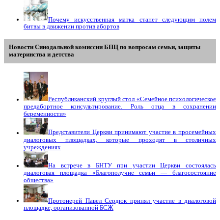
Почему искусственная матка станет следующим полем
битвы в движении против абортов
Новости Синодальной комиссии БПЦ по вопросам семьи, защиты
материнства и детства
Республиканский круглый стол «Семейное психологическое
предабортное консультирование. Роль отца в сохранении
беременности»
Представители Церкви принимают участие в просемейных
диалоговых площадках, которые проходят в столичных
учреждениях
На встрече в БНТУ при участии Церкви состоялась
диалоговая площадка «Благополучие семьи — благосостояние
общества»
Протоиерей Павел Сердюк принял участие в диалоговой
площадке, организованной БСЖ