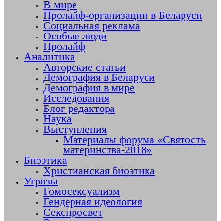
В мире
Пролайф-организации в Беларуси
Социальная реклама
Особые люди
Пролайф
Аналитика
Авторские статьи
Демография в Беларуси
Демография в мире
Исследования
Блог редактора
Наука
Выступления
Материалы форума «Святость
материнства-2018»
Биоэтика
Христианская биоэтика
Угрозы
Гомосексуализм
Гендерная идеология
Секспросвет