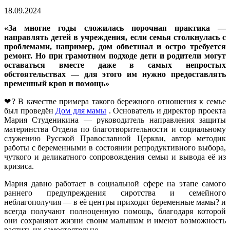
18.09.2024
«За многие годы сложилась порочная практика —
направлять детей в учреждения, если семья столкнулась с
проблемами, например, дом обветшал и остро требуется
ремонт. Но при грамотном подходе дети и родители могут
оставаться вместе даже в самых непростых
обстоятельствах — для этого им нужно предоставлять
временный кров и помощь»
❤‍? В качестве примера такого бережного отношения к семье
был проведён
Дом для мамы
. Основатель и директор проекта
Мария Студеникина — руководитель направления защиты
материнства Отдела по благотворительности и социальному
служению Русской Православной Церкви, автор методик
работы с беременными в состоянии репродуктивного выбора,
чуткого и деликатного сопровождения семьи и вывода её из
кризиса.
Мария давно работает в социальной сфере на этапе самого
раннего предупреждения сиротства и семейного
неблагополучия — в её центры приходят беременные мамы? и
всегда получают полноценную помощь, благодаря которой
они сохраняют жизни своим малышам и имеют возможность
растить их самостоятельно.