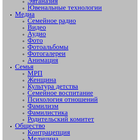
Эвтаназия
Ювенальные технологии
Медиа
Семейное радио
Видео
Аудио
Фото
Фотоальбомы
Фотогалереи
Анимация
Семья
МРП
Женщина
Культура детства
Семейное воспитание
Психология отношений
Фамилизм
Фамилистика
Родительский комитет
Общество
Контрацепция
Медицина