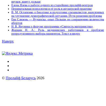
внуков, живут дольше
Елена Язева о работе одного из старейших пролайф-центров
Перинатальная психология и её роль в акушерской практике
В. М. Остапенко о биоэтике и подготовке специалистов, нацеленных
на улучшение демографической ситуации. Пути решения проблемы
Ева Слизень — Кучапска: опыт Польши по сокращению количества
абортов
Н. В. Якунина о форуме программы «Святость материнства»
Жаркин Н. А.: Роль медицинских работников в проблеме
репродуктивного выбора пациенток. Tекст и видео
Наверх
©
Пролайф Беларусь
2026