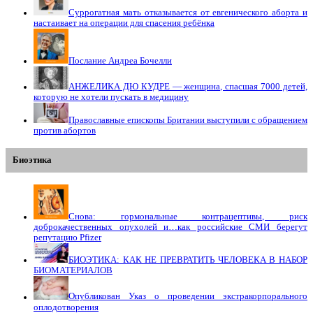
Суррогатная мать отказывается от евгенического аборта и
настаивает на операции для спасения ребёнка
Послание Андреа Бочелли
АНЖЕЛИКА ДЮ КУДРЕ — женщина, спасшая 7000 детей,
которую не хотели пускать в медицину
Православные епископы Британии выступили с обращением
против абортов
Биоэтика
Снова: гормональные контрацептивы, риск
доброкачественных опухолей и…как российские СМИ берегут
репутацию Pfizer
БИОЭТИКА: КАК НЕ ПРЕВРАТИТЬ ЧЕЛОВЕКА В НАБОР
БИОМАТЕРИАЛОВ
Опубликован Указ о проведении экстракорпорального
оплодотворения