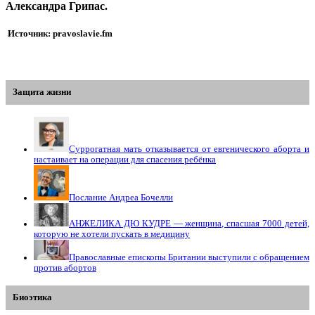
Александра Грипас.
Источник: pravoslavie.fm
Защита жизни
Суррогатная мать отказывается от евгенического аборта и
настаивает на операции для спасения ребёнка
Послание Андреа Бочелли
АНЖЕЛИКА ДЮ КУДРЕ — женщина, спасшая 7000 детей,
которую не хотели пускать в медицину
Православные епископы Британии выступили с обращением
против абортов
Биоэтика