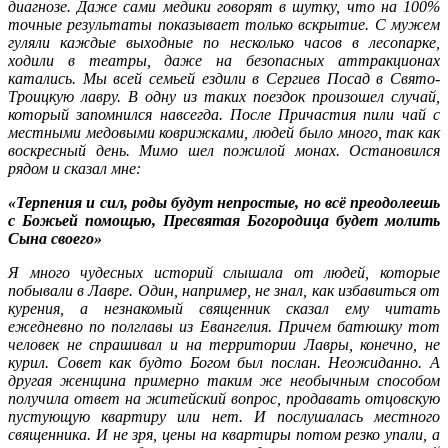
диагнозе. Даже сами медики говорят в шутку, что на 100%
точные результаты показывает только вскрытие. С мужем
гуляли каждые выходные по несколько часов в лесопарке,
ходили в театры, даже на безопасных аттракционах
катались. Мы всей семьей ездили в Сергиев Посад в Свято-
Троицкую лавру. В одну из таких поездок произошел случай,
который запомнился навсегда. После Причастия пили чай с
местными медовыми коврижками, людей было много, так как
воскресный день. Мимо шел пожилой монах. Остановился
рядом и сказал мне:
«Терпения и сил, роды будут непростые, но всё преодолеешь
с Божьей помощью, Пресвятая Богородица будет молить
Сына своего»
Я много чудесных историй слышала от людей, которые
побывали в Лавре. Один, например, не знал, как избавиться от
курения, а незнакомый священник сказал ему читать
ежедневно по полглавы из Евангелия. Причем батюшку тот
человек не спрашивал и на территории Лавры, конечно, не
курил. Совет как будто Богом был послан. Неожиданно. А
другая женщина примерно таким же необычным способом
получила ответ на житейский вопрос, продавать отцовскую
пустующую квартиру или нет. И послушалась местного
священника. И не зря, цены на квартиры потом резко упали, а