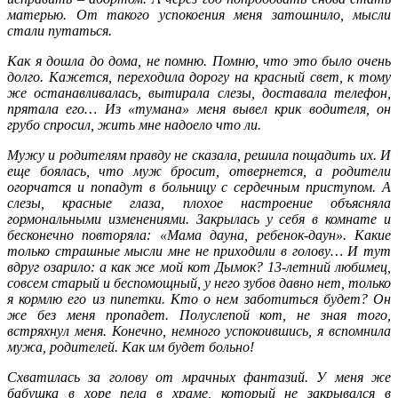
матерью. От такого успокоения меня затошнило, мысли
стали путаться.
Как я дошла до дома, не помню. Помню, что это было очень
долго. Кажется, переходила дорогу на красный свет, к тому
же останавливалась, вытирала слезы, доставала телефон,
прятала его… Из «тумана» меня вывел крик водителя, он
грубо спросил, жить мне надоело что ли.
Мужу и родителям правду не сказала, решила пощадить их. И
еще боялась, что муж бросит, отвернется, а родители
огорчатся и попадут в больницу с сердечным приступом. А
слезы, красные глаза, плохое настроение объясняла
гормональными изменениями. Закрылась у себя в комнате и
бесконечно повторяла: «Мама дауна, ребенок-даун». Какие
только страшные мысли мне не приходили в голову… И тут
вдруг озарило: а как же мой кот Дымок? 13-летний любимец,
совсем старый и беспомощный, у него зубов давно нет, только
я кормлю его из пипетки. Кто о нем заботиться будет? Он
же без меня пропадет. Полуслепой кот, не зная того,
встряхнул меня. Конечно, немного успокоившись, я вспомнила
мужа, родителей. Как им будет больно!
Схватилась за голову от мрачных фантазий. У меня же
бабушка в хоре пела в храме, который не закрывался в