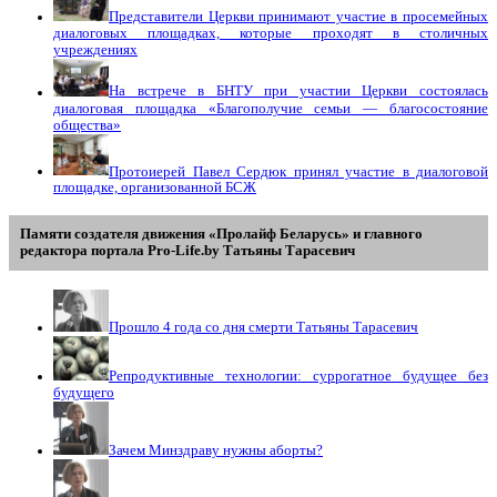
Представители Церкви принимают участие в просемейных
диалоговых площадках, которые проходят в столичных
учреждениях
На встрече в БНТУ при участии Церкви состоялась
диалоговая площадка «Благополучие семьи — благосостояние
общества»
Протоиерей Павел Сердюк принял участие в диалоговой
площадке, организованной БСЖ
Памяти создателя движения «Пролайф Беларусь» и главного
редактора портала Pro-Life.by Tатьяны Tарасевич
Прошло 4 года со дня смерти Татьяны Тарасевич
Репродуктивные технологии: суррогатное будущее без
будущего
Зачем Минздраву нужны аборты?