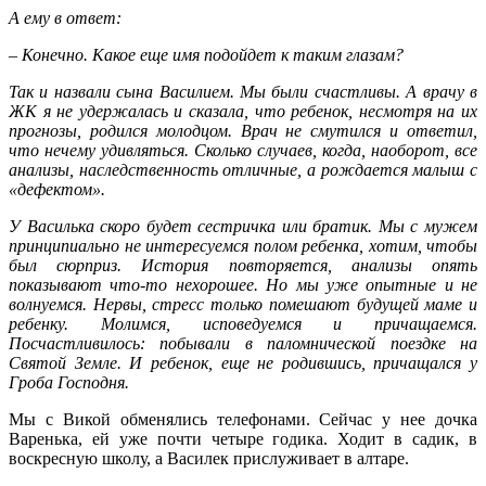
А ему в ответ:
– Конечно. Какое еще имя подойдет к таким глазам?
Так и назвали сына Василием. Мы были счастливы. А врачу в
ЖК я не удержалась и сказала, что ребенок, несмотря на их
прогнозы, родился молодцом. Врач не смутился и ответил,
что нечему удивляться. Сколько случаев, когда, наоборот, все
анализы, наследственность отличные, а рождается малыш с
«дефектом».
У Василька скоро будет сестричка или братик. Мы с мужем
принципиально не интересуемся полом ребенка, хотим, чтобы
был сюрприз. История повторяется, анализы опять
показывают что-то нехорошее. Но мы уже опытные и не
волнуемся. Нервы, стресс только помешают будущей маме и
ребенку. Молимся, исповедуемся и причащаемся.
Посчастливилось: побывали в паломнической поездке на
Святой Земле. И ребенок, еще не родившись, причащался у
Гроба Господня.
Мы с Викой обменялись телефонами. Сейчас у нее дочка
Варенька, ей уже почти четыре годика. Ходит в садик, в
воскресную школу, а Василек прислуживает в алтаре.