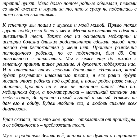
третий пункт. Меня долго потом родные обнимали, плакали
со мной вместе и корили за то, что я сразу не поделилась с
ними своими волнениями.
К генетику мы пошли с мужем и моей мамой. Прямо такая
группа поддержки была у меня. Медик посоветовала сделать
инвазивный тест. Также она на основании медкарты и
истории болезни близких родственников сделала вывод, что
повода для беспокойства у меня нет. Процент рождения
полноценного ребенка, по ее подсчетам, был 85. От
инвазивного я отказалась. Мы в семье еще до похода к
генетику приняли такое решение. А духовник поддержал нас.
И я ответила врачу словами батюшки: «Неважно, какой
будет результат инвазивного теста, я все равно будут
носить этого ребенка под сердцем, а после родов разве смогу
обидеть, бросить ни в чем не повинное дитя? Это по-
медицински даун, а по-матерински – маленький котенок или
медвежонок, да просто самый лучший и милый. Никому не
дам его в обиду. Будем любить его, а любовь сильнее всех
диагнозов».
Врач сказала, что это мое право – отказаться от процедуры,
а ее обязанность – предложить тест.
Муж и родители делали всё, чтобы я не думала о страшном