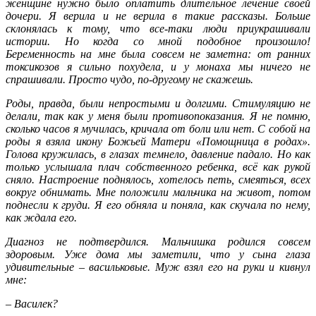
женщине нужно было оплатить длительное лечение своей
дочери. Я верила и не верила в такие рассказы. Больше
склонялась к тому, что все-таки люди приукрашивали
истории. Но когда со мной подобное произошло!
Беременность на мне была совсем не заметна: от ранних
токсикозов я сильно похудела, и у монаха мы ничего не
спрашивали. Просто чудо, по-другому не скажешь.
Роды, правда, были непростыми и долгими. Стимуляцию не
делали, так как у меня были противопоказания. Я не помню,
сколько часов я мучилась, кричала от боли или нет. С собой на
роды я взяла икону Божьей Матери «Помощница в родах».
Голова кружилась, в глазах темнело, давление падало. Но как
только услышала плач собственного ребенка, всё как рукой
сняло. Настроение поднялось, хотелось петь, смеяться, всех
вокруг обнимать. Мне положили мальчика на живот, потом
поднесли к груди. Я его обняла и поняла, как скучала по нему,
как ждала его.
Диагноз не подтвердился. Мальчишка родился совсем
здоровым. Уже дома мы заметили, что у сына глаза
удивительные – васильковые. Муж взял его на руки и кивнул
мне:
– Василек?