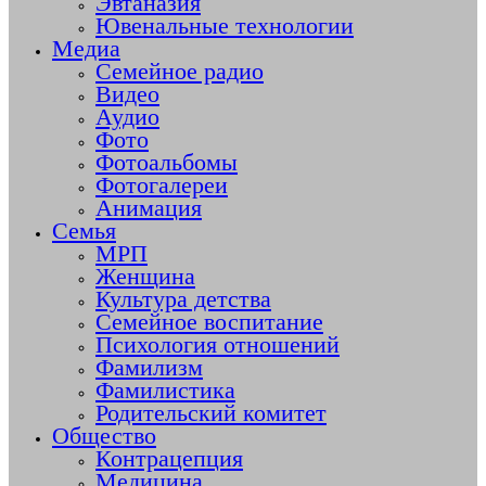
Эвтаназия
Ювенальные технологии
Медиа
Семейное радио
Видео
Аудио
Фото
Фотоальбомы
Фотогалереи
Анимация
Семья
МРП
Женщина
Культура детства
Семейное воспитание
Психология отношений
Фамилизм
Фамилистика
Родительский комитет
Общество
Контрацепция
Медицина