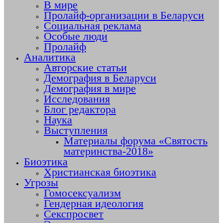
В мире
Пролайф-организации в Беларуси
Социальная реклама
Особые люди
Пролайф
Аналитика
Авторские статьи
Демография в Беларуси
Демография в мире
Исследования
Блог редактора
Наука
Выступления
Материалы форума «Святость
материнства-2018»
Биоэтика
Христианская биоэтика
Угрозы
Гомосексуализм
Гендерная идеология
Секспросвет