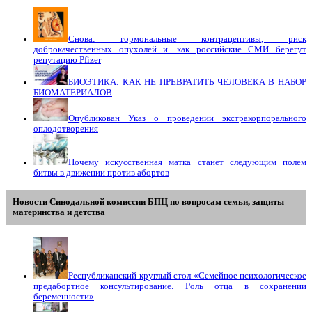
Снова: гормональные контрацептивы, риск
доброкачественных опухолей и…как российские СМИ берегут
репутацию Pfizer
БИОЭТИКА: КАК НЕ ПРЕВРАТИТЬ ЧЕЛОВЕКА В НАБОР
БИОМАТЕРИАЛОВ
Опубликован Указ о проведении экстракорпорального
оплодотворения
Почему искусственная матка станет следующим полем
битвы в движении против абортов
Новости Синодальной комиссии БПЦ по вопросам семьи, защиты
материнства и детства
Республиканский круглый стол «Семейное психологическое
предабортное консультирование. Роль отца в сохранении
беременности»