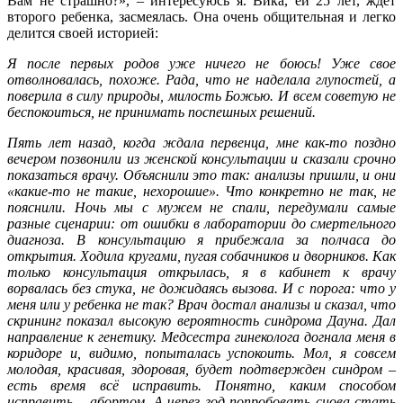
Вам не страшно?», – интересуюсь я. Вика, ей 25 лет, ждет
второго ребенка, засмеялась. Она очень общительная и легко
делится своей историей:
Я после первых родов уже ничего не боюсь! Уже свое
отволновалась, похоже. Рада, что не наделала глупостей, а
поверила в силу природы, милость Божью. И всем советую не
беспокоиться, не принимать поспешных решений.
Пять лет назад, когда ждала первенца, мне как-то поздно
вечером позвонили из женской консультации и сказали срочно
показаться врачу. Объяснили это так: анализы пришли, и они
«какие-то не такие, нехорошие». Что конкретно не так, не
пояснили. Ночь мы с мужем не спали, передумали самые
разные сценарии: от ошибки в лаборатории до смертельного
диагноза. В консультацию я прибежала за полчаса до
открытия. Ходила кругами, пугая собачников и дворников. Как
только консультация открылась, я в кабинет к врачу
ворвалась без стука, не дожидаясь вызова. И с порога: что у
меня или у ребенка не так? Врач достал анализы и сказал, что
скрининг показал высокую вероятность синдрома Дауна. Дал
направление к генетику. Медсестра гинеколога догнала меня в
коридоре и, видимо, попыталась успокоить. Мол, я совсем
молодая, красивая, здоровая, будет подтвержден синдром –
есть время всё исправить. Понятно, каким способом
исправить – абортом. А через год попробовать снова стать