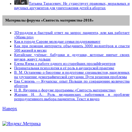
Татьяна Тарасевич: Не существует правовых, моральных и
научных аргументов для уничтожения детей в абортах
Материалы форума «Святость материнства-2018»
3D-роддом и быстрый ответ на запрос пациента, или как работает
«Мама prо»
Как в городе Сарове молодые семьи поддерживают
Как при помощи интернета объединить 3000 волонтёров и спасти
500 жизней в месяц
Китайские учёные: бабушки и дедушки, которые нянчат своих
внуков, живут дольше
Елена Язева о работе одного из старейших пролайф-центров
Перинатальная психология и её роль в акушерской практике
В. М. Остапенко о биоэтике и подготовке специалистов, нацеленных
на улучшение демографической ситуации. Пути решения проблемы
Ева Слизень — Кучапска: опыт Польши по сокращению количества
абортов
Н. В. Якунина о форуме программы «Святость материнства»
Жаркин Н. А.: Роль медицинских работников в проблеме
репродуктивного выбора пациенток. Tекст и видео
Наверх