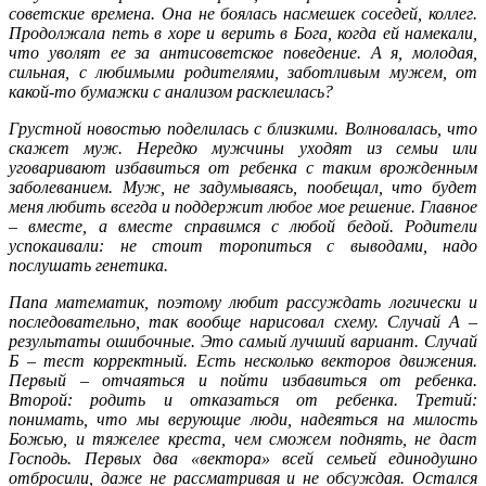
советские времена. Она не боялась насмешек соседей, коллег.
Продолжала петь в хоре и верить в Бога, когда ей намекали,
что уволят ее за антисоветское поведение. А я, молодая,
сильная, с любимыми родителями, заботливым мужем, от
какой-то бумажки с анализом расклеилась?
Грустной новостью поделилась с близкими. Волновалась, что
скажет муж. Нередко мужчины уходят из семьи или
уговаривают избавиться от ребенка с таким врожденным
заболеванием. Муж, не задумываясь, пообещал, что будет
меня любить всегда и поддержит любое мое решение. Главное
– вместе, а вместе справимся с любой бедой. Родители
успокаивали: не стоит торопиться с выводами, надо
послушать генетика.
Папа математик, поэтому любит рассуждать логически и
последовательно, так вообще нарисовал схему. Случай А –
результаты ошибочные. Это самый лучший вариант. Случай
Б – тест корректный. Есть несколько векторов движения.
Первый – отчаяться и пойти избавиться от ребенка.
Второй: родить и отказаться от ребенка. Третий:
понимать, что мы верующие люди, надеяться на милость
Божью, и тяжелее креста, чем сможем поднять, не даст
Господь. Первых два «вектора» всей семьей единодушно
отбросили, даже не рассматривая и не обсуждая. Остался