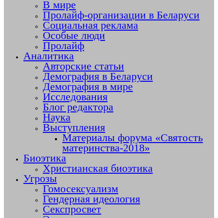
В мире
Пролайф-организации в Беларуси
Социальная реклама
Особые люди
Пролайф
Аналитика
Авторские статьи
Демография в Беларуси
Демография в мире
Исследования
Блог редактора
Наука
Выступления
Материалы форума «Святость
материнства-2018»
Биоэтика
Христианская биоэтика
Угрозы
Гомосексуализм
Гендерная идеология
Секспросвет