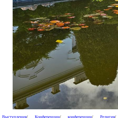
Выступления
/
Конференции
/
конференции
/
Религия
/