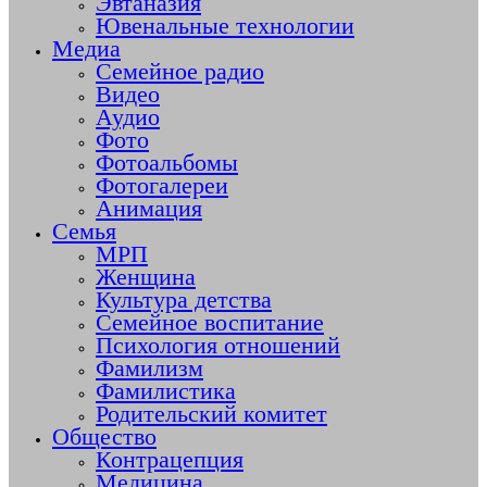
Эвтаназия
Ювенальные технологии
Медиа
Семейное радио
Видео
Аудио
Фото
Фотоальбомы
Фотогалереи
Анимация
Семья
МРП
Женщина
Культура детства
Семейное воспитание
Психология отношений
Фамилизм
Фамилистика
Родительский комитет
Общество
Контрацепция
Медицина