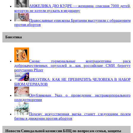
АНЖЕЛИКА ДЮ КУДРЕ — женщина, спасшая 7000 детей,
которую не хотели пускать в медицину
Православные епископы Британии выступили с обращением
против абортов
Биоэтика
Снова: гормональные контрацептивы, риск
доброкачественных опухолей и…как российские СМИ берегут
репутацию Pfizer
БИОЭТИКА: КАК НЕ ПРЕВРАТИТЬ ЧЕЛОВЕКА В НАБОР
БИОМАТЕРИАЛОВ
Опубликован Указ о проведении экстракорпорального
оплодотворения
Почему искусственная матка станет следующим полем
битвы в движении против абортов
Новости Синодальной комиссии БПЦ по вопросам семьи, защиты