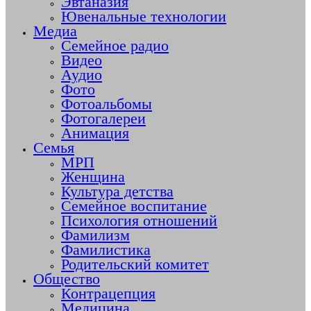
Эвтаназия
Ювенальные технологии
Медиа
Семейное радио
Видео
Аудио
Фото
Фотоальбомы
Фотогалереи
Анимация
Семья
МРП
Женщина
Культура детства
Семейное воспитание
Психология отношений
Фамилизм
Фамилистика
Родительский комитет
Общество
Контрацепция
Медицина