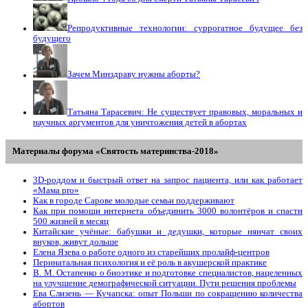
Репродуктивные технологии: суррогатное будущее без
будущего
Зачем Минздраву нужны аборты?
Татьяна Тарасевич: Не существует правовых, моральных и
научных аргументов для уничтожения детей в абортах
Материалы форума «Святость материнства-2018»
3D-роддом и быстрый ответ на запрос пациента, или как работает
«Мама prо»
Как в городе Сарове молодые семьи поддерживают
Как при помощи интернета объединить 3000 волонтёров и спасти
500 жизней в месяц
Китайские учёные: бабушки и дедушки, которые нянчат своих
внуков, живут дольше
Елена Язева о работе одного из старейших пролайф-центров
Перинатальная психология и её роль в акушерской практике
В. М. Остапенко о биоэтике и подготовке специалистов, нацеленных
на улучшение демографической ситуации. Пути решения проблемы
Ева Слизень — Кучапска: опыт Польши по сокращению количества
абортов