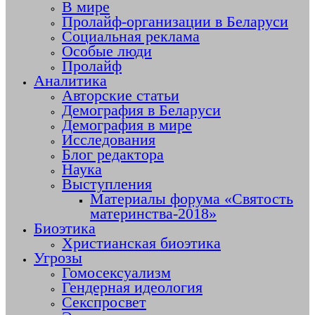
В мире
Пролайф-организации в Беларуси
Социальная реклама
Особые люди
Пролайф
Аналитика
Авторские статьи
Демография в Беларуси
Демография в мире
Исследования
Блог редактора
Наука
Выступления
Материалы форума «Святость
материнства-2018»
Биоэтика
Христианская биоэтика
Угрозы
Гомосексуализм
Гендерная идеология
Секспросвет