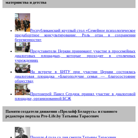
материнства и детства
Республиканский круглый стол «Семейное психологическое
предабортное консультирование. Роль отца в сохранении
беременности»
Представители Церкви принимают участие в просемейных
диалоговых площадках, которые проходят в столичных
учреждениях
На встрече в БНТУ при участии Церкви состоялась
диалоговая площадка «Благополучие семьи — благосостояние
общества»
Протоиерей Павел Сердюк принял участие в диалоговой
площадке, организованной БСЖ
Памяти создателя движения «Пролайф Беларусь» и главного
редактора портала Pro-Life.by Tатьяны Tарасевич
Прошло 4 года со дня смерти Татьяны Тарасевич