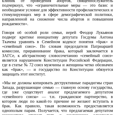
клиник от проведения абортов, священнослужитель
подчеркнул, что «ограничительные меры — это базис и
необходимое условие для эффективности профилактических и
стимулирующих мер в сфере демографической политики,
направленной на снижение числа абортов и повышения
рождаемости».
Говоря об особой роли семьи, иерей Феодор Лукьянов
подверг критике инициативу депутата Госдумы Антона
Ткачева уравнять в Семейном кодексе понятия «брак» и
«семейный союз». По словам председателя Патриаршей
комиссии, приравнивание брака, который заключается в
ЗАГСе, к абстрактному словосочетанию «семейный союз»
является нарушением Конституции Российской Федерации,
где в статье № 72 союз мужчины и женщины четко обозначен
как «брак», — и государство по Конституции обязуется
защищать этот институт.
«Мы не должны копировать деструктивные парадигмы стран
Запада, разрушающие семью — главную основу государства,
где уже существует аналог предлагаемого депутатом
«семейного союза» — т.н. гражданское партнерство, в
котором люди по какой-то причине не желают вступить в
брак. Как правило, такая возможность предоставляется
однополым парам. Получается, что предлагаемая депутатом