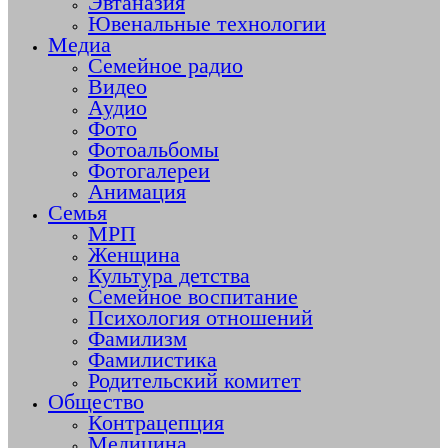
Эвтаназия
Ювенальные технологии
Медиа
Семейное радио
Видео
Аудио
Фото
Фотоальбомы
Фотогалереи
Анимация
Семья
МРП
Женщина
Культура детства
Семейное воспитание
Психология отношений
Фамилизм
Фамилистика
Родительский комитет
Общество
Контрацепция
Медицина