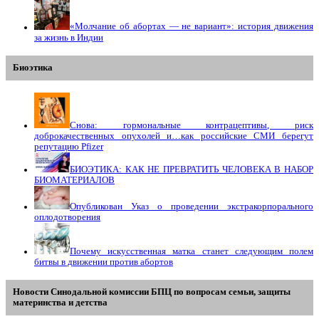
«Молчание об абортах — не вариант»: история движения
за жизнь в Индии
Биоэтика
Снова: гормональные контрацептивы, риск
доброкачественных опухолей и…как российские СМИ берегут
репутацию Pfizer
БИОЭТИКА: КАК НЕ ПРЕВРАТИТЬ ЧЕЛОВЕКА В НАБОР
БИОМАТЕРИАЛОВ
Опубликован Указ о проведении экстракорпорального
оплодотворения
Почему искусственная матка станет следующим полем
битвы в движении против абортов
Новости Синодальной комиссии БПЦ по вопросам семьи, защиты
материнства и детства