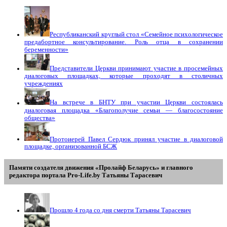
Республиканский круглый стол «Семейное психологическое
предабортное консультирование. Роль отца в сохранении
беременности»
Представители Церкви принимают участие в просемейных
диалоговых площадках, которые проходят в столичных
учреждениях
На встрече в БНТУ при участии Церкви состоялась
диалоговая площадка «Благополучие семьи — благосостояние
общества»
Протоиерей Павел Сердюк принял участие в диалоговой
площадке, организованной БСЖ
Памяти создателя движения «Пролайф Беларусь» и главного
редактора портала Pro-Life.by Tатьяны Tарасевич
Прошло 4 года со дня смерти Татьяны Тарасевич