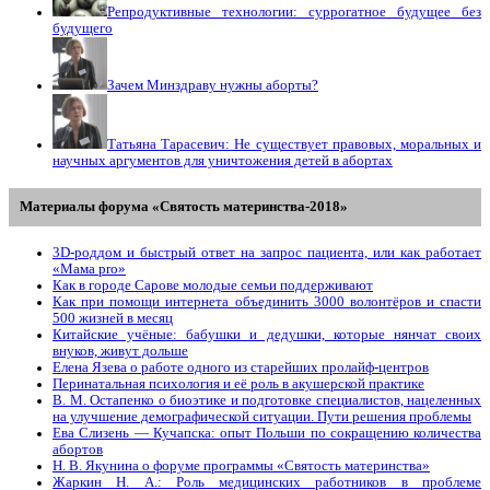
Репродуктивные технологии: суррогатное будущее без
будущего
Зачем Минздраву нужны аборты?
Татьяна Тарасевич: Не существует правовых, моральных и
научных аргументов для уничтожения детей в абортах
Материалы форума «Святость материнства-2018»
3D-роддом и быстрый ответ на запрос пациента, или как работает
«Мама prо»
Как в городе Сарове молодые семьи поддерживают
Как при помощи интернета объединить 3000 волонтёров и спасти
500 жизней в месяц
Китайские учёные: бабушки и дедушки, которые нянчат своих
внуков, живут дольше
Елена Язева о работе одного из старейших пролайф-центров
Перинатальная психология и её роль в акушерской практике
В. М. Остапенко о биоэтике и подготовке специалистов, нацеленных
на улучшение демографической ситуации. Пути решения проблемы
Ева Слизень — Кучапска: опыт Польши по сокращению количества
абортов
Н. В. Якунина о форуме программы «Святость материнства»
Жаркин Н. А.: Роль медицинских работников в проблеме