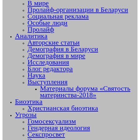
В мире
Пролайф-организации в Беларуси
Социальная реклама
Особые люди
Пролайф
Аналитика
Авторские статьи
Демография в Беларуси
Демография в мире
Исследования
Блог редактора
Наука
Выступления
Материалы форума «Святость
материнства-2018»
Биоэтика
Христианская биоэтика
Угрозы
Гомосексуализм
Гендерная идеология
Секспросвет