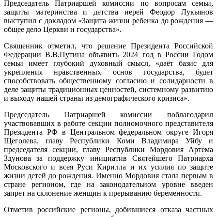
Председатель Патриаршей комиссии по вопросам семьи,
защиты материнства и детства иерей Феодор Лукьянов
выступил с докладом «Защита жизни ребенка до рождения —
общее дело Церкви и государства».
Священник отметил, что решение Президента Российской
Федерации В.В.Путина объявить 2024 год в России Годом
семьи имеет глубокий духовный смысл, «даёт базис для
укрепления нравственных основ государства, будет
способствовать общественному согласию и солидарности в
деле защиты традиционных ценностей, системному развитию
и выходу нашей страны из демографического кризиса».
Председатель Патриаршей комиссии поблагодарил
участвовавших в работе секции полномочного представителя
Президента РФ в Центральном федеральном округе Игоря
Щеголева, главу Республики Коми Владимира Уйбу и
председателя секции, главу Республики Мордовия Артема
Здунова за поддержку инициатив Святейшего Патриарха
Московского и всея Руси Кирилла и их усилия по защите
жизни детей до рождения. Именно Мордовия стала первым в
стране регионом, где на законодательном уровне введен
запрет на склонение женщин к прерыванию беременности.
Отметив российские регионы, добившиеся отказа частных