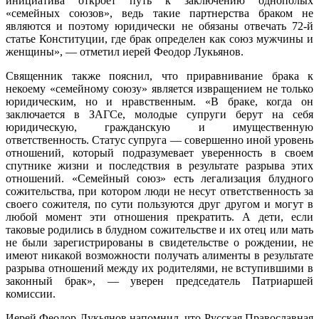
инициатива откроет путь к заключению однополых
«семейных союзов», ведь такие партнерства браком не
являются и поэтому юридически не обязаны отвечать 72-й
статье Конституции, где брак определен как союз мужчины и
женщины», — отметил иерей Феодор Лукьянов.
Священник также пояснил, что приравнивание брака к
некоему «семейному союзу» является извращением не только
юридическим, но и нравственным. «В браке, когда он
заключается в ЗАГСе, молодые супруги берут на себя
юридическую, гражданскую и имущественную
ответственность. Статус супруга — совершенно иной уровень
отношений, который подразумевает уверенность в своем
спутнике жизни и последствия в результате разрыва этих
отношений. «Семейный союз» есть легализация блудного
сожительства, при котором люди не несут ответственность за
своего сожителя, по сути пользуются друг другом и могут в
любой момент эти отношения прекратить. А дети, если
таковые родились в блудном сожительстве и их отец или мать
не были зарегистрированы в свидетельстве о рождении, не
имеют никакой возможности получать алименты в результате
разрыва отношений между их родителями, не вступившими в
законный брак», — уверен председатель Патриаршей
комиссии.
Иерей Феодор Лукьянов напомнил, что Русская Православная