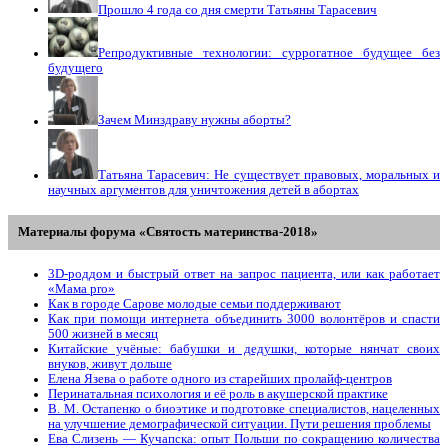
Прошло 4 года со дня смерти Татьяны Тарасевич
Репродуктивные технологии: суррогатное будущее без
будущего
Зачем Минздраву нужны аборты?
Татьяна Тарасевич: Не существует правовых, моральных и
научных аргументов для уничтожения детей в абортах
Материалы форума «Святость материнства-2018»
3D-роддом и быстрый ответ на запрос пациента, или как работает
«Мама prо»
Как в городе Сарове молодые семьи поддерживают
Как при помощи интернета объединить 3000 волонтёров и спасти
500 жизней в месяц
Китайские учёные: бабушки и дедушки, которые нянчат своих
внуков, живут дольше
Елена Язева о работе одного из старейших пролайф-центров
Перинатальная психология и её роль в акушерской практике
В. М. Остапенко о биоэтике и подготовке специалистов, нацеленных
на улучшение демографической ситуации. Пути решения проблемы
Ева Слизень — Кучапска: опыт Польши по сокращению количества