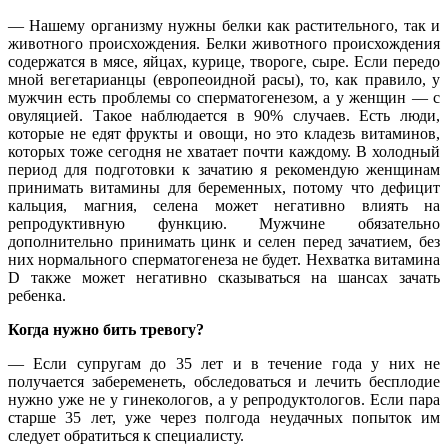
— Нашему организму нужны белки как растительного, так и
животного происхождения. Белки животного происхождения
содержатся в мясе, яйцах, курице, твороге, сыре. Если передо
мной вегетарианцы (европеоидной расы), то, как правило, у
мужчин есть проблемы со сперматогенезом, а у женщин — с
овуляцией. Такое наблюдается в 90% случаев. Есть люди,
которые не едят фрукты и овощи, но это кладезь витаминов,
которых тоже сегодня не хватает почти каждому. В холодный
период для подготовки к зачатию я рекомендую женщинам
принимать витамины для беременных, потому что дефицит
кальция, магния, селена может негативно влиять на
репродуктивную функцию. Мужчине обязательно
дополнительно принимать цинк и селен перед зачатием, без
них нормального сперматогенеза не будет. Нехватка витамина
D также может негативно сказываться на шансах зачать
ребенка.
Когда нужно бить тревогу?
— Если супругам до 35 лет и в течение года у них не
получается забеременеть, обследоваться и лечить бесплодие
нужно уже не у гинекологов, а у репродуктологов. Если пара
старше 35 лет, уже через полгода неудачных попыток им
следует обратиться к специалисту.