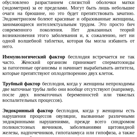
обусловлено разрастанием слизистой оболочки матки
(эндометрия) за ее пределами. Могут быть лишь небольшие
очаги на брюшине, но это будет препятствовать зачатию.
Эндометриозом болеют красивые и образованные женщины,
занимающиеся интеллектуальным трудом. Это просто бич
современного поколения. Нет доказанных теорий
возникновения этого заболевания и, к сожалению, нет ни
одной волшебной таблетки, которая бы могла избавить от
него.
Иммунологический фактор
бесплодия встречается не так
часто. Женский организм принимает сперматозоиды
за патогенные организмы и начинает вырабатывать антитела,
которые препятствуют оплодотворению двух клеток.
Трубный фактор
бесплодия, когда у женщины непроходимы
две маточные трубы либо они вообще отсутствуют (например,
после двух внематочных беременностей или тяжелых
воспалительных процессов).
Эндокринный фактор
бесплодия, когда у женщины есть
нарушения процессов овуляции, вызванные различными
эндокринными нарушениями, прежде всего синдромом
поликистозных яичников, заболеваниями щитовидной
железы, надпочечников, гипоталамуса или гипофиза, а также