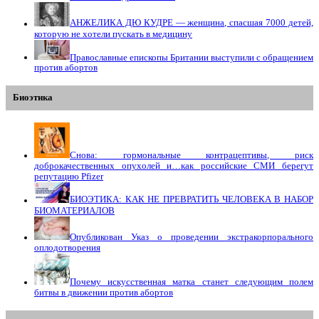
АНЖЕЛИКА ДЮ КУДРЕ — женщина, спасшая 7000 детей,
которую не хотели пускать в медицину
Православные епископы Британии выступили с обращением
против абортов
Биоэтика
Снова: гормональные контрацептивы, риск
доброкачественных опухолей и…как российские СМИ берегут
репутацию Pfizer
БИОЭТИКА: КАК НЕ ПРЕВРАТИТЬ ЧЕЛОВЕКА В НАБОР
БИОМАТЕРИАЛОВ
Опубликован Указ о проведении экстракорпорального
оплодотворения
Почему искусственная матка станет следующим полем
битвы в движении против абортов