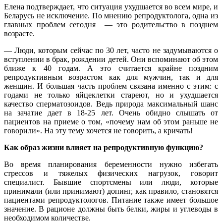
Елена подтверждает, что ситуация ухудшается во всем мире, и
Беларусь не исключение. По мнению репродуктолога, одна из
главных проблем сегодня — это родительство в позднем
возрасте.
— Люди, которым сейчас по 30 лет, часто не задумываются о
вступлении в брак, рождении детей. Они вспоминают об этом
ближе к 40 годам. А это считается крайне поздним
репродуктивным возрастом как для мужчин, так и для
женщин. И большая часть проблем связана именно с этим: с
годами не только яйцеклетки стареют, но и ухудшается
качество сперматозоидов. Ведь природа максимальный шанс
на зачатие дает в 18-25 лет. Очень обидно слышать от
пациентов на приеме о том, «почему нам об этом раньше не
говорили». На эту тему хочется не говорить, а кричать!
Как образ жизни влияет на репродуктивную функцию?
Во время планирования беременности нужно избегать
стрессов и тяжелых физических нагрузок, говорит
специалист. Бывшие спортсмены или люди, которые
принимали (или принимают) допинг, как правило, становятся
пациентами репродуктологов. Питание также имеет большое
значение. В рационе должны быть белки, жиры и углеводы в
необходимом количестве.