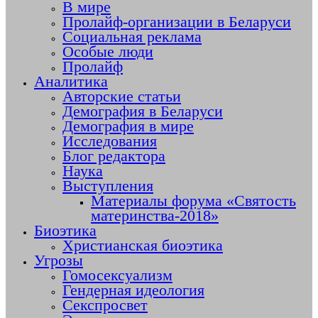
В мире
Пролайф-организации в Беларуси
Социальная реклама
Особые люди
Пролайф
Аналитика
Авторские статьи
Демография в Беларуси
Демография в мире
Исследования
Блог редактора
Наука
Выступления
Материалы форума «Святость
материнства-2018»
Биоэтика
Христианская биоэтика
Угрозы
Гомосексуализм
Гендерная идеология
Секспросвет