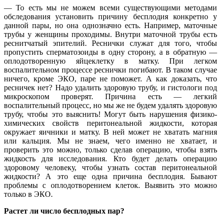
— То есть мы не можем всеми существующими методами
обследования установить причину бесплодия конкретно у
данной пары, но она однозначно есть. Например, маточные
трубы у женщины проходимы. Внутри маточной трубы есть
реснитчатый эпителий. Реснички служат для того, чтобы
пропустить сперматозоиды в одну сторону, а в обратную —
оплодотворенную яйцеклетку в матку. При легком
воспалительном процессе реснички погибают. В таком случае
ничего, кроме ЭКО, паре не поможет. А как доказать, что
ресничек нет? Надо удалить здоровую трубу, и гистологи под
микроскопом проверят. Причина есть — легкий
воспалительный процесс, но мы же не будем удалять здоровую
трубу, чтобы это выяснить! Могут быть нарушения физико-
химических свойств перитонеальной жидкости, которая
окружает яичники и матку. В ней может не хватать магния
или кальция. Мы не знаем, чего именно не хватает, и
проверить это можно, только сделав операцию, чтобы взять
жидкость для исследования. Кто будет делать операцию
здоровому человеку, чтобы узнать состав перитонеальной
жидкости? А это еще одна причина бесплодия. Бывают
проблемы с оплодотворением клеток. Выявить это можно
только в ЭКО.
Растет ли число бесплодных пар?