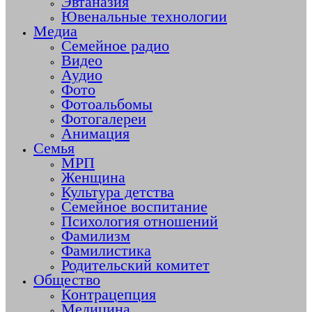
Эвтаназия
Ювенальные технологии
Медиа
Семейное радио
Видео
Аудио
Фото
Фотоальбомы
Фотогалереи
Анимация
Семья
МРП
Женщина
Культура детства
Семейное воспитание
Психология отношений
Фамилизм
Фамилистика
Родительский комитет
Общество
Контрацепция
Медицина