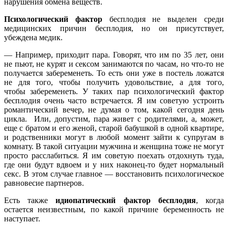
нарушения обмена веществ.
Психологический фактор
бесплодия не выделен среди
медицинских причин бесплодия, но он присутствует,
убеждена медик.
— Например, приходит пара. Говорят, что им по 35 лет, они
не пьют, не курят и сексом занимаются по часам, но что-то не
получается забеременеть. То есть они уже в постель ложатся
не для того, чтобы получить удовольствие, а для того,
чтобы забеременеть. У таких пар психологический фактор
бесплодия очень часто встречается. Я им советую устроить
романтический вечер, не думая о том, какой сегодня день
цикла. Или, допустим, пара живет с родителями, а, может,
еще с братом и его женой, старой бабушкой в одной квартире,
и родственники могут в любой момент зайти к супругам в
комнату. В такой ситуации мужчина и женщина тоже не могут
просто расслабиться. Я им советую поехать отдохнуть туда,
где они будут вдвоем и у них наконец-то будет нормальный
секс. В этом случае главное — восстановить психологическое
равновесие партнеров.
Есть также
идиопатический фактор бесплодия
, когда
остается неизвестным, по какой причине беременность не
наступает.