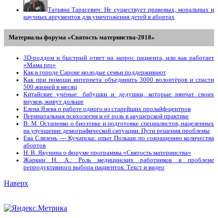
Татьяна Тарасевич: Не существует правовых, моральных и
научных аргументов для уничтожения детей в абортах
Материалы форума «Святость материнства-2018»
3D-роддом и быстрый ответ на запрос пациента, или как работает
«Мама prо»
Как в городе Сарове молодые семьи поддерживают
Как при помощи интернета объединить 3000 волонтёров и спасти
500 жизней в месяц
Китайские учёные: бабушки и дедушки, которые нянчат своих
внуков, живут дольше
Елена Язева о работе одного из старейших пролайф-центров
Перинатальная психология и её роль в акушерской практике
В. М. Остапенко о биоэтике и подготовке специалистов, нацеленных
на улучшение демографической ситуации. Пути решения проблемы
Ева Слизень — Кучапска: опыт Польши по сокращению количества
абортов
Н. В. Якунина о форуме программы «Святость материнства»
Жаркин Н. А.: Роль медицинских работников в проблеме
репродуктивного выбора пациенток. Tекст и видео
Наверх