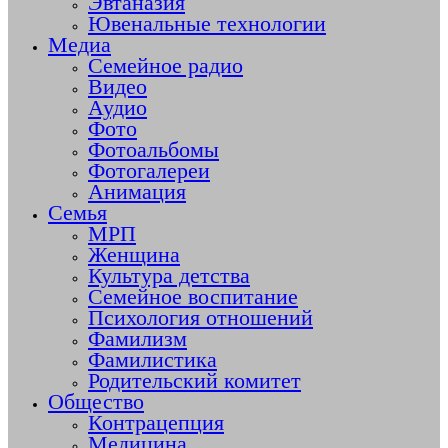
Эвтаназия
Ювенальные технологии
Медиа
Семейное радио
Видео
Аудио
Фото
Фотоальбомы
Фотогалереи
Анимация
Семья
МРП
Женщина
Культура детства
Семейное воспитание
Психология отношений
Фамилизм
Фамилистика
Родительский комитет
Общество
Контрацепция
Медицина