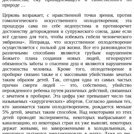
природе …
Церковь возражает, с нравственной точки зрения, против
гомологического искусственного оплодотворения; эта
процедура сама по себе недопустима и противоречит
достоинству деторождения и супружеского союза, даже если
всё сделано для того, чтобы избежать гибели человеческого
эмбриона». Неправда, что искусственное оплодотворение
осуществляется с пользой для жизни. Все его разновидности
различными способами являются грубым нарушением
Божьего плана создания новых людей, игнорируют
обязанность заботы о спасении душ и являются нарушением
достоинства человека. Кроме того, оплодотворение в
пробирке связано также и с массовыми убийствами зачатых
таким образом детей. Так, сегодня одна из самых частых
причин смерти людей — это, собственно, убийство
нерожденного ребенка путем различных действий, связанных
с зачатием в пробирке. Эта цифра уже превышает число так
называемых «хирургических» абортов. Согласно данным тех,
кто занимается таким оплодотворением, рождается меньше
5% детей, зачатых таким способом. Над некоторыми из этих
детей проводят эксперименты, некоторых выбрасывают в
канализацию, из некоторых стран их уже вывозят, некоторых
держат живыми, но замороженными в холодильниках, а
некоторых пытаются имплантировать в матку. Даже из тех,