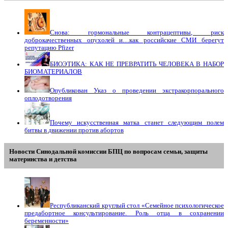
Снова: гормональные контрацептивы, риск
доброкачественных опухолей и…как российские СМИ берегут
репутацию Pfizer
БИОЭТИКА: КАК НЕ ПРЕВРАТИТЬ ЧЕЛОВЕКА В НАБОР
БИОМАТЕРИАЛОВ
Опубликован Указ о проведении экстракорпорального
оплодотворения
Почему искусственная матка станет следующим полем
битвы в движении против абортов
Новости Синодальной комиссии БПЦ по вопросам семьи, защиты
материнства и детства
Республиканский круглый стол «Семейное психологическое
предабортное консультирование. Роль отца в сохранении
беременности»