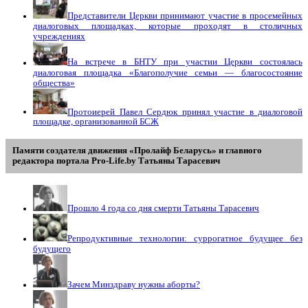
Представители Церкви принимают участие в просемейных
диалоговых площадках, которые проходят в столичных
учреждениях
На встрече в БНТУ при участии Церкви состоялась
диалоговая площадка «Благополучие семьи — благосостояние
общества»
Протоиерей Павел Сердюк принял участие в диалоговой
площадке, организованной БСЖ
Памяти создателя движения «Пролайф Беларусь» и главного
редактора портала Pro-Life.by Tатьяны Tарасевич
Прошло 4 года со дня смерти Татьяны Тарасевич
Репродуктивные технологии: суррогатное будущее без
будущего
Зачем Минздраву нужны аборты?