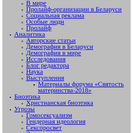
В мире
Пролайф-организации в Беларуси
Социальная реклама
Особые люди
Пролайф
Аналитика
Авторские статьи
Демография в Беларуси
Демография в мире
Исследования
Блог редактора
Наука
Выступления
Материалы форума «Святость
материнства-2018»
Биоэтика
Христианская биоэтика
Угрозы
Гомосексуализм
Гендерная идеология
Секспросвет