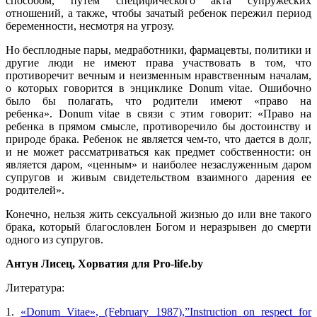
способом, путем специфического акта супружеских
отношений, а также, чтобы зачатый ребенок пережил период
беременности, несмотря на угрозу.
Но бесплодные пары, медработники, фармацевты, политики и
другие люди не имеют права участвовать в том, что
противоречит вечным и неизменным нравственным началам,
о которых говорится в энциклике Donum vitae. Ошибочно
было бы полагать, что родители имеют «право на
ребенка». Donum vitae в связи с этим говорит: «Право на
ребенка в прямом смысле, противоречило бы достоинству и
природе брака. Ребенок не является чем-то, что дается в долг,
и не может рассматриваться как предмет собственности: он
является даром, «ценным» и наиболее незаслуженным даром
супругов и живым свидетельством взаимного дарения ее
родителей».
Конечно, нельзя жить сексуальной жизнью до или вне такого
брака, который благословлен Богом и неразрывен до смерти
одного из супругов.
Антун Лисец, Хорватия для Pro-life.by
Литература:
1.​
«Donum Vitae», (February 1987),”Instructi
on on respect for