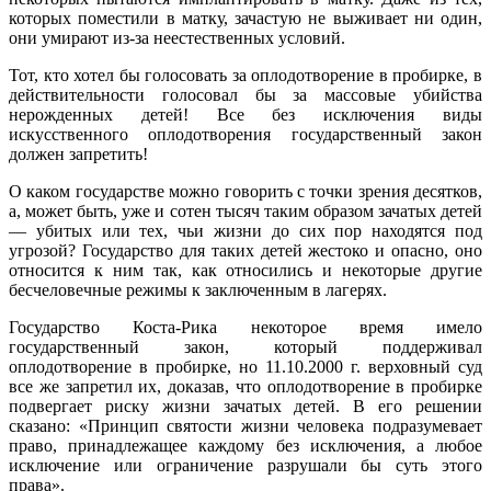
которых поместили в матку, зачастую не выживает ни один,
они умирают из-за неестественных условий.
Тот, кто хотел бы голосовать за оплодотворение в пробирке, в
действительности голосовал бы за массовые убийства
нерожденных детей! Все без исключения виды
искусственного оплодотворения государственный закон
должен запретить!
О каком государстве можно говорить с точки зрения десятков,
а, может быть, уже и сотен тысяч таким образом зачатых детей
— убитых или тех, чьи жизни до сих пор находятся под
угрозой? Государство для таких детей жестоко и опасно, оно
относится к ним так, как относились и некоторые другие
бесчеловечные режимы к заключенным в лагерях.
Государство Коста-Рика некоторое время имело
государственный закон, который поддерживал
оплодотворение в пробирке, но 11.10.2000 г. верховный суд
все же запретил их, доказав, что оплодотворение в пробирке
подвергает риску жизни зачатых детей. В его решении
сказано: «Принцип святости жизни человека подразумевает
право, принадлежащее каждому без исключения, а любое
исключение или ограничение разрушали бы суть этого
права».