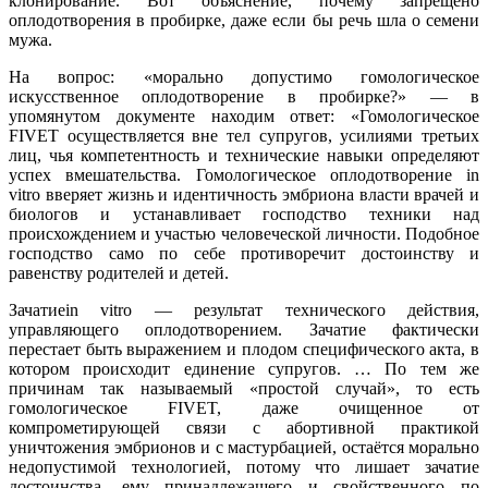
клонирование. Вот объяснение, почему запрещено
оплодотворения в пробирке, даже если бы речь шла о семени
мужа.
На вопрос: «морально допустимо гомологическое
искусственное оплодотворение в пробирке?» — в
упомянутом документе находим ответ: «Гомологическое
FIVET осуществляется вне тел супругов, усилиями третьих
лиц, чья компетентность и технические навыки определяют
успех вмешательства. Гомологическое оплодотворение in
vitro вверяет жизнь и идентичность эмбриона власти врачей и
биологов и устанавливает господство техники над
происхождением и участью человеческой личности. Подобное
господство само по себе противоречит достоинству и
равенству родителей и детей.
Зачатиеin vitro — результат технического действия,
управляющего оплодотворением. Зачатие фактически
перестает быть выражением и плодом специфического акта, в
котором происходит единение супругов. … По тем же
причинам так называемый «простой случай», то есть
гомологическое FIVET, даже очищенное от
компрометирующей связи с абортивной практикой
уничтожения эмбрионов и с мастурбацией, остаётся морально
недопустимой технологией, потому что лишает зачатие
достоинства, ему принадлежащего и свойственного по