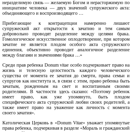
неразделимую связь — желаемую Богом и нерасторжимую по
инициативе человека — двух значений супружеского акта:
объединяющего и воспроизводящего …
Прибегающие к контрацепции намеренно лишают
супружеский акт открытости к зачатию и тем самым
добровольно проводят разделение между целями брака.
Гомологическое искусственное оплодотворение, при котором
зачатие не является плодом особого акта супружеского
единения, объективно проводит аналогичное разделение
между благами и значениями брака …»
Среди прав ребенка Donum vitae особо подчеркивает право на
жизнь и телесную целостность каждого человеческого
существа от момента ее зачатия до смерти, права семьи и
супругов как института и, в связи с этим, право ребенка быть
зачатым, рожденным на свет и воспитанным своими
родителями. В частности здесь сказано: «Поэтому ребенок
имеет право, как уже упомянуто, быть плодом
специфического акта супружеской любви своих родителей, а
также имеет право на уважение как личность с момента
своего зачатия».
Католическая Церковь в «Donum Vitae» уважает упомянутые
права ребенка, подчеркивая в разделе «Мораль и гражданский