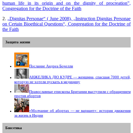
human life in its origin and on the dignity of procreation”,
Congregation for the Doctrine of the Faith
2.​
„Dignitas Personae“ ( June 2008), „Instruction Dignitas Personae
on Certain Bioethical Questions“, Congregation for the Doctrine of
the Faith
Защита жизни
Послание Андреа Бочелли
АНЖЕЛИКА ДЮ КУДРЕ — женщина, спасшая 7000 детей,
которую не хотели пускать в медицину
Православные епископы Британии выступили с обращением
против абортов
«Молчание об абортах — не вариант»: история движения
за жизнь в Индии
Биоэтика