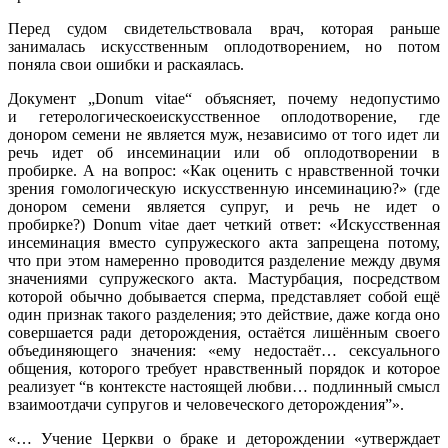
Перед судом свидетельствовал
а врач, которая раньше
занималась искусственным оплодотворением, но потом
поняла свои ошибки и раскаялась.
Документ „Donum vitae“ объясняет, почему недопустимо
и гетерологическоеискусственное оплодотворение, где
донором семени не является муж, независимо от того идет ли
речь идет об инсеминации или об оплодотворении в
пробирке. А на вопрос: «Как оценить с нравственной точки
зрения гомологическую искусственную инсеминацию?» (где
донором семени является супруг, и речь не идет о
пробирке?) Donum vitae дает четкий ответ: «Искусственная
инсеминация вместо супружеского акта запрещена потому,
что при этом намеренно проводится разделение между двумя
значениями супружеского акта. Мастурбация, посредством
которой обычно добывается сперма, представляет собой ещё
один признак такого разделения; это действие, даже когда оно
совершается ради деторождения, остаётся лишённым своего
объединяющего значения: «ему недостаёт… сексуального
общения, которого требует нравственный порядок и которое
реализует “в контексте настоящей любви… подлинный смысл
взаимоотдачи супругов и человеческого деторождения”».
«… Учение Церкви о браке и деторождении «утверждает