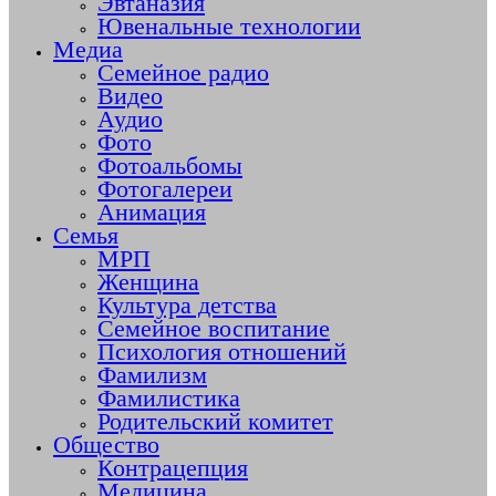
Эвтаназия
Ювенальные технологии
Медиа
Семейное радио
Видео
Аудио
Фото
Фотоальбомы
Фотогалереи
Анимация
Семья
МРП
Женщина
Культура детства
Семейное воспитание
Психология отношений
Фамилизм
Фамилистика
Родительский комитет
Общество
Контрацепция
Медицина