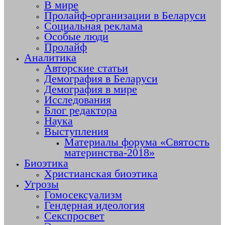
В мире
Пролайф-организации в Беларуси
Социальная реклама
Особые люди
Пролайф
Аналитика
Авторские статьи
Демография в Беларуси
Демография в мире
Исследования
Блог редактора
Наука
Выступления
Материалы форума «Святость
материнства-2018»
Биоэтика
Христианская биоэтика
Угрозы
Гомосексуализм
Гендерная идеология
Секспросвет