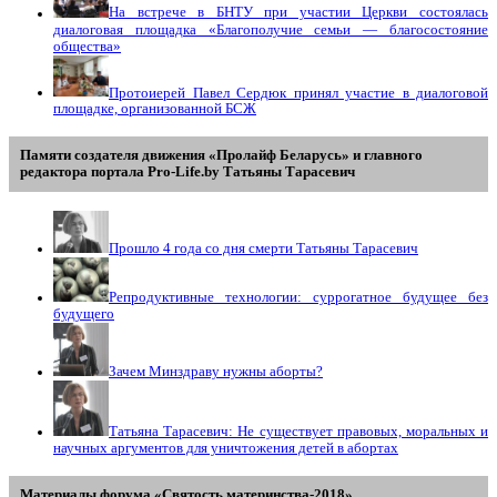
На встрече в БНТУ при участии Церкви состоялась
диалоговая площадка «Благополучие семьи — благосостояние
общества»
Протоиерей Павел Сердюк принял участие в диалоговой
площадке, организованной БСЖ
Памяти создателя движения «Пролайф Беларусь» и главного
редактора портала Pro-Life.by Tатьяны Tарасевич
Прошло 4 года со дня смерти Татьяны Тарасевич
Репродуктивные технологии: суррогатное будущее без
будущего
Зачем Минздраву нужны аборты?
Татьяна Тарасевич: Не существует правовых, моральных и
научных аргументов для уничтожения детей в абортах
Материалы форума «Святость материнства-2018»