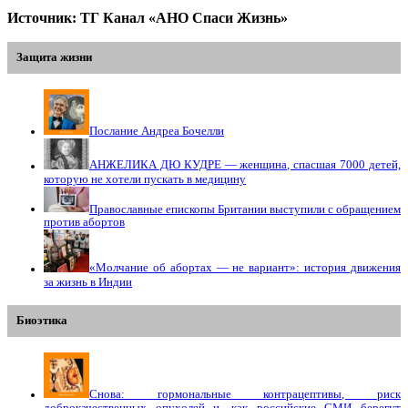
Источник: ТГ Канал «АНО Спаси Жизнь»
Защита жизни
Послание Андреа Бочелли
АНЖЕЛИКА ДЮ КУДРЕ — женщина, спасшая 7000 детей,
которую не хотели пускать в медицину
Православные епископы Британии выступили с обращением
против абортов
«Молчание об абортах — не вариант»: история движения
за жизнь в Индии
Биоэтика
Снова: гормональные контрацептивы, риск
доброкачественных опухолей и…как российские СМИ берегут