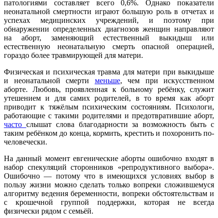
патологиями составляет всего 0,6%. Однако показатели
неонатальной смертности играют большую роль в отчетах и
успехах медицинских учреждений, и поэтому при
обнаружении определенных диагнозов женщин направляют
на аборт, заменяющий естественный выкидыш или
естественную неонатальную смерть опасной операцией,
гораздо более травмирующей для матери.
Физическая и психическая травма для матери при выкидыше
и неонатальной смерти
меньше
, чем при искусственном
аборте. Любовь, проявленная к больному ребёнку, служит
утешением и для самих родителей, в то время как аборт
приводит к тяжёлым психическим состояниям. Психологи,
работающие с такими родителями и предотвратившие аборт,
часто
слышат слова благодарности за возможность быть с
таким ребёнком до конца, кормить, крестить и похоронить по-
человечески.
На данный момент евгенические аборты ошибочно входят в
набор спекуляций сторонников «репродуктивного выбора».
Ошибочно — потому что в имеющихся условиях выбор в
пользу жизни можно сделать только вопреки сложившемуся
алгоритму ведения беременности, вопреки обстоятельствам и
с крошечной группой поддержки, которая не всегда
физически рядом с семьёй.