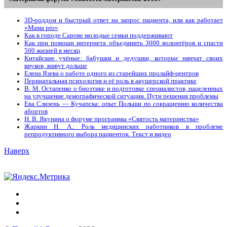
3D-роддом и быстрый ответ на запрос пациента, или как работает
«Мама prо»
Как в городе Сарове молодые семьи поддерживают
Как при помощи интернета объединить 3000 волонтёров и спасти
500 жизней в месяц
Китайские учёные: бабушки и дедушки, которые нянчат своих
внуков, живут дольше
Елена Язева о работе одного из старейших пролайф-центров
Перинатальная психология и её роль в акушерской практике
В. М. Остапенко о биоэтике и подготовке специалистов, нацеленных
на улучшение демографической ситуации. Пути решения проблемы
Ева Слизень — Кучапска: опыт Польши по сокращению количества
абортов
Н. В. Якунина о форуме программы «Святость материнства»
Жаркин Н. А.: Роль медицинских работников в проблеме
репродуктивного выбора пациенток. Tекст и видео
Наверх