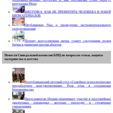
репутацию Pfizer
БИОЭТИКА: КАК НЕ ПРЕВРАТИТЬ ЧЕЛОВЕКА В НАБОР
БИОМАТЕРИАЛОВ
Опубликован Указ о проведении экстракорпорального
оплодотворения
Почему искусственная матка станет следующим полем
битвы в движении против абортов
Новости Синодальной комиссии БПЦ по вопросам семьи, защиты
материнства и детства
Республиканский круглый стол «Семейное психологическое
предабортное консультирование. Роль отца в сохранении
беременности»
Представители Церкви принимают участие в просемейных
диалоговых площадках, которые проходят в столичных
учреждениях