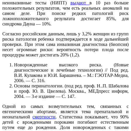
неинвазивные тесты (НИПТ)
выдают
в 10 раз больше
положительных результатов, чем есть реальных аномалий на
самом деле. При поиске редких патологий риск
ложноположительного результата достигает 85%, для
синдрома Дауна — 10%.
Согласно российским данным, лишь у 3,2% женщин из групп
риска патология ребенка подтверждается в ходе дальнейшей
проверки. При этом сама инвазивная диагностика (биопсия)
несет огромные риски: вероятность потери плода после
процедуры может достигать 20% (1,2).
Новорожденные высокого риска. (Новые
диагностические и лечебные технологии) // Под ред.
В.И. Кулакова и Ю.И. Барашнева. – М.: ГЭОТАР-Медиа,
2006. — С. 316.
Oсновы перинатологии. (под ред. проф. Н..П. Шабалова
и проф. Ю. В. Цвелева). Москва., МЕДпресс информ,
2004. — 3-е издание — С. 147.
Одной из самых возмутительных тем, связанных с
евгеническими абортами, является тема пренатальной и
неонатальной
смертности
. Статистика показывает, что 90%
детей с врожденными пороками погибают естественным
путем еще до рождения. Доля новорожденных с такими