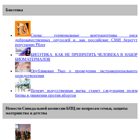
Биоэтика
Снова: гормональные контрацептивы, риск
доброкачественных опухолей и…как российские СМИ берегут
репутацию Pfizer
БИОЭТИКА: КАК НЕ ПРЕВРАТИТЬ ЧЕЛОВЕКА В НАБОР
БИОМАТЕРИАЛОВ
Опубликован Указ о проведении экстракорпорального
оплодотворения
Почему искусственная матка станет следующим полем
битвы в движении против абортов
Новости Синодальной комиссии БПЦ по вопросам семьи, защиты
материнства и детства