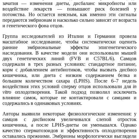
зачатия — изменения диеты, дисбаланс микробиоты или
воздействие лекарств — повышают риск болезней у
потомства. Но остается неясным, как именно эти сигналы
передаются эмбрионам и насколько сильно зависят от возраста
и генетического фона отцов.
Группа исследователей из Италии и Германии провела
масштабное исследование, чтобы систематически оценить
ранние эмбриональные эффекты эпигенетического
наследования. В качестве модели они использовали мышей
двух генетических линий (FVB и C57BL/6). Самцов
содержали в трех разных условиях: стандартное питание,
корм с добавлением антибиотиков, чтобы вызвать дисбиоз
кишечника, или диета с низким содержанием белка и
большим количеством сахара (LPHS). После 6–7 недель
воздействия этих условий сперму отцов использовали для
in
vitro
оплодотворения. Такой подход позволил исключить
влияние самок, которые не контактировали с самцами и
содержались в одинаковых условиях.
Авторы выявили некоторые физиологические изменения: у
самцов с дисбиозом увеличивался слепой отросток
кишечника, а после LPHS-диеты он уменьшался. Однако
качество сперматозоидов и эффективность оплодотворения
оставались прежними. Эмбрионы морфологически выглядели