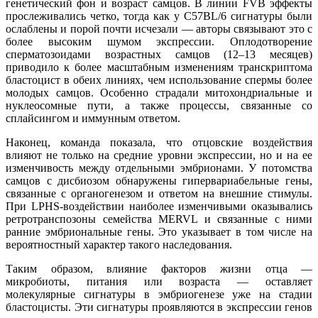
генетический фон и возраст самцов. В линии FVB эффекты
прослеживались четко, тогда как у C57BL/6 сигнатуры были
ослаблены и порой почти исчезали — авторы связывают это с
более высоким шумом экспрессии. Оплодотворение
сперматозоидами возрастных самцов (12–13 месяцев)
приводило к более масштабным изменениям транскриптома
бластоцист в обеих линиях, чем использование спермы более
молодых самцов. Особенно страдали митохондриальные и
нуклеосомные пути, а также процессы, связанные со
сплайсингом и иммунным ответом.
Наконец, команда показала, что отцовские воздействия
влияют не только на средние уровни экспрессии, но и на ее
изменчивость между отдельными эмбрионами. У потомства
самцов с дисбиозом обнаружены гипервариабельные гены,
связанные с органогенезом и ответом на внешние стимулы.
При LPHS-воздействии наиболее изменчивыми оказывались
ретротранспозоны семейства MERVL и связанные с ними
ранние эмбриональные гены. Это указывает в том числе на
вероятностный характер такого наследования.
Таким образом, влияние факторов жизни отца —
микробиоты, питания или возраста — оставляет
молекулярные сигнатуры в эмбриогенезе уже на стадии
бластоцисты. Эти сигнатуры проявляются в экспрессии генов