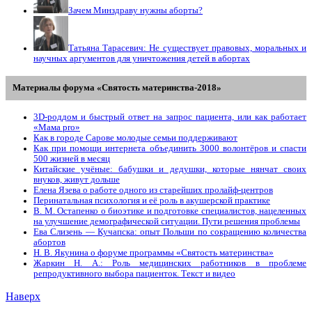
Зачем Минздраву нужны аборты?
Татьяна Тарасевич: Не существует правовых, моральных и
научных аргументов для уничтожения детей в абортах
Материалы форума «Святость материнства-2018»
3D-роддом и быстрый ответ на запрос пациента, или как работает
«Мама prо»
Как в городе Сарове молодые семьи поддерживают
Как при помощи интернета объединить 3000 волонтёров и спасти
500 жизней в месяц
Китайские учёные: бабушки и дедушки, которые нянчат своих
внуков, живут дольше
Елена Язева о работе одного из старейших пролайф-центров
Перинатальная психология и её роль в акушерской практике
В. М. Остапенко о биоэтике и подготовке специалистов, нацеленных
на улучшение демографической ситуации. Пути решения проблемы
Ева Слизень — Кучапска: опыт Польши по сокращению количества
абортов
Н. В. Якунина о форуме программы «Святость материнства»
Жаркин Н. А.: Роль медицинских работников в проблеме
репродуктивного выбора пациенток. Tекст и видео
Наверх