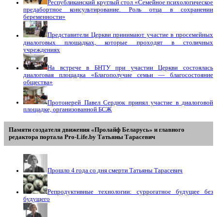
Республиканский круглый стол «Семейное психологическое
предабортное консультирование. Роль отца в сохранении
беременности»
Представители Церкви принимают участие в просемейных
диалоговых площадках, которые проходят в столичных
учреждениях
На встрече в БНТУ при участии Церкви состоялась
диалоговая площадка «Благополучие семьи — благосостояние
общества»
Протоиерей Павел Сердюк принял участие в диалоговой
площадке, организованной БСЖ
Памяти создателя движения «Пролайф Беларусь» и главного
редактора портала Pro-Life.by Tатьяны Tарасевич
Прошло 4 года со дня смерти Татьяны Тарасевич
Репродуктивные технологии: суррогатное будущее без
будущего