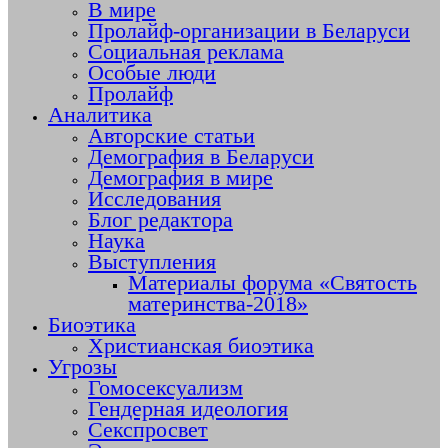
В мире
Пролайф-организации в Беларуси
Социальная реклама
Особые люди
Пролайф
Аналитика
Авторские статьи
Демография в Беларуси
Демография в мире
Исследования
Блог редактора
Наука
Выступления
Материалы форума «Святость
материнства-2018»
Биоэтика
Христианская биоэтика
Угрозы
Гомосексуализм
Гендерная идеология
Секспросвет