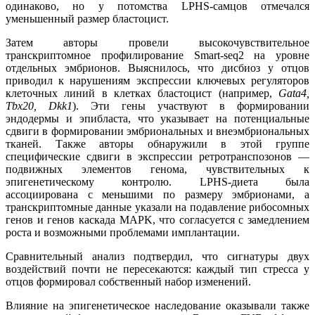
одинаково, но у потомства LPHS-самцов отмечался
уменьшенный размер бластоцист.
Затем авторы провели высокочувствительное
транскриптомное профилирование Smart-seq2 на уровне
отдельных эмбрионов. Выяснилось, что дисбиоз у отцов
приводил к нарушениям экспрессии ключевых регуляторов
клеточных линий в клетках бластоцист (например,
Gata4,
Tbx20, Dkk1
). Эти гены участвуют в формировании
эндодермы и эпибласта, что указывает на потенциальные
сдвиги в формировании эмбриональных и внеэмбриональных
тканей. Также авторы обнаружили в этой группе
специфические сдвиги в экспрессии ретротранспозонов —
подвижных элементов генома, чувствительных к
эпигенетическому контролю. LPHS-диета была
ассоциирована с меньшими по размеру эмбрионами, а
транскриптомные данные указали на подавление рибосомных
генов и генов каскада MAPK, что согласуется с замедлением
роста и возможными проблемами имплантации.
Сравнительный анализ подтвердил, что сигнатуры двух
воздействий почти не пересекаются: каждый тип стресса у
отцов формировал собственный набор изменений.
Влияние на эпигенетическое наследование оказывали также