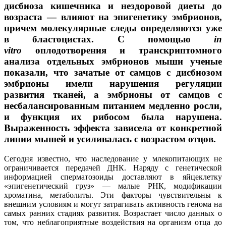
дисбиоза кишечника и нездоровой диеты до
возраста — влияют на эпигенетику эмбрионов,
причем молекулярные следы определяются уже
в бластоцистах. С помощью
in
vitro
оплодотворения и транскриптомного
анализа отдельных эмбрионов мыши ученые
показали, что зачатые от самцов с дисбиозом
эмбрионы имели нарушения регуляции
развития тканей, а эмбрионы от самцов с
несбалансированным питанием медленно росли,
и функция их рибосом была нарушена.
Выраженность эффекта зависела от конкретной
линии мышей и усиливалась с возрастом отцов.
Сегодня известно, что наследование у млекопитающих не
ограничивается передачей ДНК. Наряду с генетической
информацией сперматозоиды доставляют в яйцеклетку
«эпигенетический груз» — малые РНК, модификации
хроматина, метаболиты. Эти факторы чувствительны к
внешним условиям и могут затрагивать активность генома на
самых ранних стадиях развития. Возрастает число данных о
том, что неблагоприятные воздействия на организм отца до