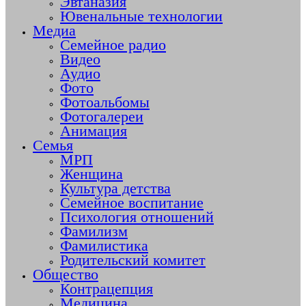
Эвтаназия
Ювенальные технологии
Медиа
Семейное радио
Видео
Аудио
Фото
Фотоальбомы
Фотогалереи
Анимация
Семья
МРП
Женщина
Культура детства
Семейное воспитание
Психология отношений
Фамилизм
Фамилистика
Родительский комитет
Общество
Контрацепция
Медицина