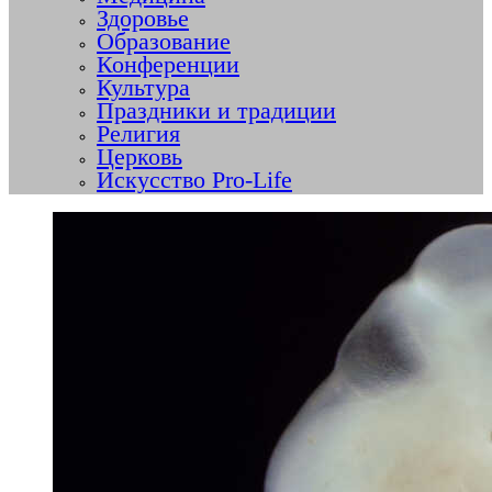
Здоровье
Образование
Конференции
Культура
Праздники и традиции
Религия
Церковь
Искусство Pro-Life