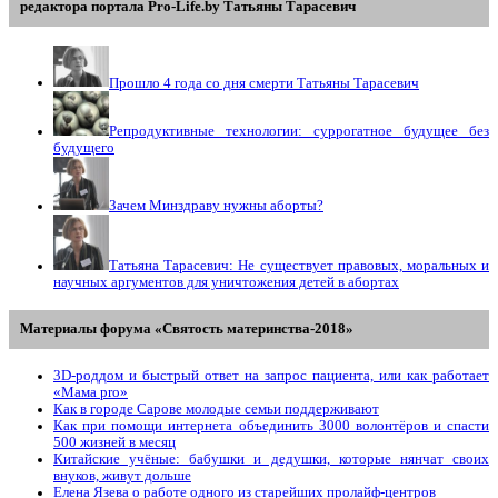
редактора портала Pro-Life.by Tатьяны Tарасевич
Прошло 4 года со дня смерти Татьяны Тарасевич
Репродуктивные технологии: суррогатное будущее без
будущего
Зачем Минздраву нужны аборты?
Татьяна Тарасевич: Не существует правовых, моральных и
научных аргументов для уничтожения детей в абортах
Материалы форума «Святость материнства-2018»
3D-роддом и быстрый ответ на запрос пациента, или как работает
«Мама prо»
Как в городе Сарове молодые семьи поддерживают
Как при помощи интернета объединить 3000 волонтёров и спасти
500 жизней в месяц
Китайские учёные: бабушки и дедушки, которые нянчат своих
внуков, живут дольше
Елена Язева о работе одного из старейших пролайф-центров