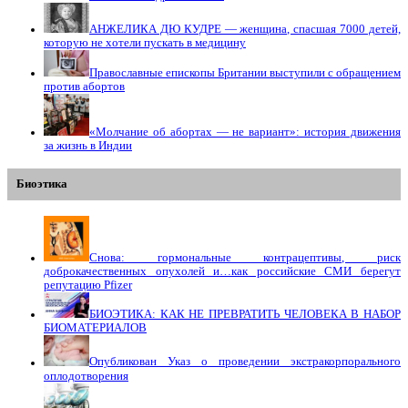
АНЖЕЛИКА ДЮ КУДРЕ — женщина, спасшая 7000 детей,
которую не хотели пускать в медицину
Православные епископы Британии выступили с обращением
против абортов
«Молчание об абортах — не вариант»: история движения
за жизнь в Индии
Биоэтика
Снова: гормональные контрацептивы, риск
доброкачественных опухолей и…как российские СМИ берегут
репутацию Pfizer
БИОЭТИКА: КАК НЕ ПРЕВРАТИТЬ ЧЕЛОВЕКА В НАБОР
БИОМАТЕРИАЛОВ
Опубликован Указ о проведении экстракорпорального
оплодотворения