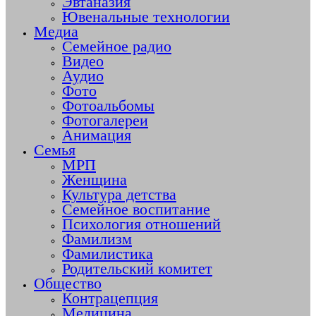
Эвтаназия
Ювенальные технологии
Медиа
Семейное радио
Видео
Аудио
Фото
Фотоальбомы
Фотогалереи
Анимация
Семья
МРП
Женщина
Культура детства
Семейное воспитание
Психология отношений
Фамилизм
Фамилистика
Родительский комитет
Общество
Контрацепция
Медицина