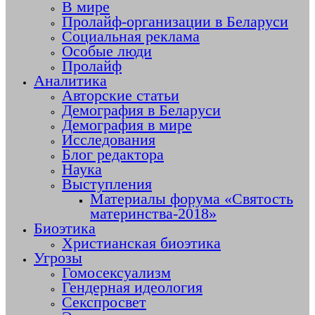
В мире
Пролайф-организации в Беларуси
Социальная реклама
Особые люди
Пролайф
Аналитика
Авторские статьи
Демография в Беларуси
Демография в мире
Исследования
Блог редактора
Наука
Выступления
Материалы форума «Святость
материнства-2018»
Биоэтика
Христианская биоэтика
Угрозы
Гомосексуализм
Гендерная идеология
Секспросвет