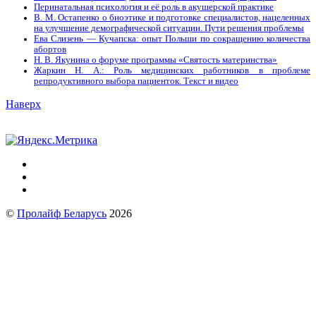
Перинатальная психология и её роль в акушерской практике
В. М. Остапенко о биоэтике и подготовке специалистов, нацеленных
на улучшение демографической ситуации. Пути решения проблемы
Ева Слизень — Кучапска: опыт Польши по сокращению количества
абортов
Н. В. Якунина о форуме программы «Святость материнства»
Жаркин Н. А.: Роль медицинских работников в проблеме
репродуктивного выбора пациенток. Tекст и видео
Наверх
©
Пролайф Беларусь
2026