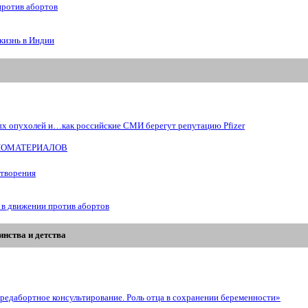
против абортов
жизнь в Индии
ых опухолей и…как российские СМИ берегут репутацию Pfizer
БИОМАТЕРИАЛОВ
отворения
 в движении против абортов
нства и детства
редабортное консультирование. Роль отца в сохранении беременности»