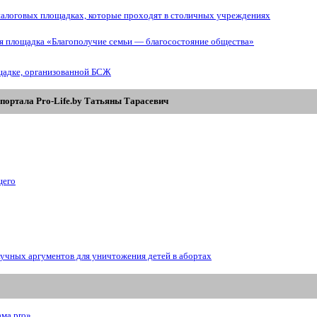
иалоговых площадках, которые проходят в столичных учреждениях
ая площадка «Благополучие семьи — благосостояние общества»
щадке, организованной БСЖ
портала Pro-Life.by Tатьяны Tарасевич
щего
аучных аргументов для уничтожения детей в абортах
ама prо»