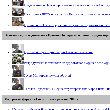
Представители Церкви принимают участие в просемейных д
На встрече в БНТУ при участии Церкви состоялась диалогов
Протоиерей Павел Сердюк принял участие в диалоговой пло
Памяти создателя движения «Пролайф Беларусь» и главного редактора 
Прошло 4 года со дня смерти Татьяны Тарасевич
Репродуктивные технологии: суррогатное будущее без буду
Зачем Минздраву нужны аборты?
Татьяна Тарасевич: Не существует правовых, моральных и н
Материалы форума «Святость материнства-2018»
3D-роддом и быстрый ответ на запрос пациента, или как работает «М