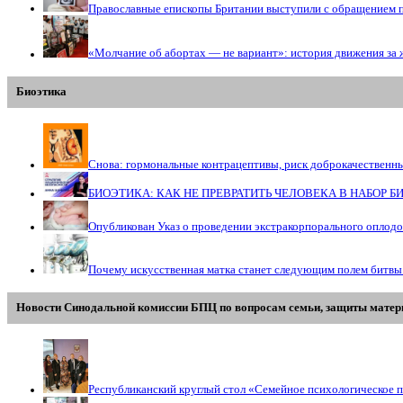
Православные епископы Британии выступили с обращением 
«Молчание об абортах — не вариант»: история движения за 
Биоэтика
Снова: гормональные контрацептивы, риск доброкачественн
БИОЭТИКА: КАК НЕ ПРЕВРАТИТЬ ЧЕЛОВЕКА В НАБОР 
Опубликован Указ о проведении экстракорпорального оплод
Почему искусственная матка станет следующим полем битвы
Новости Синодальной комиссии БПЦ по вопросам семьи, защиты матери
Республиканский круглый стол «Семейное психологическое п