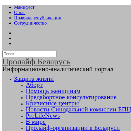
Манифест
О нас
Правила републикации
Сотрудничество
Пролайф Беларусь
Информационно-аналитический портал
Защита жизни
Аборт
Помощь женщинам
Предабортное консультирование
Кризисные центры
Новости Синодальной комиссии БПЦ 
ProLifeNews
В мире
Пролайф-организации в Беларуси