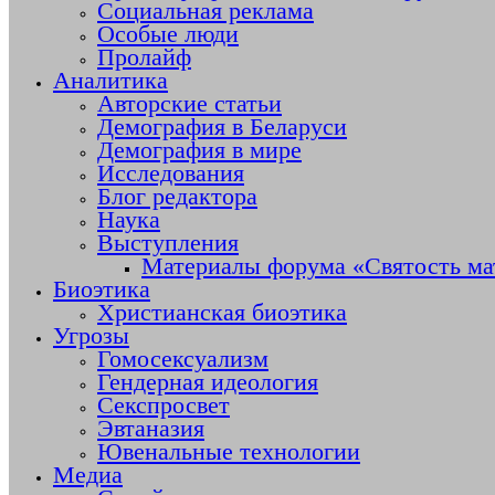
Социальная реклама
Особые люди
Пролайф
Аналитика
Авторские статьи
Демография в Беларуси
Демография в мире
Исследования
Блог редактора
Наука
Выступления
Материалы форума «Святость ма
Биоэтика
Христианская биоэтика
Угрозы
Гомосексуализм
Гендерная идеология
Секспросвет
Эвтаназия
Ювенальные технологии
Медиа