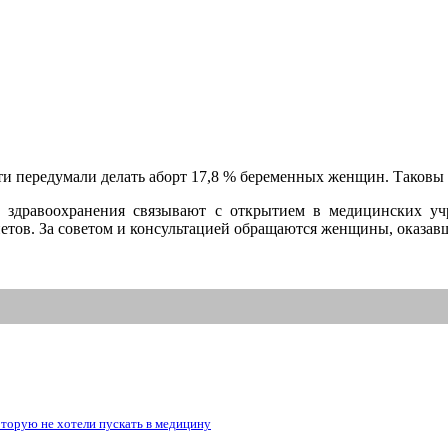
ти передумали делать аборт
1
7,8 % беременных женщин. Таковы 
е здравоохранения связывают с открытием в медицинских уч
нетов
. З
а советом и консультацией обращаются женщины, оказав
рую не хотели пускать в медицину