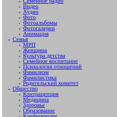
Семейное радио
Видео
Аудио
Фото
Фотоальбомы
Фотогалереи
Анимация
Семья
МРП
Женщина
Культура детства
Семейное воспитание
Психология отношений
Фамилизм
Фамилистика
Родительский комитет
Общество
Контрацепция
Медицина
Здоровье
Образование
Конференции