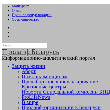
Манифест
О нас
Правила републикации
Сотрудничество
Пролайф Беларусь
Информационно-аналитический портал
Защита жизни
Аборт
Помощь женщинам
Предабортное консультирование
Кризисные центры
Новости Синодальной комиссии БПЦ 
ProLifeNews
В мире
Пролайф-организации в Беларуси