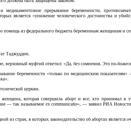
орого должны быть защищены законом.
 и медикаментозное прерывание беременности, противозача
орых является «унижение человеческого достоинства и убийс
ю помощь из федерального бюджета беременным женщинам и сем
ат Таджуддин.
ие, верховный муфтий ответил: «Да, без сомнения. Это по-божес
рывание беременности «только по медицинским показателям» 
нка».
толической церкви.
, женщина, которая совершила аборт и все, кто принимал в э
ние — так называемое ex communicatio», — заявил РИА Новост
ной из стран, в которых законодательство об абортах является 