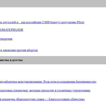
ых опухолей и…как российские СМИ берегут репутацию Pfizer
БИОМАТЕРИАЛОВ
отворения
 в движении против абортов
нства и детства
редабортное консультирование. Роль отца в сохранении беременности»
иалоговых площадках, которые проходят в столичных учреждениях
ая площадка «Благополучие семьи — благосостояние общества»