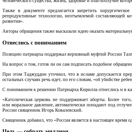
человеческого существа, жизнь, здоровье и благополучие кот
Также в документе предлагается запретить хирургическое
репродуктивные технологии, неотъемлемой составляющей кот
развития».
Авторы обращения также высказали идею оказать материальну
Отнеслись с пониманием
Позицию патриарха поддержал верховный муфтий России Талг
На вопрос о том, готов ли он сам подписать подобное обращен
При этом Таджуддин уточнил, что в исламе допускается пре
остальных случаях речь идет, по его словам, «об убийстве ребе
С пониманием к решению Патриарха Кирилла отнеслись и в ка
«Католическая церковь не поддерживает аборты. Более того
или моральное давление, автоматически попадают под отлуче
России священник Игорь Ковалевский.
Священник добавил, что «Россия является в настоящее время од
Цель — собрать миллион