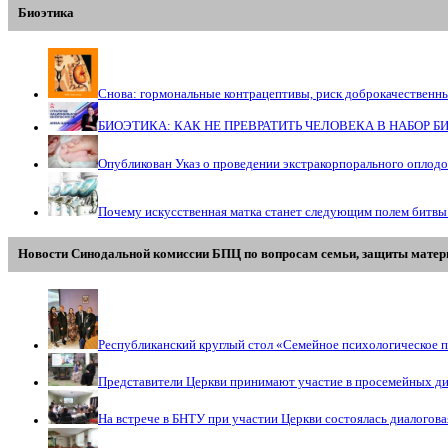
Биоэтика
Снова: гормональные контрацептивы, риск доброкачественн
БИОЭТИКА: КАК НЕ ПРЕВРАТИТЬ ЧЕЛОВЕКА В НАБОР 
Опубликован Указ о проведении экстракорпорального оплод
Почему искусственная матка станет следующим полем битвы
Новости Синодальной комиссии БПЦ по вопросам семьи, защиты матери
Республиканский круглый стол «Семейное психологическое п
Представители Церкви принимают участие в просемейных д
На встрече в БНТУ при участии Церкви состоялась диалогов