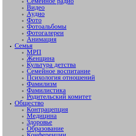
Семейное радио
Видео
Аудио
Фото
Фотоальбомы
Фотогалереи
Анимация
Семья
МРП
Женщина
Культура детства
Семейное воспитание
Психология отношений
Фамилизм
Фамилистика
Родительский комитет
Общество
Контрацепция
Медицина
Здоровье
Образование
Конференции