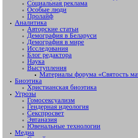
Социальная реклама
Особые люди
Пролайф
Аналитика
Авторские статьи
Демография в Беларуси
Демография в мире
Исследования
Блог редактора
Наука
Выступления
Материалы форума «Святость ма
Биоэтика
Христианская биоэтика
Угрозы
Гомосексуализм
Гендерная идеология
Секспросвет
Эвтаназия
Ювенальные технологии
Медиа