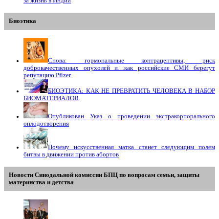
за жизнь в Индии
Биоэтика
Снова: гормональные контрацептивы, риск
доброкачественных опухолей и…как российские СМИ берегут
репутацию Pfizer
БИОЭТИКА: КАК НЕ ПРЕВРАТИТЬ ЧЕЛОВЕКА В НАБОР
БИОМАТЕРИАЛОВ
Опубликован Указ о проведении экстракорпорального
оплодотворения
Почему искусственная матка станет следующим полем
битвы в движении против абортов
Новости Синодальной комиссии БПЦ по вопросам семьи, защиты
материнства и детства