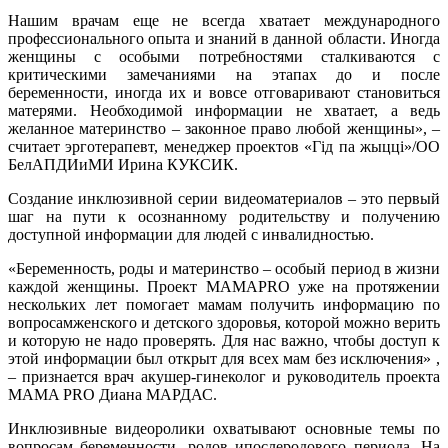
Нашим врачам еще не всегда хватает международного
профессионального опыта и знаний в данной области. Иногда
женщины с особыми потребностями сталкиваются с
критическими замечаниями на этапах до и после
беременности, иногда их и вовсе отговаривают становиться
матерями. Необходимой информации не хватает, а ведь
желанное материнство – законное право любой женщины», –
считает эрготерапевт, менеджер проектов «Гiд па жыццi»/ОО
БелАПДИиМИ Ирина КУКСИК.
Создание инклюзивной серии видеоматериалов – это первый
шаг на пути к осознанному родительству и получению
доступной информации для людей с инвалидностью.
«Беременность, роды и материнство – особый период в жизни
каждой женщины. Проект MAMAPRO уже на протяжении
нескольких лет помогает мамам получить информацию по
вопросамженского и детского здоровья, которой можно верить
и которую не надо проверять. Для нас важно, чтобы доступ к
этой информации был открыт для всех мам без исключения» ,
– признается врач акушер-гинеколог и руководитель проекта
MAMA PRO Диана МАРДАС.
Инклюзивные видеоролики охватывают основные темы по
вопросам беременности, родов ипослеродового периода. На