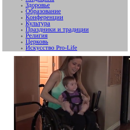
Здоровье
Образование
Конференции
Культура
Праздники и традиции
Религия
Церковь
Искусство Pro-Life