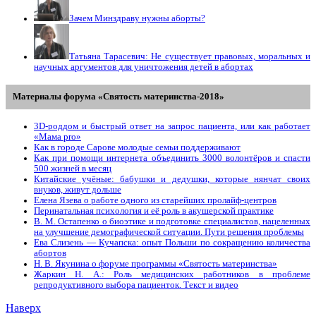
Зачем Минздраву нужны аборты?
Татьяна Тарасевич: Не существует правовых, моральных и
научных аргументов для уничтожения детей в абортах
Материалы форума «Святость материнства-2018»
3D-роддом и быстрый ответ на запрос пациента, или как работает
«Мама prо»
Как в городе Сарове молодые семьи поддерживают
Как при помощи интернета объединить 3000 волонтёров и спасти
500 жизней в месяц
Китайские учёные: бабушки и дедушки, которые нянчат своих
внуков, живут дольше
Елена Язева о работе одного из старейших пролайф-центров
Перинатальная психология и её роль в акушерской практике
В. М. Остапенко о биоэтике и подготовке специалистов, нацеленных
на улучшение демографической ситуации. Пути решения проблемы
Ева Слизень — Кучапска: опыт Польши по сокращению количества
абортов
Н. В. Якунина о форуме программы «Святость материнства»
Жаркин Н. А.: Роль медицинских работников в проблеме
репродуктивного выбора пациенток. Tекст и видео
Наверх