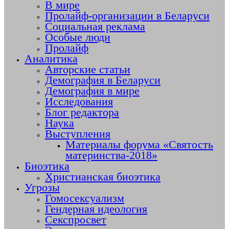
В мире
Пролайф-организации в Беларуси
Социальная реклама
Особые люди
Пролайф
Аналитика
Авторские статьи
Демография в Беларуси
Демография в мире
Исследования
Блог редактора
Наука
Выступления
Материалы форума «Святость
материнства-2018»
Биоэтика
Христианская биоэтика
Угрозы
Гомосексуализм
Гендерная идеология
Секспросвет