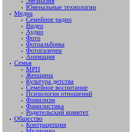
Эвтаназия
Ювенальные технологии
Медиа
Семейное радио
Видео
Аудио
Фото
Фотоальбомы
Фотогалереи
Анимация
Семья
МРП
Женщина
Культура детства
Семейное воспитание
Психология отношений
Фамилизм
Фамилистика
Родительский комитет
Общество
Контрацепция
Медицина