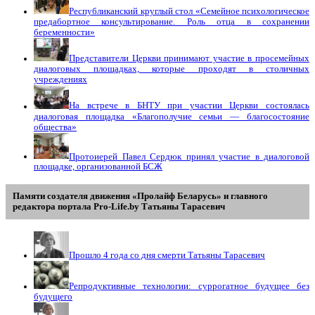
Республиканский круглый стол «Семейное психологическое
предабортное консультирование. Роль отца в сохранении
беременности»
Представители Церкви принимают участие в просемейных
диалоговых площадках, которые проходят в столичных
учреждениях
На встрече в БНТУ при участии Церкви состоялась
диалоговая площадка «Благополучие семьи — благосостояние
общества»
Протоиерей Павел Сердюк принял участие в диалоговой
площадке, организованной БСЖ
Памяти создателя движения «Пролайф Беларусь» и главного
редактора портала Pro-Life.by Tатьяны Tарасевич
Прошло 4 года со дня смерти Татьяны Тарасевич
Репродуктивные технологии: суррогатное будущее без
будущего