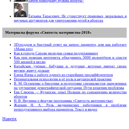
Зачем Минздраву нужны аборты?
Татьяна Тарасевич: Не существует правовых, моральных и
научных аргументов для уничтожения детей в абортах
Материалы форума «Святость материнства-2018»
3D-роддом и быстрый ответ на запрос пациента, или как работает
«Мама prо»
Как в городе Сарове молодые семьи поддерживают
Как при помощи интернета объединить 3000 волонтёров и спасти
500 жизней в месяц
Китайские учёные: бабушки и дедушки, которые нянчат своих
внуков, живут дольше
Елена Язева о работе одного из старейших пролайф-центров
Перинатальная психология и её роль в акушерской практике
В. М. Остапенко о биоэтике и подготовке специалистов, нацеленных
на улучшение демографической ситуации. Пути решения проблемы
Ева Слизень — Кучапска: опыт Польши по сокращению количества
абортов
Н. В. Якунина о форуме программы «Святость материнства»
Жаркин Н. А.: Роль медицинских работников в проблеме
репродуктивного выбора пациенток. Tекст и видео
Наверх