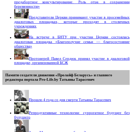
предабортное консультирование. Роль отца в сохранении
беременности»
Представители Церкви принимают участие в просемейных
диалоговых площадках, которые проходят в столичных
учреждениях
На встрече в БНТУ при участии Церкви состоялась
диалоговая площадка «Благополучие семьи — благосостояние
общества»
Протоиерей Павел Сердюк принял участие в диалоговой
площадке, организованной БСЖ
Памяти создателя движения «Пролайф Беларусь» и главного
редактора портала Pro-Life.by Tатьяны Tарасевич
Прошло 4 года со дня смерти Татьяны Тарасевич
Репродуктивные технологии: суррогатное будущее без
будущего