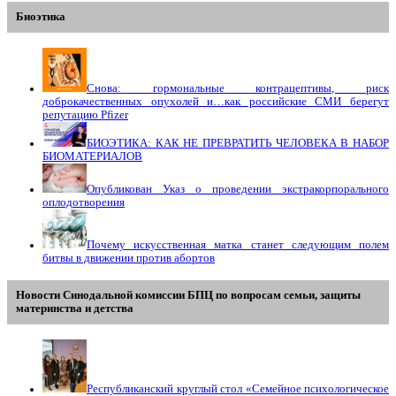
Биоэтика
Снова: гормональные контрацептивы, риск
доброкачественных опухолей и…как российские СМИ берегут
репутацию Pfizer
БИОЭТИКА: КАК НЕ ПРЕВРАТИТЬ ЧЕЛОВЕКА В НАБОР
БИОМАТЕРИАЛОВ
Опубликован Указ о проведении экстракорпорального
оплодотворения
Почему искусственная матка станет следующим полем
битвы в движении против абортов
Новости Синодальной комиссии БПЦ по вопросам семьи, защиты
материнства и детства
Республиканский круглый стол «Семейное психологическое