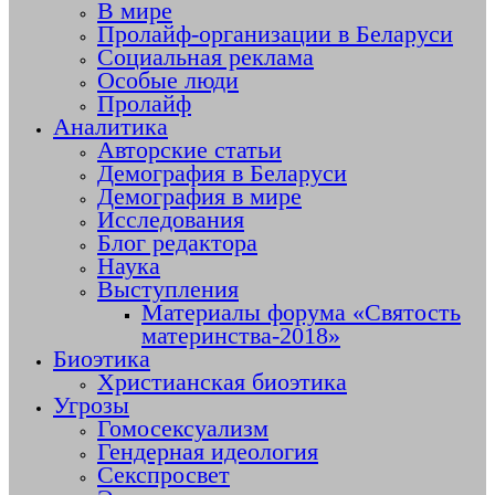
В мире
Пролайф-организации в Беларуси
Социальная реклама
Особые люди
Пролайф
Аналитика
Авторские статьи
Демография в Беларуси
Демография в мире
Исследования
Блог редактора
Наука
Выступления
Материалы форума «Святость
материнства-2018»
Биоэтика
Христианская биоэтика
Угрозы
Гомосексуализм
Гендерная идеология
Секспросвет