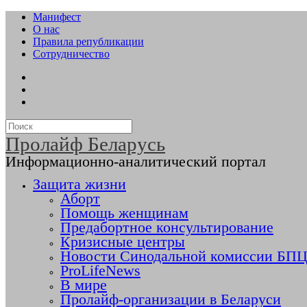
Манифест
О нас
Правила републикации
Сотрудничество
Пролайф Беларусь
Информационно-аналитический портал
Защита жизни
Аборт
Помощь женщинам
Предабортное консультирование
Кризисные центры
Новости Синодальной комиссии БПЦ 
ProLifeNews
В мире
Пролайф-организации в Беларуси