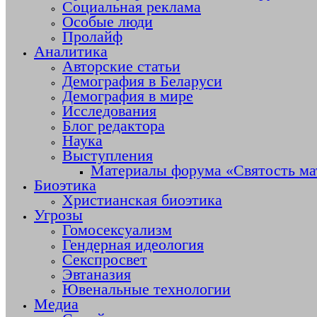
Социальная реклама
Особые люди
Пролайф
Аналитика
Авторские статьи
Демография в Беларуси
Демография в мире
Исследования
Блог редактора
Наука
Выступления
Материалы форума «Святость ма
Биоэтика
Христианская биоэтика
Угрозы
Гомосексуализм
Гендерная идеология
Секспросвет
Эвтаназия
Ювенальные технологии
Медиа