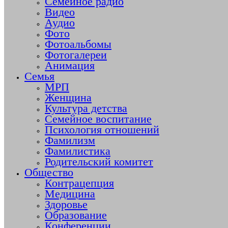
Семейное радио
Видео
Аудио
Фото
Фотоальбомы
Фотогалереи
Анимация
Семья
МРП
Женщина
Культура детства
Семейное воспитание
Психология отношений
Фамилизм
Фамилистика
Родительский комитет
Общество
Контрацепция
Медицина
Здоровье
Образование
Конференции