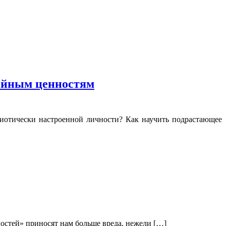
мейным ценностям
риотически настроенной личности? Как научить подрастающее
ностей» приносят нам больше вреда, нежели […]