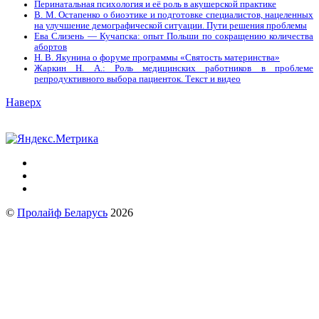
Перинатальная психология и её роль в акушерской практике
В. М. Остапенко о биоэтике и подготовке специалистов, нацеленных
на улучшение демографической ситуации. Пути решения проблемы
Ева Слизень — Кучапска: опыт Польши по сокращению количества
абортов
Н. В. Якунина о форуме программы «Святость материнства»
Жаркин Н. А.: Роль медицинских работников в проблеме
репродуктивного выбора пациенток. Tекст и видео
Наверх
©
Пролайф Беларусь
2026