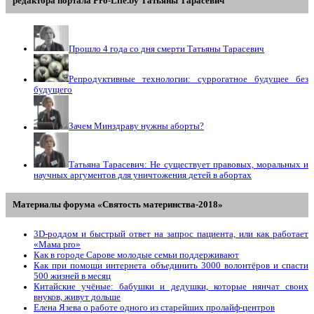
редактора портала Pro-Life.by Tатьяны Tарасевич
Прошло 4 года со дня смерти Татьяны Тарасевич
Репродуктивные технологии: суррогатное будущее без
будущего
Зачем Минздраву нужны аборты?
Татьяна Тарасевич: Не существует правовых, моральных и
научных аргументов для уничтожения детей в абортах
Материалы форума «Святость материнства-2018»
3D-роддом и быстрый ответ на запрос пациента, или как работает
«Мама prо»
Как в городе Сарове молодые семьи поддерживают
Как при помощи интернета объединить 3000 волонтёров и спасти
500 жизней в месяц
Китайские учёные: бабушки и дедушки, которые нянчат своих
внуков, живут дольше
Елена Язева о работе одного из старейших пролайф-центров