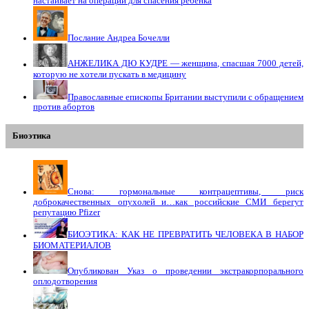
настаивает на операции для спасения ребёнка
Послание Андреа Бочелли
АНЖЕЛИКА ДЮ КУДРЕ — женщина, спасшая 7000 детей,
которую не хотели пускать в медицину
Православные епископы Британии выступили с обращением
против абортов
Биоэтика
Снова: гормональные контрацептивы, риск
доброкачественных опухолей и…как российские СМИ берегут
репутацию Pfizer
БИОЭТИКА: КАК НЕ ПРЕВРАТИТЬ ЧЕЛОВЕКА В НАБОР
БИОМАТЕРИАЛОВ
Опубликован Указ о проведении экстракорпорального
оплодотворения