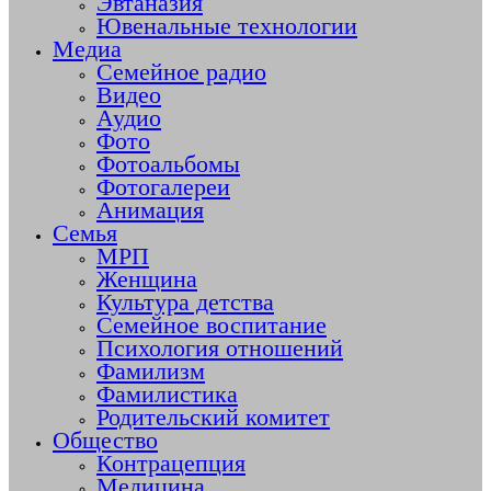
Эвтаназия
Ювенальные технологии
Медиа
Семейное радио
Видео
Аудио
Фото
Фотоальбомы
Фотогалереи
Анимация
Семья
МРП
Женщина
Культура детства
Семейное воспитание
Психология отношений
Фамилизм
Фамилистика
Родительский комитет
Общество
Контрацепция
Медицина