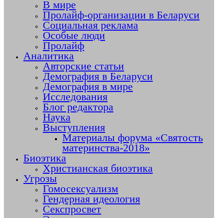
В мире
Пролайф-организации в Беларуси
Социальная реклама
Особые люди
Пролайф
Аналитика
Авторские статьи
Демография в Беларуси
Демография в мире
Исследования
Блог редактора
Наука
Выступления
Материалы форума «Святость
материнства-2018»
Биоэтика
Христианская биоэтика
Угрозы
Гомосексуализм
Гендерная идеология
Секспросвет