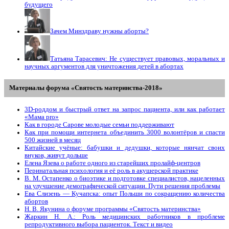
будущего
Зачем Минздраву нужны аборты?
Татьяна Тарасевич: Не существует правовых, моральных и
научных аргументов для уничтожения детей в абортах
Материалы форума «Святость материнства-2018»
3D-роддом и быстрый ответ на запрос пациента, или как работает
«Мама prо»
Как в городе Сарове молодые семьи поддерживают
Как при помощи интернета объединить 3000 волонтёров и спасти
500 жизней в месяц
Китайские учёные: бабушки и дедушки, которые нянчат своих
внуков, живут дольше
Елена Язева о работе одного из старейших пролайф-центров
Перинатальная психология и её роль в акушерской практике
В. М. Остапенко о биоэтике и подготовке специалистов, нацеленных
на улучшение демографической ситуации. Пути решения проблемы
Ева Слизень — Кучапска: опыт Польши по сокращению количества
абортов
Н. В. Якунина о форуме программы «Святость материнства»
Жаркин Н. А.: Роль медицинских работников в проблеме
репродуктивного выбора пациенток. Tекст и видео