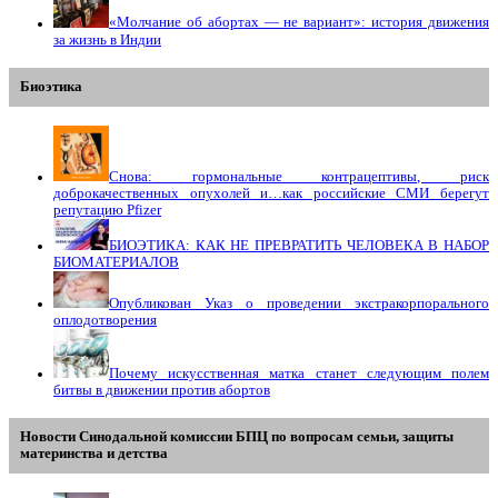
«Молчание об абортах — не вариант»: история движения
за жизнь в Индии
Биоэтика
Снова: гормональные контрацептивы, риск
доброкачественных опухолей и…как российские СМИ берегут
репутацию Pfizer
БИОЭТИКА: КАК НЕ ПРЕВРАТИТЬ ЧЕЛОВЕКА В НАБОР
БИОМАТЕРИАЛОВ
Опубликован Указ о проведении экстракорпорального
оплодотворения
Почему искусственная матка станет следующим полем
битвы в движении против абортов
Новости Синодальной комиссии БПЦ по вопросам семьи, защиты
материнства и детства