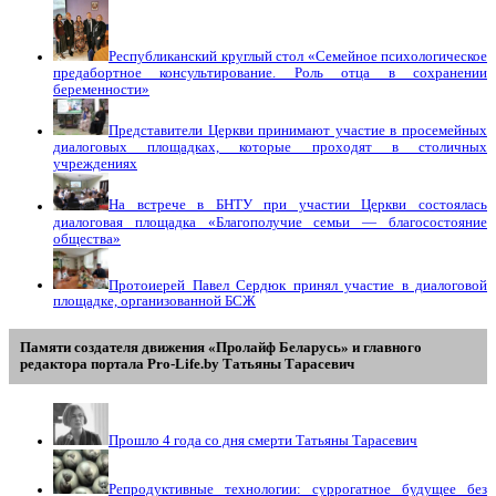
Республиканский круглый стол «Семейное психологическое
предабортное консультирование. Роль отца в сохранении
беременности»
Представители Церкви принимают участие в просемейных
диалоговых площадках, которые проходят в столичных
учреждениях
На встрече в БНТУ при участии Церкви состоялась
диалоговая площадка «Благополучие семьи — благосостояние
общества»
Протоиерей Павел Сердюк принял участие в диалоговой
площадке, организованной БСЖ
Памяти создателя движения «Пролайф Беларусь» и главного
редактора портала Pro-Life.by Tатьяны Tарасевич
Прошло 4 года со дня смерти Татьяны Тарасевич
Репродуктивные технологии: суррогатное будущее без