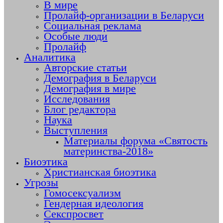
В мире
Пролайф-организации в Беларуси
Социальная реклама
Особые люди
Пролайф
Аналитика
Авторские статьи
Демография в Беларуси
Демография в мире
Исследования
Блог редактора
Наука
Выступления
Материалы форума «Святость
материнства-2018»
Биоэтика
Христианская биоэтика
Угрозы
Гомосексуализм
Гендерная идеология
Секспросвет