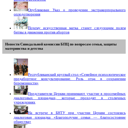
Опубликован Указ о проведении экстракорпорального
оплодотворения
Почему искусственная матка станет следующим полем
битвы в движении против абортов
Новости Синодальной комиссии БПЦ по вопросам семьи, защиты
материнства и детства
Республиканский круглый стол «Семейное психологическое
предабортное консультирование. Роль отца в сохранении
беременности»
Представители Церкви принимают участие в просемейных
диалоговых площадках, которые проходят в столичных
учреждениях
На встрече в БНТУ при участии Церкви состоялась
диалоговая площадка «Благополучие семьи — благосостояние
общества»