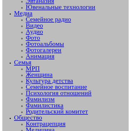
Эвтаназия
Ювенальные технологии
Медиа
Семейное радио
Видео
Аудио
Фото
Фотоальбомы
Фотогалереи
Анимация
Семья
МРП
Женщина
Культура детства
Семейное воспитание
Психология отношений
Фамилизм
Фамилистика
Родительский комитет
Общество
Контрацепция
Медицина