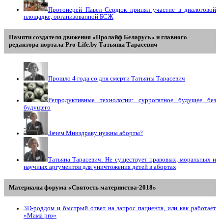
Протоиерей Павел Сердюк принял участие в диалоговой
площадке, организованной БСЖ
Памяти создателя движения «Пролайф Беларусь» и главного
редактора портала Pro-Life.by Tатьяны Tарасевич
Прошло 4 года со дня смерти Татьяны Тарасевич
Репродуктивные технологии: суррогатное будущее без
будущего
Зачем Минздраву нужны аборты?
Татьяна Тарасевич: Не существует правовых, моральных и
научных аргументов для уничтожения детей в абортах
Материалы форума «Святость материнства-2018»
3D-роддом и быстрый ответ на запрос пациента, или как работает
«Мама prо»