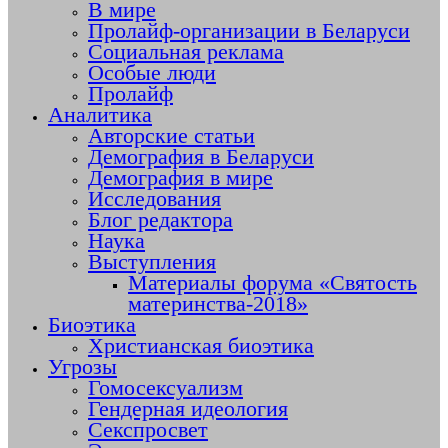
В мире
Пролайф-организации в Беларуси
Социальная реклама
Особые люди
Пролайф
Аналитика
Авторские статьи
Демография в Беларуси
Демография в мире
Исследования
Блог редактора
Наука
Выступления
Материалы форума «Святость
материнства-2018»
Биоэтика
Христианская биоэтика
Угрозы
Гомосексуализм
Гендерная идеология
Секспросвет