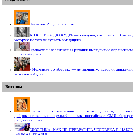
Послание Андреа Бочелли
АНЖЕЛИКА ДЮ КУДРЕ — женщина, спасшая 7000 детей,
которую не хотели пускать в медицину
Православные епископы Британии выступили с обращением
против абортов
«Молчание об абортах — не вариант»: история движения
за жизнь в Индии
Биоэтика
Снова: гормональные контрацептивы, риск
доброкачественных опухолей и…как российские СМИ берегут
репутацию Pfizer
БИОЭТИКА: КАК НЕ ПРЕВРАТИТЬ ЧЕЛОВЕКА В НАБОР
БИОМАТЕРИАЛОВ