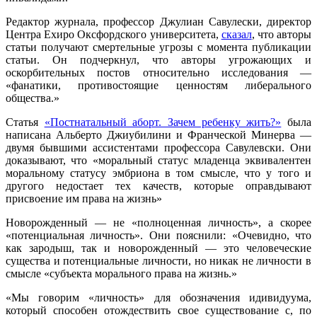
Редактор журнала, профессор Джулиан Савулески, директор
Центра Ехиро Оксфордского университета,
сказал
, что авторы
статьи получают смертельные угрозы с момента публикации
статьи. Он подчеркнул, что авторы угрожающих и
оскорбительных постов относительно исследования —
«фанатики, противостоящие ценностям либерального
общества.»
Статья
«Постнатальный аборт. Зачем ребенку жить?»
была
написана Альберто Джиубилини и Франческой Минерва —
двумя бывшими ассистентами профессора Савулевски. Они
доказывают, что «моральный статус младенца эквивалентен
моральному статусу эмбриона в том смысле, что у того и
другого недостает тех качеств, которые оправдывают
присвоение им права на жизнь»
Новорожденный — не «полноценная личность», а скорее
«потенциальная личность». Они пояснили: «Очевидно, что
как зародыш, так и новорожденный — это человеческие
существа и потенциальные личности, но никак не личности в
смысле «субъекта морального права на жизнь.»
«Мы говорим «личность» для обозначения идивидуума,
который способен отождествить свое существование с, по