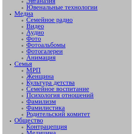
Эвтаназия
Ювенальные технологии
Медиа
Семейное радио
Видео
Аудио
Фото
Фотоальбомы
Фотогалереи
Анимация
Семья
МРП
Женщина
Культура детства
Семейное воспитание
Психология отношений
Фамилизм
Фамилистика
Родительский комитет
Общество
Контрацепция
Медицина