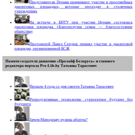
Представители Церкви принимают участие в просемейных
диалоговых площадках, которые проходят в столичных
учреждениях
На встрече в БНТУ при участии Церкви состоялась
диалоговая площадка «Благополучие семьи — благосостояние
общества»
Протоиерей Павел Сердюк принял участие в диалоговой
площадке, организованной БСЖ
Памяти создателя движения «Пролайф Беларусь» и главного
редактора портала Pro-Life.by Tатьяны Tарасевич
Прошло 4 года со дня смерти Татьяны Тарасевич
Репродуктивные технологии: суррогатное будущее без
будущего
Зачем Минздраву нужны аборты?