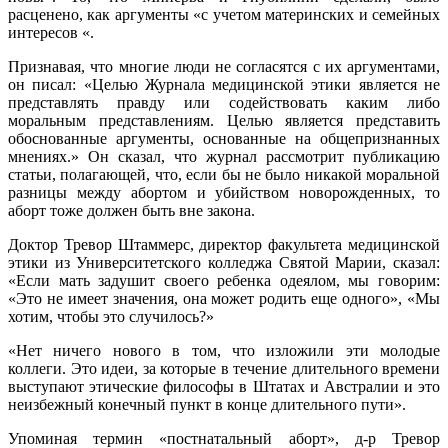
расценено, как аргументы «с учетом материнских и семейных
интересов «.
Признавая, что многие люди не согласятся с их аргументами,
он писал: «Целью Журнала медицинской этики является не
представлять правду или содействовать каким либо
моральным представлениям. Целью является представить
обоснованные аргументы, основанные на общепризнанных
мнениях.» Он сказал, что журнал рассмотрит публикацию
статьи, полагающей, что, если бы не было никакой моральной
разницы между абортом и убийством новорожденных, то
аборт тоже должен быть вне закона.
Доктор Тревор Штаммерс, директор факультета медицинской
этики из Университетского колледжа Святой Марии, сказал:
«Если мать задушит своего ребенка одеялом, мы говорим:
«Это не имеет значения, она может родить еще одного», «Мы
хотим, чтобы это случилось?»
«Нет ничего нового в том, что изложили эти молодые
коллеги. Это идеи, за которые в течение длительного времени
выступают этические философы в Штатах и Австралии и это
неизбежный конечный пункт в конце длительного пути».
Упоминая термин «постнатальный аборт», д-р Тревор