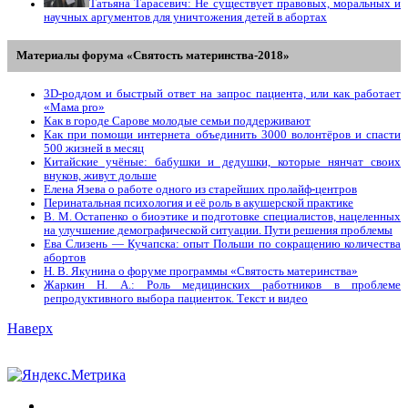
Татьяна Тарасевич: Не существует правовых, моральных и
научных аргументов для уничтожения детей в абортах
Материалы форума «Святость материнства-2018»
3D-роддом и быстрый ответ на запрос пациента, или как работает
«Мама prо»
Как в городе Сарове молодые семьи поддерживают
Как при помощи интернета объединить 3000 волонтёров и спасти
500 жизней в месяц
Китайские учёные: бабушки и дедушки, которые нянчат своих
внуков, живут дольше
Елена Язева о работе одного из старейших пролайф-центров
Перинатальная психология и её роль в акушерской практике
В. М. Остапенко о биоэтике и подготовке специалистов, нацеленных
на улучшение демографической ситуации. Пути решения проблемы
Ева Слизень — Кучапска: опыт Польши по сокращению количества
абортов
Н. В. Якунина о форуме программы «Святость материнства»
Жаркин Н. А.: Роль медицинских работников в проблеме
репродуктивного выбора пациенток. Tекст и видео
Наверх