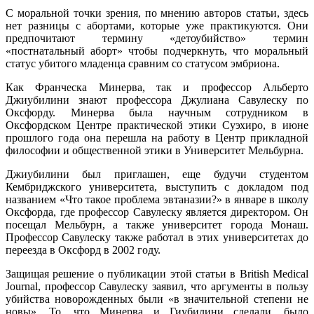
С моральной точки зрения, по мнению авторов статьи, здесь
нет разницы с абортами, которые уже практикуются. Они
предпочитают термину «детоубийство» термин
«постнатальный аборт» чтобы подчеркнуть, что моральный
статус убитого младенца сравним со статусом эмбриона.
Как Франческа Минерва, так и профессор Альберто
Джиубилини знают профессора Джулиана Савулеску по
Оксфорду. Минерва была научным сотрудником в
Оксфордском Центре практической этики Cуэхиро, в июне
прошлого года она перешла на работу в Центр прикладной
философии и общественной этики в Университет Мельбурна.
Джиубилини был приглашен, еще будучи студентом
Кембриджского университета, выступить с докладом под
названием «Что такое проблема эвтаназии?» в январе в школу
Оксфорда, где профессор Савулеску является директором. Он
посещал Мельбурн, а также университет города Монаш.
Профессор Савулеску также работал в этих университетах до
переезда в Оксфорд в 2002 году.
Защищая решение о публикации этой статьи в British Medical
Journal, профессор Савулеску заявил, что аргументы в пользу
убийства новорожденных были «в значительной степени не
новы». То, что Минерва и Гиубилини сделали, было