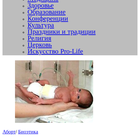
Здоровье
Образование
Конференции
Культура
Праздники и традиции
Религия
Церковь
Искусство Pro-Life
Аборт
/
Биоэтика