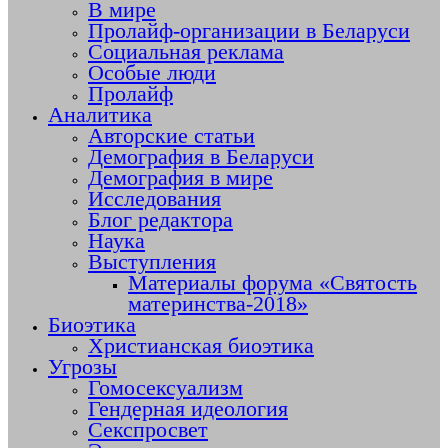
В мире
Пролайф-организации в Беларуси
Социальная реклама
Особые люди
Пролайф
Аналитика
Авторские статьи
Демография в Беларуси
Демография в мире
Исследования
Блог редактора
Наука
Выступления
Материалы форума «Святость
материнства-2018»
Биоэтика
Христианская биоэтика
Угрозы
Гомосексуализм
Гендерная идеология
Секспросвет