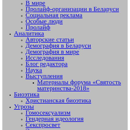
В мире
Пролайф-организации в Беларуси
Социальная реклама
Особые люди
Пролайф
Аналитика
Авторские статьи
Демография в Беларуси
Демография в мире
Исследования
Блог редактора
Наука
Выступления
Материалы форума «Святость
материнства-2018»
Биоэтика
Христианская биоэтика
Угрозы
Гомосексуализм
Гендерная идеология
Секспросвет