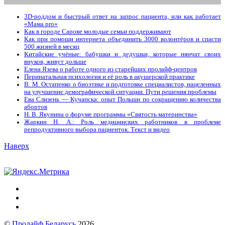
3D-роддом и быстрый ответ на запрос пациента, или как работает
«Мама prо»
Как в городе Сарове молодые семьи поддерживают
Как при помощи интернета объединить 3000 волонтёров и спасти
500 жизней в месяц
Китайские учёные: бабушки и дедушки, которые нянчат своих
внуков, живут дольше
Елена Язева о работе одного из старейших пролайф-центров
Перинатальная психология и её роль в акушерской практике
В. М. Остапенко о биоэтике и подготовке специалистов, нацеленных
на улучшение демографической ситуации. Пути решения проблемы
Ева Слизень — Кучапска: опыт Польши по сокращению количества
абортов
Н. В. Якунина о форуме программы «Святость материнства»
Жаркин Н. А.: Роль медицинских работников в проблеме
репродуктивного выбора пациенток. Tекст и видео
Наверх
©
Пролайф Беларусь
2026