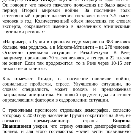
Он говорит, что такого тяжелого положения не было даже в
период Второй мировой войны. За последние годы
естественный прирост населения составлял всего 3-5 тысяч
человек в год. Количественный объем населения, по словам
эксперта, сокращается именно в населенных этническими
грузинами регионах:
«Например, в Гурии в прошлом году умерло на 388 человек
больше, чем родилось, а в Мцхета-Мтианети – на 278 человек.
Особенно тревожная ситуация в Рача-Лечхуми. В Раче,
например, проживало 70 тысяч человек, а теперь и 22 тысячи
не живет. Если так продолжится, то в Раче через 10-15 лет
никого не останется».
Как отмечает Тотадзе, на население повлияли войны,
социальные проблемы, стресс. Улучшению ситуации, по
словам специалиста, может помочь и предложенная
патриархом инициатива. Но новый предмет едва ли станет
определяющим фактором в оздоровлении ситуации.
С тревожным прогнозом отдельных демографов, согласно
которому к 2050 году население Грузии сократится на 30%, не
согласен премьер-министр страны.
Бидзина
Иванишвили
уверен, что страну ожидает демографический
подъем, и для этого государство «будет вести правильную