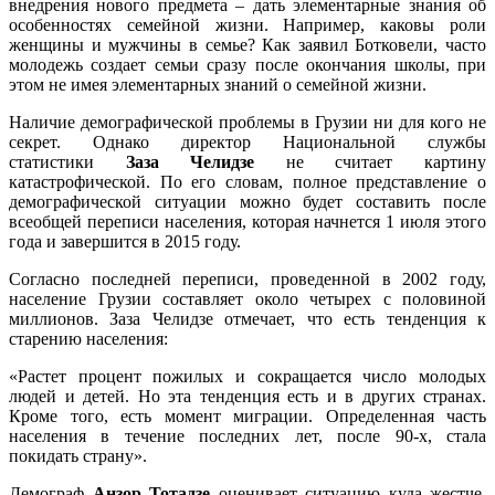
внедрения нового предмета – дать элементарные знания об
особенностях семейной жизни. Например, каковы роли
женщины и мужчины в семье? Как заявил Ботковели, часто
молодежь создает семьи сразу после окончания школы, при
этом не имея элементарных знаний о семейной жизни.
Наличие демографической проблемы в Грузии ни для кого не
секрет. Однако директор Национальной службы
статистики
Заза Челидзе
не считает картину
катастрофической. По его словам, полное представление о
демографической ситуации можно будет составить после
всеобщей переписи населения, которая начнется 1 июля этого
года и завершится в 2015 году.
Согласно последней переписи, проведенной в 2002 году,
население Грузии составляет около четырех с половиной
миллионов. Заза Челидзе отмечает, что есть тенденция к
старению населения:
«Растет процент пожилых и сокращается число молодых
людей и детей. Но эта тенденция есть и в других странах.
Кроме того, есть момент миграции. Определенная часть
населения в течение последних лет, после 90-х, стала
покидать страну».
Демограф
Анзор Тотадзе
оценивает ситуацию куда жестче.