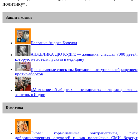
политику».
Защита жизни
Послание Андреа Бочелли
АНЖЕЛИКА ДЮ КУДРЕ — женщина, спасшая 7000 детей,
которую не хотели пускать в медицину
Православные епископы Британии выступили с обращением
против абортов
«Молчание об абортах — не вариант»: история движения
за жизнь в Индии
Биоэтика
Снова: гормональные контрацептивы, риск
доброкачественных опухолей и…как российские СМИ берегут