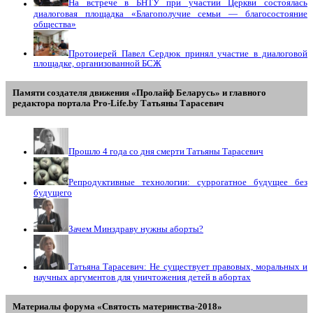
На встрече в БНТУ при участии Церкви состоялась
диалоговая площадка «Благополучие семьи — благосостояние
общества»
Протоиерей Павел Сердюк принял участие в диалоговой
площадке, организованной БСЖ
Памяти создателя движения «Пролайф Беларусь» и главного
редактора портала Pro-Life.by Tатьяны Tарасевич
Прошло 4 года со дня смерти Татьяны Тарасевич
Репродуктивные технологии: суррогатное будущее без
будущего
Зачем Минздраву нужны аборты?
Татьяна Тарасевич: Не существует правовых, моральных и
научных аргументов для уничтожения детей в абортах
Материалы форума «Святость материнства-2018»