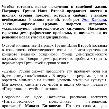
Чтобы готовить новые поколения к семейной жизни,
Патриарх Грузии Илия Второй предлагает ввести в
школах страны предмет, который снабдит учеников
необходимым багажом знаний, сообщает
Эхо Кавказа
.
Таким образом Церковь надеется исправить
ухудшающуюся демографическую ситуацию. Насколько
серьезны демографические проблемы, и поможет ли их
решению новая учебная дисциплина?
О своей инициативе Патриарх Грузии
Илия Второй
поставил
в известность общественность вчера на благотворительном
концерте недавно созданного Фонда демографического
возрождения. Говоря о демографических проблемах страны,
первоиерарх Грузинской церкви заявил:
«Думаю, Грузия сможет преодолеть эту проблему, если мы
будем этому содействовать. В первую очередь мы должны
обратить внимание на низкий уровень семейной культуры.
Мы должны сделать все, чтобы в школе обучали предмету
«Подготовка к семейной жизни».
Подробнее об идее Патриарха рассказал агентству
«Интерпрессньюс» пресс-спикер патриархии,
протоиерей
Микаэл Ботковели
. По его словам, цель