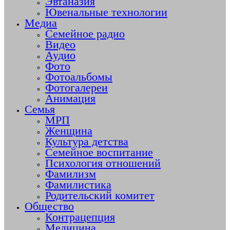
Эвтаназия
Ювенальные технологии
Медиа
Семейное радио
Видео
Аудио
Фото
Фотоальбомы
Фотогалереи
Анимация
Семья
МРП
Женщина
Культура детства
Семейное воспитание
Психология отношений
Фамилизм
Фамилистика
Родительский комитет
Общество
Контрацепция
Медицина