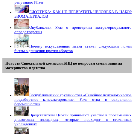
репутацию Pfizer
БИОЭТИКА: КАК НЕ ПРЕВРАТИТЬ ЧЕЛОВЕКА В НАБОР
БИОМАТЕРИАЛОВ
Опубликован Указ о проведении экстракорпорального
оплодотворения
Почему искусственная матка станет следующим полем
битвы в движении против абортов
Новости Синодальной комиссии БПЦ по вопросам семьи, защиты
материнства и детства
Республиканский круглый стол «Семейное психологическое
предабортное консультирование. Роль отца в сохранении
беременности»
Представители Церкви принимают участие в просемейных
диалоговых площадках, которые проходят в столичных
учреждениях