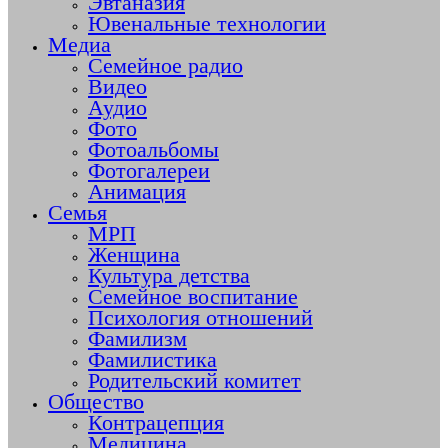
Эвтаназия
Ювенальные технологии
Медиа
Семейное радио
Видео
Аудио
Фото
Фотоальбомы
Фотогалереи
Анимация
Семья
МРП
Женщина
Культура детства
Семейное воспитание
Психология отношений
Фамилизм
Фамилистика
Родительский комитет
Общество
Контрацепция
Медицина