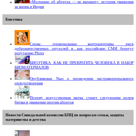
«Молчание об абортах — не вариант»: история движения
за жизнь в Индии
Биоэтика
Снова: гормональные контрацептивы, риск
доброкачественных опухолей и…как российские СМИ берегут
репутацию Pfizer
БИОЭТИКА: КАК НЕ ПРЕВРАТИТЬ ЧЕЛОВЕКА В НАБОР
БИОМАТЕРИАЛОВ
Опубликован Указ о проведении экстракорпорального
оплодотворения
Почему искусственная матка станет следующим полем
битвы в движении против абортов
Новости Синодальной комиссии БПЦ по вопросам семьи, защиты
материнства и детства