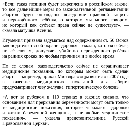
«Если такая позиция будет закреплена в российском законе,
то все дальнейшие меры по законодательной регламентации
абортов будут оправданы вследствие правовой защиты
и нерождённого ребёнка, о котором мы много говорим,
но который как субъект права сейчас не существует», —
сказала матушка Ксения.
Игумения призвала задуматься над содержанием ст. 56 Основ
законодательства об охране здоровья граждан, которая сейчас,
по её словам, допускает убийство нерожденного ребёнка
на ранних сроках по любым причинам и в любое время.
По ее словам, законодательство сейчас не ограничивает
медицинские показания, по которым может быть сделан
аборт — например, приказ Минздравсоцразвития от 2007 года
в качестве медицинских показаний для аборта
предусматривает язву желудка, гипертоническую болезнь.
«А вот за рубежом в 119 странах в законах сказано, что
основанием для прерывания беременности могут быть только
те медицинские показания, которые угрожают здоровью
и жизни беременной женщины, а не любые медицинские
показания», — указала представительница Русской
Православной Церкви.