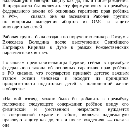
надлежащую правовую защиту как до, так и после рождения.
Я предложила бы включить эту формулировку в преамбулу
федерального закона об основных гарантиях прав ребёнка
в РФ», — сказала она на заседании Рабочей группы
по вопросам выведения абортов из ОМС и защите
многодетных семей.
Рабочая группа была создана по поручению спикера Госдумы
Вячеслава Володина после выступления Святейшего
Патриарха Кирилла в Думе в рамках Рождественских
парламентских встреч.
По словам представительницы Церкви, сейчас в преамбуле
федерального закона об основных гарантиях прав ребёнка
в РФ сказано, что государство признаёт детство важным
этапом жизни человека и исходит из принципов
приоритетности подготовки детей к полноценной жизни
в обществе.
«На мой взгляд, можно было бы добавить в преамбулу
положение следующего содержания: ребёнок ввиду его
физической и умственной незрелости нуждается
в специальной охране и заботе, включая надлежащую
правовую защиту как до, так и после рождения», — сказала
она.