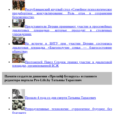
Республиканский круглый стол «Семейное психологическое
предабортное консультирование. Роль отца в сохранении
беременности»
Представители Церкви принимают участие в просемейных
диалоговых площадках, которые проходят в столичных
учреждениях
На встрече в БНТУ при участии Церкви состоялась
диалоговая площадка «Благополучие семьи — благосостояние
общества»
Протоиерей Павел Сердюк принял участие в диалоговой
площадке, организованной БСЖ
Памяти создателя движения «Пролайф Беларусь» и главного
редактора портала Pro-Life.by Tатьяны Tарасевич
Прошло 4 года со дня смерти Татьяны Тарасевич
Репродуктивные технологии: суррогатное будущее без
будущего