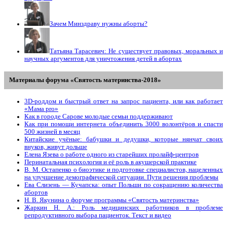
Зачем Минздраву нужны аборты?
Татьяна Тарасевич: Не существует правовых, моральных и
научных аргументов для уничтожения детей в абортах
Материалы форума «Святость материнства-2018»
3D-роддом и быстрый ответ на запрос пациента, или как работает
«Мама prо»
Как в городе Сарове молодые семьи поддерживают
Как при помощи интернета объединить 3000 волонтёров и спасти
500 жизней в месяц
Китайские учёные: бабушки и дедушки, которые нянчат своих
внуков, живут дольше
Елена Язева о работе одного из старейших пролайф-центров
Перинатальная психология и её роль в акушерской практике
В. М. Остапенко о биоэтике и подготовке специалистов, нацеленных
на улучшение демографической ситуации. Пути решения проблемы
Ева Слизень — Кучапска: опыт Польши по сокращению количества
абортов
Н. В. Якунина о форуме программы «Святость материнства»
Жаркин Н. А.: Роль медицинских работников в проблеме
репродуктивного выбора пациенток. Tекст и видео