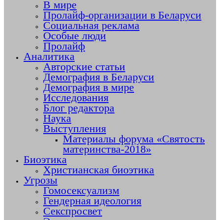
В мире
Пролайф-организации в Беларуси
Социальная реклама
Особые люди
Пролайф
Аналитика
Авторские статьи
Демография в Беларуси
Демография в мире
Исследования
Блог редактора
Наука
Выступления
Материалы форума «Святость
материнства-2018»
Биоэтика
Христианская биоэтика
Угрозы
Гомосексуализм
Гендерная идеология
Секспросвет