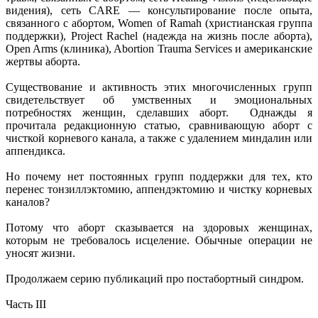
видения), сеть CARE — консультирование после опыта,
связанного с абортом, Women of Ramah (христианская группа
поддержки), Project Rachel (надежда на жизнь после аборта),
Open Arms (клиника), Abortion Trauma Services и американские
жертвы аборта.
Существование и активность этих многочисленных групп
свидетельствует об умственных и эмоциональных
потребностях женщин, сделавших аборт. Однажды я
прочитала редакционную статью, сравнивающую аборт с
чисткой корневого канала, а также с удалением миндалин или
аппендикса.
Но почему нет постоянных групп поддержки для тех, кто
перенес тонзиллэктомию, аппендэктомию и чистку корневых
каналов?
Потому что аборт сказывается на здоровых женщинах,
которым не требовалось исцеление. Обычные операции не
уносят жизни.
​​Продолжаем серию публикаций про постабортный синдром.
Часть III