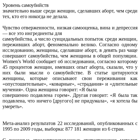
Уровень самоубийств
значительно выше среди женщин, сделавших аборт, чем среди
тех, кто его никогда не делала.
Чувство отверженности, низкая самооценка, вина и депрессия
— все это ингредиенты для
самоубийства, а число суицидальных попыток среди женщин,
переживших аборт, феноменально велико. Согласно одному
исследованию, женщины, сделавшие аборт, в девять раз чаще
совершают самоубийства, чем женщины в общей популяции.
Women’s World сообщает об исследовании, согласно которому
45 процентов женщин, имевших опыт аборта, сказали, что у
них были мысли о самоубийстве. В статье цитируются
женщины, которые описывают свои переживания как
«опустошительные», «коварные», «страдания» и «длительные
мучения». Одна женщина говорит: «Я была
совершенно подавлена горем». Другая говорит: «Я была так
подавлена, что ничего [другого] не придумала», «я хотела бы
умереть».
Мета-анализ результатов 22 исследований, опубликованных с
1995 по 2009 годы, выборка: 877 181 женщин из 6 стран.