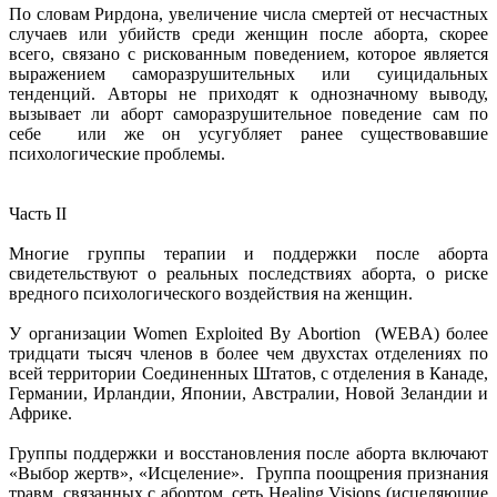
По словам Рирдона, увеличение числа смертей от несчастных
случаев или убийств среди женщин после аборта, скорее
всего, связано с рискованным поведением, которое является
выражением саморазрушительных или суицидальных
тенденций. Авторы не приходят к однозначному выводу,
вызывает ли аборт саморазрушительное поведение сам по
себе или же он усугубляет ранее существовавшие
психологические проблемы.
Часть II
Многие группы терапии и поддержки после аборта
свидетельствуют о реальных последствиях аборта, о риске
вредного психологического воздействия на женщин.
У организации Women Exploited By Abortion (WEBA) более
тридцати тысяч членов в более чем двухстах отделениях по
всей территории Соединенных Штатов, с отделения в Канаде,
Германии, Ирландии, Японии, Австралии, Новой Зеландии и
Африке.
Группы поддержки и восстановления после аборта включают
«Выбор жертв», «Исцеление». Группа поощрения признания
травм, связанных с абортом, сеть Healing Visions (исцеляющие