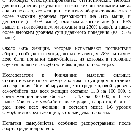
С помощью стандартизированных статистических методов
для объединения результатов нескольких исследований мета-
анализ показал, что женщины с опытом аборта сталкиваются с
более высоким уровнем тревожности (на 34% выше) и
депрессии (на 37% выше), тяжелым алкоголизмом (на 110%
выше) и употреблением марихуаны (на 230% выше), а также
более высоким уровнем суицидального поведения (на 155%
выше).
Около 60% женщин, которые испытывают последствия
аборта, сообщали о суицидальных мыслях, у 28% на самом
деле были попытки самоубийства, из которых в половине
случаев попытки самоубийств были два или более раз.
Исследователи в Финляндии выявили сильные
статистические связи между абортом и суицидом в отчетах
исследования. Они обнаружили, что среднегодовой уровень
самоубийств для всех женщин составил 11,3 на 100 000, а
среди женщин после абортов — 34,7 на 100 000, в 3 раза
выше. Уровень самоубийств после родов, напротив, был в 2
раза ниже всех женщин и составил менее 1/6 уровня
самоубийств среди женщин, которые делали аборты.
Попытки самоубийства особенно распространены после
аборта среди подростков.