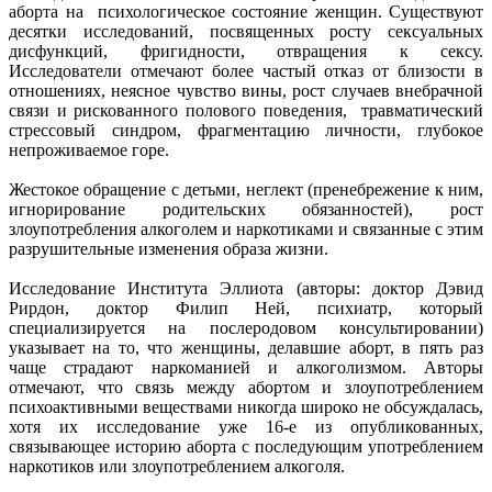
аборта на психологическое состояние женщин. Существуют
десятки исследований, посвященных росту сексуальных
дисфункций, фригидности, отвращения к сексу.
Исследователи отмечают более частый отказ от близости в
отношениях, неясное чувство вины, рост случаев внебрачной
связи и рискованного полового поведения, травматический
стрессовый синдром, фрагментацию личности, глубокое
непроживаемое горе.
Жестокое обращение с детьми,
неглект (пренебрежение к ним,
игнорирование родительских обязанностей), рост
злоупотребления алкоголем и наркотиками и связанные с этим
разрушительные изменения образа жизни.
Исследование Института Эллиота (авторы: доктор Дэвид
Рирдон, доктор Филип Ней, психиатр, который
специализируется на послеродовом консультировании)
указывает на то, что женщины, делавшие аборт, в пять раз
чаще страдают наркоманией и алкоголизмом. Авторы
отмечают, что связь между абортом и злоупотреблением
психоактивными веществами никогда широко не обсуждалась,
хотя их исследование уже 16-е из опубликованных,
связывающее историю аборта с последующим употреблением
наркотиков или злоупотреблением алкоголя.