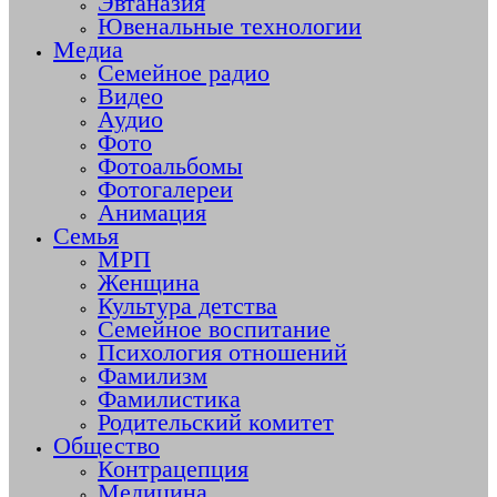
Эвтаназия
Ювенальные технологии
Медиа
Семейное радио
Видео
Аудио
Фото
Фотоальбомы
Фотогалереи
Анимация
Семья
МРП
Женщина
Культура детства
Семейное воспитание
Психология отношений
Фамилизм
Фамилистика
Родительский комитет
Общество
Контрацепция
Медицина