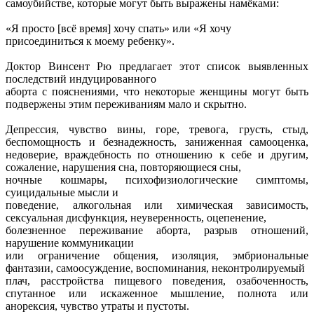
самоубийстве, которые могут быть выражены намёками:
«Я просто [всё время] хочу спать» или «Я хочу
присоединиться к моему ребенку».
Доктор Винсент Рю предлагает этот список выявленных
последствий индуцированного
аборта с пояснениями, что некоторые женщины могут быть
подвержены этим переживаниям мало и скрытно.
Депрессия, чувство вины, горе, тревога, грусть, стыд,
беспомощность и безнадежность, заниженная самооценка,
недоверие, враждебность по отношению к себе и другим,
сожаление, нарушения сна, повторяющиеся сны,
ночные кошмары, психофизиологические симптомы,
суицидальные мысли и
поведение, алкогольная или химическая зависимость,
сексуальная дисфункция, неуверенность, оцепенение,
болезненное переживание аборта, разрыв отношений,
нарушение коммуникации
или ограничение общения, изоляция, эмбриональные
фантазии, самоосуждение, воспоминания, неконтролируемый
плач, расстройства пищевого поведения, озабоченность,
спутанное или искаженное мышление, полнота или
анорексия, чувство утраты и пустоты.