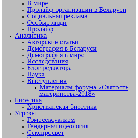
В мире
Пролайф-организации в Беларуси
Социальная реклама
Особые люди
Пролайф
Аналитика
Авторские статьи
Демография в Беларуси
Демография в мире
Исследования
Блог редактора
Наука
Выступления
Материалы форума «Святость
материнства-2018»
Биоэтика
Христианская биоэтика
Угрозы
Гомосексуализм
Гендерная идеология
Секспросвет