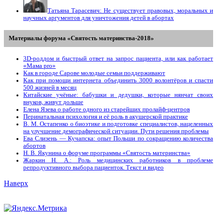
Татьяна Тарасевич: Не существует правовых, моральных и
научных аргументов для уничтожения детей в абортах
Материалы форума «Святость материнства-2018»
3D-роддом и быстрый ответ на запрос пациента, или как работает
«Мама prо»
Как в городе Сарове молодые семьи поддерживают
Как при помощи интернета объединить 3000 волонтёров и спасти
500 жизней в месяц
Китайские учёные: бабушки и дедушки, которые нянчат своих
внуков, живут дольше
Елена Язева о работе одного из старейших пролайф-центров
Перинатальная психология и её роль в акушерской практике
В. М. Остапенко о биоэтике и подготовке специалистов, нацеленных
на улучшение демографической ситуации. Пути решения проблемы
Ева Слизень — Кучапска: опыт Польши по сокращению количества
абортов
Н. В. Якунина о форуме программы «Святость материнства»
Жаркин Н. А.: Роль медицинских работников в проблеме
репродуктивного выбора пациенток. Tекст и видео
Наверх