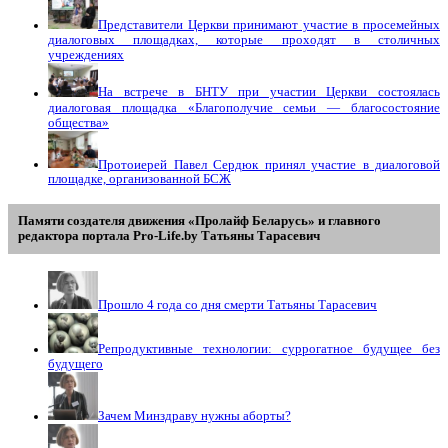
Представители Церкви принимают участие в просемейных
диалоговых площадках, которые проходят в столичных
учреждениях
На встрече в БНТУ при участии Церкви состоялась
диалоговая площадка «Благополучие семьи — благосостояние
общества»
Протоиерей Павел Сердюк принял участие в диалоговой
площадке, организованной БСЖ
Памяти создателя движения «Пролайф Беларусь» и главного
редактора портала Pro-Life.by Tатьяны Tарасевич
Прошло 4 года со дня смерти Татьяны Тарасевич
Репродуктивные технологии: суррогатное будущее без
будущего
Зачем Минздраву нужны аборты?