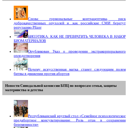
Снова: гормональные контрацептивы, риск
доброкачественных опухолей и…как российские СМИ берегут
репутацию Pfizer
БИОЭТИКА: КАК НЕ ПРЕВРАТИТЬ ЧЕЛОВЕКА В НАБОР
БИОМАТЕРИАЛОВ
Опубликован Указ о проведении экстракорпорального
оплодотворения
Почему искусственная матка станет следующим полем
битвы в движении против абортов
Новости Синодальной комиссии БПЦ по вопросам семьи, защиты
материнства и детства
Республиканский круглый стол «Семейное психологическое
предабортное консультирование. Роль отца в сохранении
беременности»