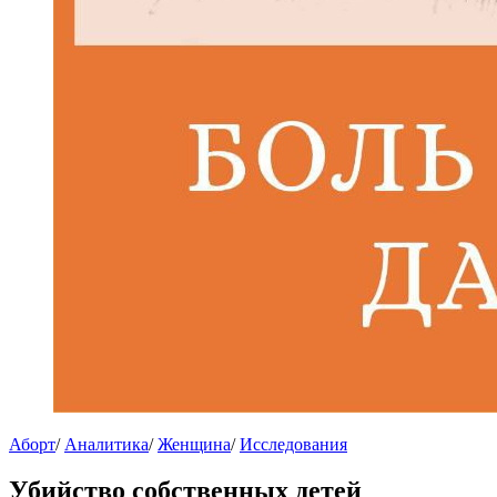
Аборт
/
Аналитика
/
Женщина
/
Исследования
Убийство собственных детей