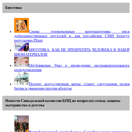
Биоэтика
Снова: гормональные контрацептивы, риск
доброкачественных опухолей и…как российские СМИ берегут
репутацию Pfizer
БИОЭТИКА: КАК НЕ ПРЕВРАТИТЬ ЧЕЛОВЕКА В НАБОР
БИОМАТЕРИАЛОВ
Опубликован Указ о проведении экстракорпорального
оплодотворения
Почему искусственная матка станет следующим полем
битвы в движении против абортов
Новости Синодальной комиссии БПЦ по вопросам семьи, защиты
материнства и детства
Республиканский круглый стол «Семейное психологическое