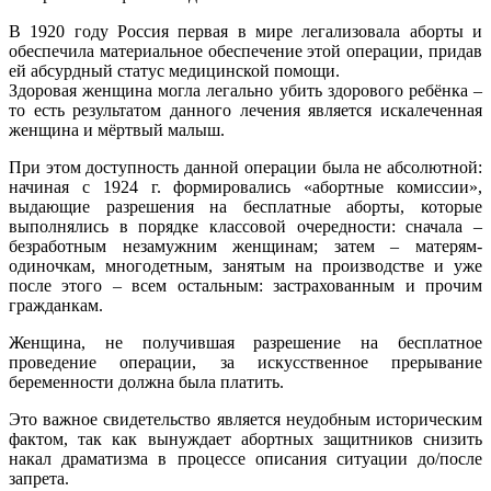
В 1920 году Россия первая в мире легализовала аборты и
обеспечила материальное обеспечение этой операции, придав
ей абсурдный статус медицинской помощи.
Здоровая женщина могла легально убить здорового ребёнка –
то есть результатом данного лечения является искалеченная
женщина и мёртвый малыш.
При этом доступность данной операции была не абсолютной:
начиная с 1924 г. формировались «абортные комиссии»,
выдающие разрешения на бесплатные аборты, которые
выполнялись в порядке классовой очередности: сначала –
безработным незамужним женщинам; затем – матерям-
одиночкам, многодетным, занятым на производстве и уже
после этого – всем остальным: застрахованным и прочим
гражданкам.
Женщина, не получившая разрешение на бесплатное
проведение операции, за искусственное прерывание
беременности должна была платить.
Это важное свидетельство является неудобным историческим
фактом, так как вынуждает абортных защитников снизить
накал драматизма в процессе описания ситуации до/после
запрета.