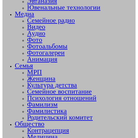
Эвтаназия
Ювенальные технологии
Медиа
Семейное радио
Видео
Аудио
Фото
Фотоальбомы
Фотогалереи
Анимация
Семья
МРП
Женщина
Культура детства
Семейное воспитание
Психология отношений
Фамилизм
Фамилистика
Родительский комитет
Общество
Контрацепция
Медицина