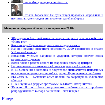
Зачем Минздраву нужны аборты?
Татьяна Тарасевич: Не существует правовых, моральных и
научных аргументов для уничтожения детей в абортах
Материалы форума «Святость материнства-2018»
3D-роддом и быстрый ответ на запрос пациента, или как работает
«Мама prо»
Как в городе Сарове молодые семьи поддерживают
Как при помощи интернета объединить 3000 волонтёров и спасти
500 жизней в месяц
Китайские учёные: бабушки и дедушки, которые нянчат своих
внуков, живут дольше
Елена Язева о работе одного из старейших пролайф-центров
Перинатальная психология и её роль в акушерской практике
В. М. Остапенко о биоэтике и подготовке специалистов, нацеленных
на улучшение демографической ситуации. Пути решения проблемы
Ева Слизень — Кучапска: опыт Польши по сокращению количества
абортов
Н. В. Якунина о форуме программы «Святость материнства»
Жаркин Н. А.: Роль медицинских работников в проблеме
репродуктивного выбора пациенток. Tекст и видео
Наверх