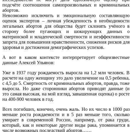
подсчёте соотношения самопроизвольных и криминальных
абортов.
Невозможно исключить и эмоциональную составляющую
оценок экспертов – личная убежденность в необходимости
легальных абортов для общества будет склонять учёного в
сторону более пугающих и шокирующих данных о
материнской и младенческой смертности и неэффективности
запрета для повышения нравственности, снижения рисков для
здоровья и достижения демографических успехов.
А вот в каком контексте интерпретирует общеизвестные
данные Алексей Ульянов:
Уже в 1937 году рождаемость выросла на 1,2 млн человек. В
расчете на одну женщину это дало увеличение на 0,5 ребенка,
с 4,5 до 5. Смертность от криминальных абортов, правда, тоже
выросла. Но даже сторонники абортов приводят данные (и
это самая высокая, на мой взгляд, завышенная оценка) о росте
на 400-900 человек в год.
Всех погибших, конечно, очень жаль. Но их число в 1000 раз
меньше роста рождаемости и в 5 раз меньше того, сколько
умирает в современной России, например, от рака груди,
который, как и некоторые другие виды рака, упоминается в
числе возможных последствий абортов……