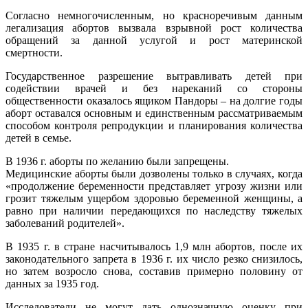
Согласно немногочисленным, но красноречивым данным
легализация абортов вызвала взрывной рост количества
обращений за данной услугой и рост материнской
смертности.
Государственное разрешение вытравливать детей при
содействии врачей и без нареканий со стороны
общественности оказалось ящиком Пандоры – на долгие годы
аборт оставался основным и единственным рассматриваемым
способом контроля репродукции и планирования количества
детей в семье.
В 1936 г. аборты по желанию были запрещены.
Медицинские аборты были дозволены только в случаях, когда
«продолжение беременности представляет угрозу жизни или
грозит тяжелым ущербом здоровью беременной женщины, а
равно при наличии передающихся по наследству тяжелых
заболеваний родителей».
В 1935 г. в стране насчитывалось 1,9 млн абортов, после их
законодательного запрета в 1936 г. их число резко снизилось,
но затем возросло снова, составив примерно половину от
данных за 1935 год.
Исследователи не могут дать однозначную оценку при