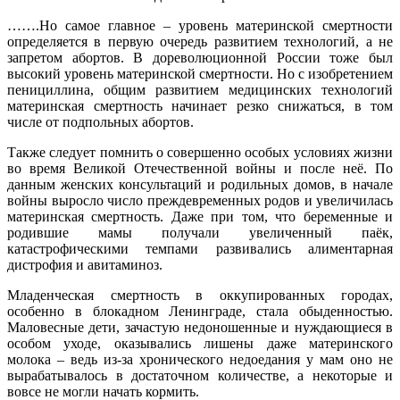
…….Но самое главное – уровень материнской смертности
определяется в первую очередь развитием технологий, а не
запретом абортов. В дореволюционной России тоже был
высокий уровень материнской смертности. Но с изобретением
пенициллина, общим развитием медицинских технологий
материнская смертность начинает резко снижаться, в том
числе от подпольных абортов.
Также следует помнить о совершенно особых условиях жизни
во время Великой Отечественной войны и после неё. По
данным женских консультаций и родильных домов, в начале
войны выросло число преждевременных родов и увеличилась
материнская смертность. Даже при том, что беременные и
родившие мамы получали увеличенный паёк,
катастрофическими темпами развивались алиментарная
дистрофия и авитаминоз.
Младенческая смертность в оккупированных городах,
особенно в блокадном Ленинграде, стала обыденностью.
Маловесные дети, зачастую недоношенные и нуждающиеся в
особом уходе, оказывались лишены даже материнского
молока – ведь из-за хронического недоедания у мам оно не
вырабатывалось в достаточном количестве, а некоторые и
вовсе не могли начать кормить.