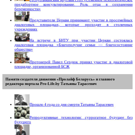
предабортное консультирование. Роль отца в сохранении
беременности»
Представители Церкви принимают участие в просемейных
диалоговых площадках, которые проходят в столичных
учреждениях
На встрече в БНТУ при участии Церкви состоялась
диалоговая площадка «Благополучие семьи — благосостояние
общества»
Протоиерей Павел Сердюк принял участие в диалоговой
площадке, организованной БСЖ
Памяти создателя движения «Пролайф Беларусь» и главного
редактора портала Pro-Life.by Tатьяны Tарасевич
Прошло 4 года со дня смерти Татьяны Тарасевич
Репродуктивные технологии: суррогатное будущее без
будущего