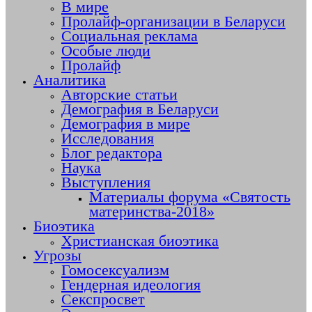
В мире
Пролайф-организации в Беларуси
Социальная реклама
Особые люди
Пролайф
Аналитика
Авторские статьи
Демография в Беларуси
Демография в мире
Исследования
Блог редактора
Наука
Выступления
Материалы форума «Святость
материнства-2018»
Биоэтика
Христианская биоэтика
Угрозы
Гомосексуализм
Гендерная идеология
Секспросвет