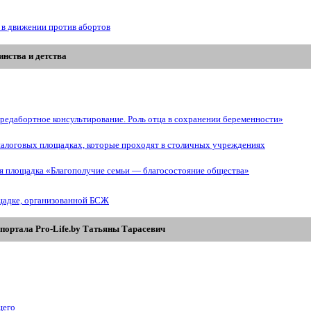
 в движении против абортов
нства и детства
редабортное консультирование. Роль отца в сохранении беременности»
иалоговых площадках, которые проходят в столичных учреждениях
ая площадка «Благополучие семьи — благосостояние общества»
щадке, организованной БСЖ
портала Pro-Life.by Tатьяны Tарасевич
щего