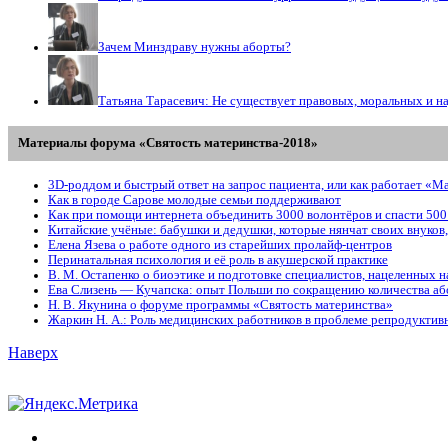
Зачем Минздраву нужны аборты?
Татьяна Тарасевич: Не существует правовых, моральных и н
Материалы форума «Святость материнства-2018»
3D-роддом и быстрый ответ на запрос пациента, или как работает «М
Как в городе Сарове молодые семьи поддерживают
Как при помощи интернета объединить 3000 волонтёров и спасти 500
Китайские учёные: бабушки и дедушки, которые нянчат своих внуков
Елена Язева о работе одного из старейших пролайф-центров
Перинатальная психология и её роль в акушерской практике
В. М. Остапенко о биоэтике и подготовке специалистов, нацеленных
Ева Слизень — Кучапска: опыт Польши по сокращению количества аб
Н. В. Якунина о форуме программы «Святость материнства»
Жаркин Н. А.: Роль медицинских работников в проблеме репродуктивн
Наверх