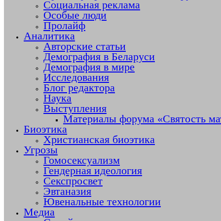
Социальная реклама
Особые люди
Пролайф
Аналитика
Авторские статьи
Демография в Беларуси
Демография в мире
Исследования
Блог редактора
Наука
Выступления
Материалы форума «Святость ма
Биоэтика
Христианская биоэтика
Угрозы
Гомосексуализм
Гендерная идеология
Секспросвет
Эвтаназия
Ювенальные технологии
Медиа