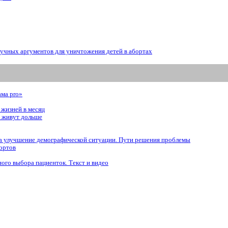
аучных аргументов для уничтожения детей в абортах
ама prо»
 жизней в месяц
, живут дольше
 на улучшение демографической ситуации. Пути решения проблемы
ортов
ого выбора пациенток. Tекст и видео