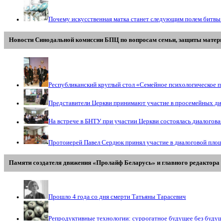
Почему искусственная матка станет следующим полем битвы
Новости Синодальной комиссии БПЦ по вопросам семьи, защиты матери
Республиканский круглый стол «Семейное психологическое п
Представители Церкви принимают участие в просемейных д
На встрече в БНТУ при участии Церкви состоялась диалогов
Протоиерей Павел Сердюк принял участие в диалоговой пло
Памяти создателя движения «Пролайф Беларусь» и главного редактора 
Прошло 4 года со дня смерти Татьяны Тарасевич
Репродуктивные технологии: суррогатное будущее без буду