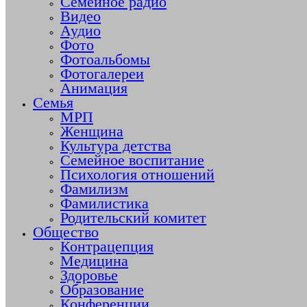
Семейное радио
Видео
Аудио
Фото
Фотоальбомы
Фотогалереи
Анимация
Семья
МРП
Женщина
Культура детства
Семейное воспитание
Психология отношений
Фамилизм
Фамилистика
Родительский комитет
Общество
Контрацепция
Медицина
Здоровье
Образование
Конференции