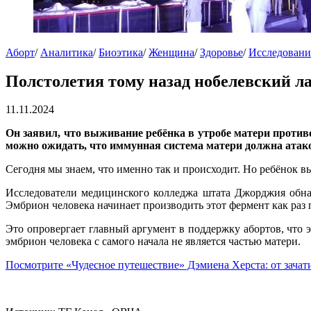
Аборт
/
Аналитика
/
Биоэтика
/
Женщина
/
Здоровье
/
Исследовани
Полстолетия тому назад нобелевский ла
11.11.2024
Он заявил, что выживание ребёнка в утробе матери проти
можно ожидать, что иммунная система матери должна атако
Сегодня мы знаем, что именно так и происходит. Но ребёнок 
Исследователи медицинского колледжа штата Джорджия обна
Эмбрион человека начинает производить этот фермент как раз п
Это опровергает главный аргумент в поддержку абортов, что э
эмбрион человека с самого начала не является частью матери.
Посмотрите «Чудесное путешествие» Дэмиена Херста: от зачат