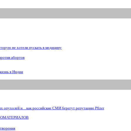
рую не хотели пускать в медицину
против абортов
жизнь в Индии
ых опухолей и…как российские СМИ берегут репутацию Pfizer
БИОМАТЕРИАЛОВ
отворения