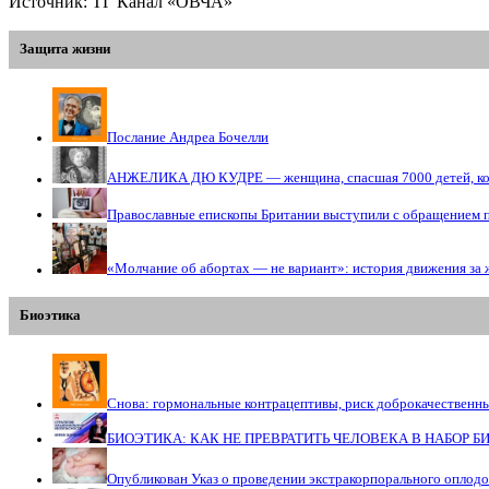
Источник: ТГ Канал «ОВЧА»
Защита жизни
Послание Андреа Бочелли
АНЖЕЛИКА ДЮ КУДРЕ — женщина, спасшая 7000 детей, кото
Православные епископы Британии выступили с обращением 
«Молчание об абортах — не вариант»: история движения за 
Биоэтика
Снова: гормональные контрацептивы, риск доброкачественн
БИОЭТИКА: КАК НЕ ПРЕВРАТИТЬ ЧЕЛОВЕКА В НАБОР 
Опубликован Указ о проведении экстракорпорального оплод