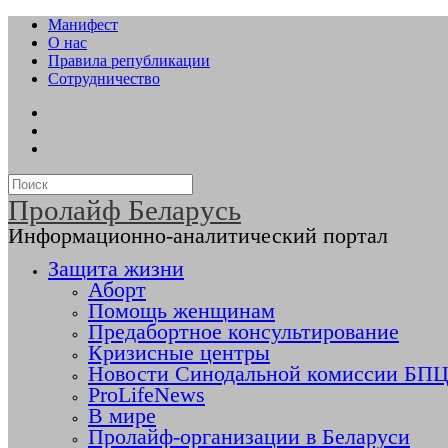
Манифест
О нас
Правила републикации
Сотрудничество
Пролайф Беларусь
Информационно-аналитический портал
Защита жизни
Аборт
Помощь женщинам
Предабортное консультирование
Кризисные центры
Новости Синодальной комиссии БПЦ 
ProLifeNews
В мире
Пролайф-организации в Беларуси